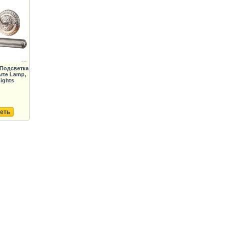
Подсветка
rte Lamp,
Lights
еть