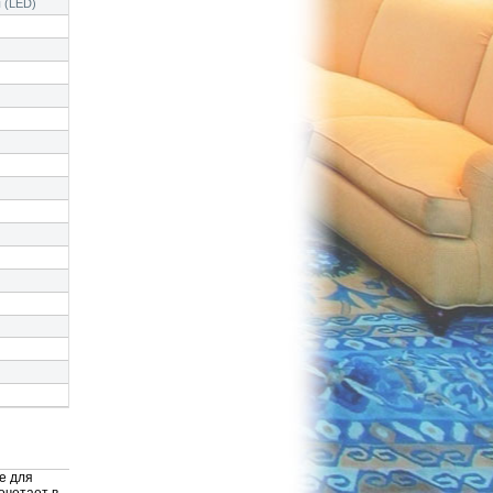
 (LED)
е для