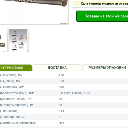
Калькулятор мощности осве
Товары из этой же сер
ДОСТАВКА
РАЗМЕРЫ УПАКОВКИ
АКТЕРИСТИКИ
 (Высота), мм:
170
 (Длина), мм:
210
ы (Ширина), мм:
300
Количество ламп), шт:
2 x 40Вт, Цоколь: E14
Мощность ламп), Вт:
40
(Общая мощность), Вт:
80
Тип цоколя):
E14
ь освещения, м2:
4
Лампочки в комплекте):
Нет