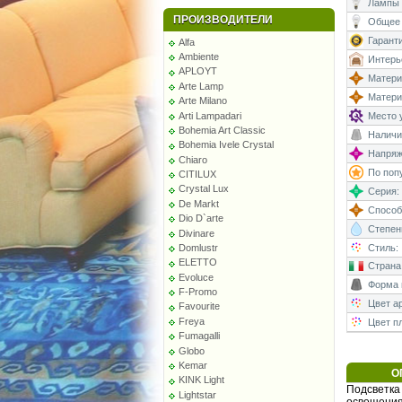
Лампы 
ПРОИЗВОДИТЕЛИ
Общее 
Гаранти
Alfa
Ambiente
Интерь
APLOYT
Матери
Arte Lamp
Матери
Arte Milano
Arti Lampadari
Место у
Bohemia Art Classic
Наличи
Bohemia Ivele Crystal
Напряже
Chiaro
По поп
CITILUX
Crystal Lux
Серия:
De Markt
Способ
Dio D`arte
Степень
Divinare
Domlustr
Стиль:
ELETTO
Страна
Evoluce
Форма 
F-Promo
Цвет а
Favourite
Freya
Цвет п
Fumagalli
Globo
Kemar
О
KINK Light
Подсветка
Lightstar