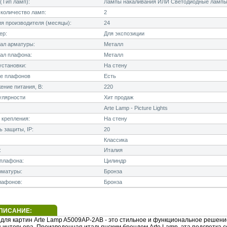
(Тип ламп):
Лампы накаливания ИЛИ Светодиодные лампы
количество ламп:
2
я производителя (месяцы):
24
ер:
Для экспозиции
ал арматуры:
Металл
ал плафона:
Металл
становки:
На стену
е плафонов
Есть
ние питания, В:
220
улярности
Хит продаж
Arte Lamp - Picture Lights
 крепления:
На стену
 защиты, IP:
20
Классика
:
Италия
плафона:
Цилиндр
рматуры:
Бронза
лафонов:
Бронза
ПИСАНИЕ:
 для картин Arte Lamp A5009AP-2AB - это стильное и функциональное решени