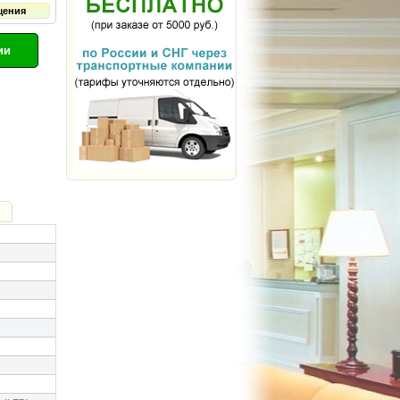
щения
ии