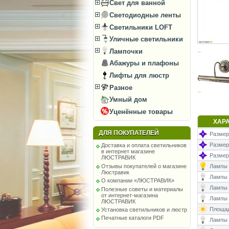
Свет для ванной
Светодиодные ленты
Светильники LOFT
Уличные светильники
Лампочки
Абажуры и плафоны
Лифты для люстр
Разное
Умный дом
Уценённые товары
ХАР
ДЛЯ ПОКУПАТЕЛЕЙ
Размеры
Размеры
Доставка и оплата светильников
в интернет магазине
Размер
ЛЮСТРАВИК
Отзывы покупателей о магазине
Лампы (
Люстравик
Лампы (
О компании «ЛЮСТРАВИК»
Лампы 
Полезные советы и материалы
от интернет-магазина
Лампы (
ЛЮСТРАВИК
Площад
Установка светильников и люстр
Печатные каталоги PDF
Лампы (