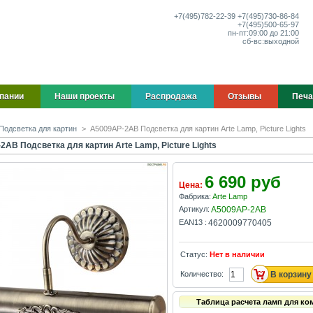
+7(495)
782-22-39
+7(495)
730-86-84
+7(495)
500-65-97
пн-пт:
09:00 до 21:00
сб-вс:
выходной
пании
Наши проекты
Распродажа
Отзывы
Печа
Подсветка для картин
>
A5009AP-2AB Подсветка для картин Arte Lamp, Picture Lights
AB Подсветка для картин Arte Lamp, Picture Lights
6 690 руб
Цена:
Фабрика:
Arte Lamp
Артикул:
A5009AP-2AB
EAN13 :
4620009770405
Статус:
Нет в наличии
Количество:
Таблица расчета ламп для ко