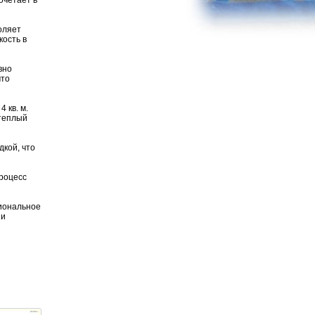
очетает в
оляет
кость в
вно
что
 кв. м.
 теплый
кой, что
процесс
циональное
 и