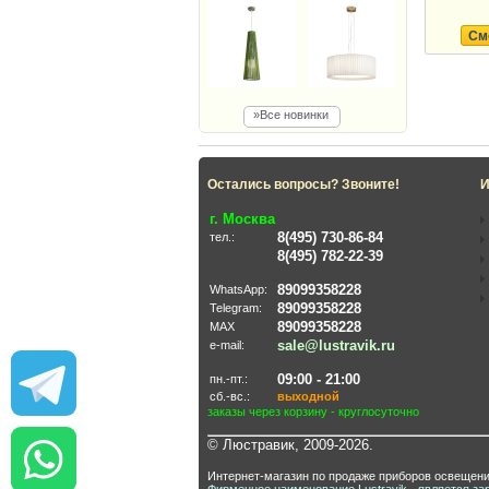
См
»Все новинки
Остались вопросы? Звоните!
И
г. Москва
8(495) 730-86-84
тел.:
8(495) 782-22-39
89099358228
WhatsApp:
89099358228
Telegram:
89099358228
MAX
sale@lustravik.ru
e-mail:
09:00 - 21:00
пн.-пт.:
сб.-вс.:
выходной
заказы через корзину - круглосуточно
© Люстравик, 2009-2026.
Интернет-магазин по продаже приборов освещени