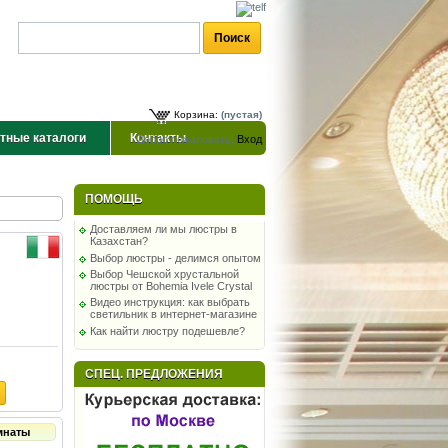
Корзина:
(пустая)
тные каталоги
Контакты
Добро пожаловать,
Вход
ПОМОЩЬ
Доставляем ли мы люстры в
Казахстан?
Выбор люстры - делимся опытом
Выбор Чешской хрустальной
люстры от Bohemia Ivele Crystal
Видео инструкция: как выбрать
светильник в интернет-магазине
Как найти люстру подешевле?
СПЕЦ. ПРЕДЛОЖЕНИЯ
мнаты