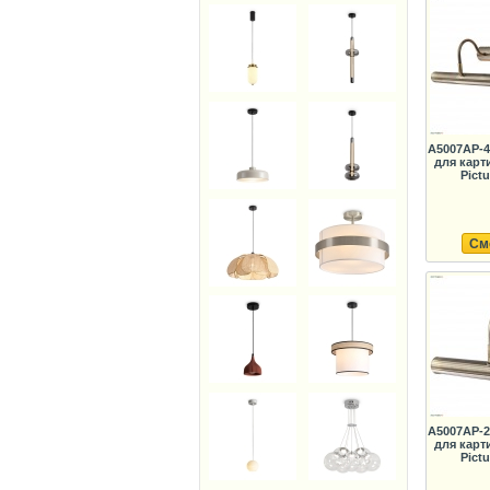
A5007AP-4
для карт
Pictu
См
A5007AP-2
для карт
Pictu