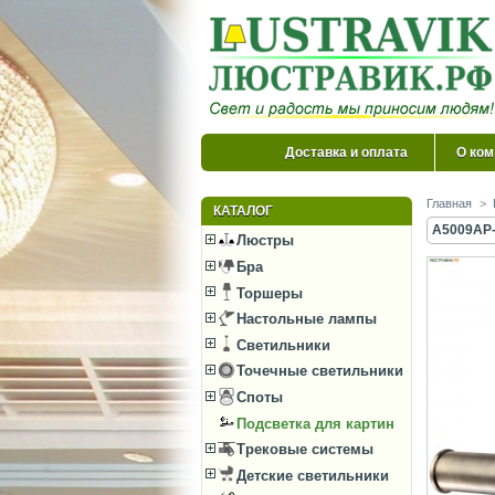
Доставка и оплата
О ком
Главная
>
КАТАЛОГ
A5009AP-2
Люстры
Бра
Торшеры
Настольные лампы
Светильники
Точечные светильники
Споты
Подсветка для картин
Трековые системы
Детские светильники