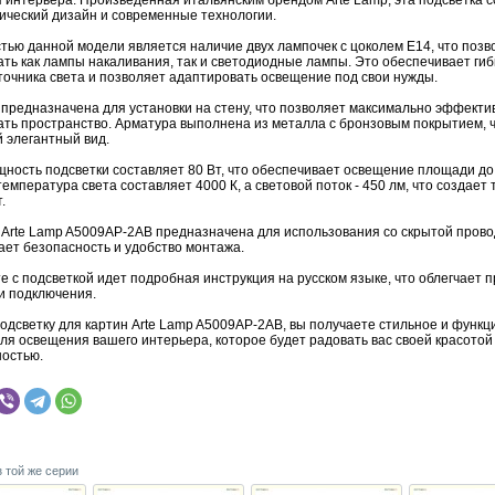
 интерьера. Произведенная итальянским брендом Arte Lamp, эта подсветка с
сический дизайн и современные технологии.
тью данной модели является наличие двух лампочек с цоколем E14, что позв
ть как лампы накаливания, так и светодиодные лампы. Это обеспечивает гиб
точника света и позволяет адаптировать освещение под свои нужды.
 предназначена для установки на стену, что позволяет максимально эффекти
ать пространство. Арматура выполнена из металла с бронзовым покрытием, 
 элегантный вид.
ость подсветки составляет 80 Вт, что обеспечивает освещение площади до 4
емпература света составляет 4000 К, а световой поток - 450 лм, что создает
.
 Arte Lamp A5009AP-2AB предназначена для использования со скрытой провод
ает безопасность и удобство монтажа.
е с подсветкой идет подробная инструкция на русском языке, что облегчает 
 и подключения.
одсветку для картин Arte Lamp A5009AP-2AB, вы получаете стильное и функ
ля освещения вашего интерьера, которое будет радовать вас своей красотой
остью.
з той же серии