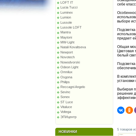
освещения
LOFT IT
себе клас
Lucia Tucci
Luminex
Особеннос
использова
Lumion
выборе ис
Lussole
Lussole LOFT
Подсветка
Mantra
использов
Maytoni
придает ей
MW-Light
Общая мощн
Natali Kovaltseva
Цветовая т
Newport
белый свет
Novotech
Nowodvorski
Подсветка
Odeon Light
обеспечив
Omnilux
В комплект
Osgona
установки
Philips
Reccagni Angelo
Выбирая п
Sevinc
решение д
Sonex
эффективн
ST Luce
Vitaluce
Voltega
ЭПИцентр
5 товаров и
НОВИНКИ