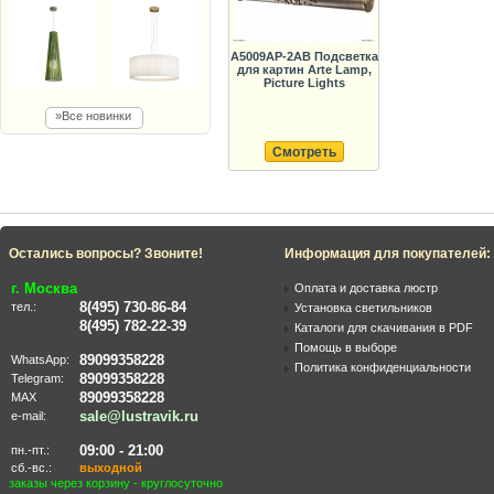
A5009AP-2AB Подсветка
для картин Arte Lamp,
Picture Lights
»Все новинки
Смотреть
Остались вопросы? Звоните!
Информация для покупателей:
г. Москва
Оплата и доставка люстр
8(495) 730-86-84
тел.:
Установка светильников
8(495) 782-22-39
Каталоги для скачивания в PDF
Помощь в выборе
89099358228
WhatsApp:
Политика конфиденциальности
89099358228
Telegram:
89099358228
MAX
sale@lustravik.ru
e-mail:
09:00 - 21:00
пн.-пт.:
сб.-вс.:
выходной
заказы через корзину - круглосуточно