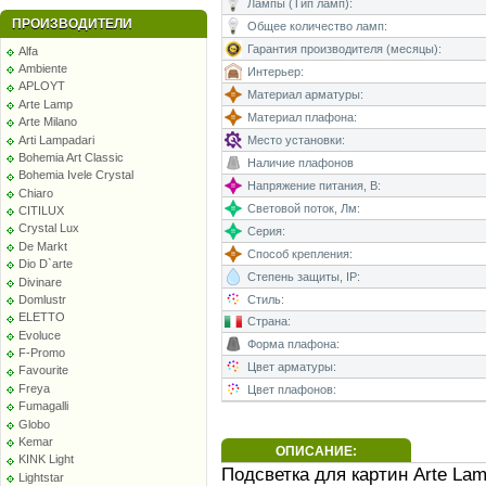
Лампы (Тип ламп):
ПРОИЗВОДИТЕЛИ
Общее количество ламп:
Гарантия производителя (месяцы):
Alfa
Ambiente
Интерьер:
APLOYT
Материал арматуры:
Arte Lamp
Материал плафона:
Arte Milano
Arti Lampadari
Место установки:
Bohemia Art Classic
Наличие плафонов
Bohemia Ivele Crystal
Напряжение питания, В:
Chiaro
Световой поток, Лм:
CITILUX
Crystal Lux
Серия:
De Markt
Способ крепления:
Dio D`arte
Степень защиты, IP:
Divinare
Domlustr
Стиль:
ELETTO
Страна:
Evoluce
Форма плафона:
F-Promo
Цвет арматуры:
Favourite
Freya
Цвет плафонов:
Fumagalli
Globo
Kemar
ОПИСАНИЕ:
KINK Light
Подсветка для картин Arte La
Lightstar