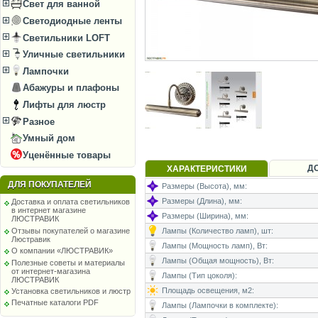
Свет для ванной
Светодиодные ленты
Светильники LOFT
Уличные светильники
Лампочки
Абажуры и плафоны
Лифты для люстр
Разное
Умный дом
Уценённые товары
Д
ХАРАКТЕРИСТИКИ
ДЛЯ ПОКУПАТЕЛЕЙ
Размеры (Высота), мм:
Размеры (Длина), мм:
Доставка и оплата светильников
в интернет магазине
Размеры (Ширина), мм:
ЛЮСТРАВИК
Отзывы покупателей о магазине
Лампы (Количество ламп), шт:
Люстравик
Лампы (Мощность ламп), Вт:
О компании «ЛЮСТРАВИК»
Лампы (Общая мощность), Вт:
Полезные советы и материалы
от интернет-магазина
Лампы (Тип цоколя):
ЛЮСТРАВИК
Площадь освещения, м2:
Установка светильников и люстр
Печатные каталоги PDF
Лампы (Лампочки в комплекте):