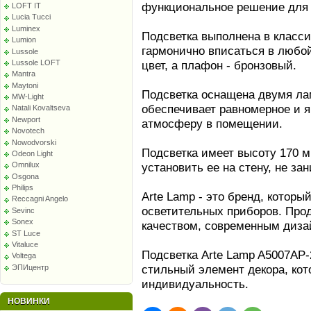
функциональное решение для 
LOFT IT
Lucia Tucci
Luminex
Подсветка выполнена в класси
Lumion
гармонично вписаться в любо
Lussole
Lussole LOFT
цвет, а плафон - бронзовый.
Mantra
Maytoni
Подсветка оснащена двумя ла
MW-Light
обеспечивает равномерное и 
Natali Kovaltseva
Newport
атмосферу в помещении.
Novotech
Nowodvorski
Подсветка имеет высоту 170 м
Odeon Light
установить ее на стену, не за
Omnilux
Osgona
Philips
Arte Lamp - это бренд, которы
Reccagni Angelo
осветительных приборов. Прод
Sevinc
Sonex
качеством, современным диза
ST Luce
Vitaluce
Подсветка Arte Lamp A5007AP-2
Voltega
стильный элемент декора, кот
ЭПИцентр
индивидуальность.
НОВИНКИ