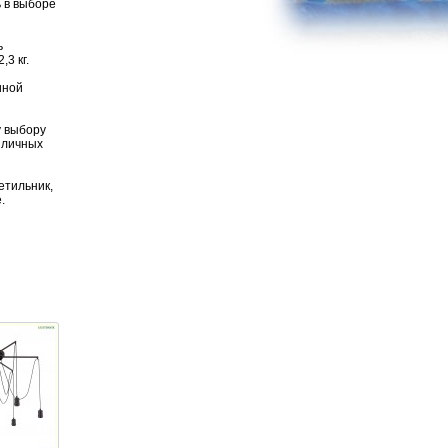
 в выборе
ь
3 кг.
иной
у выбору
зличных
етильник,
.