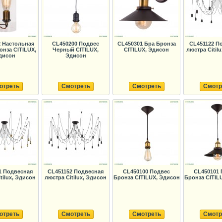
2 Настольная
CL450200 Подвес
CL450301 Бра Бронза
CL451122 П
онза CITILUX,
Черный CITILUX,
CITILUX, Эдисон
люстра Citil
дисон
Эдисон
отреть
Смотреть
Смотреть
Смотр
1 Подвесная
CL451152 Подвесная
CL450100 Подвес
CL450101 
tilux, Эдисон
люстра Citilux, Эдисон
Бронза CITILUX, Эдисон
Бронза CITIL
отреть
Смотреть
Смотреть
Смотр