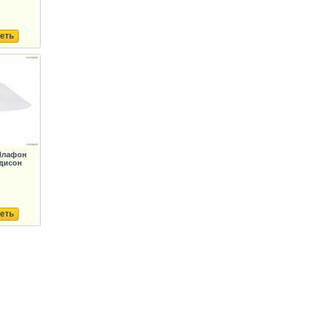
еть
 Плафон
Эдисон
еть