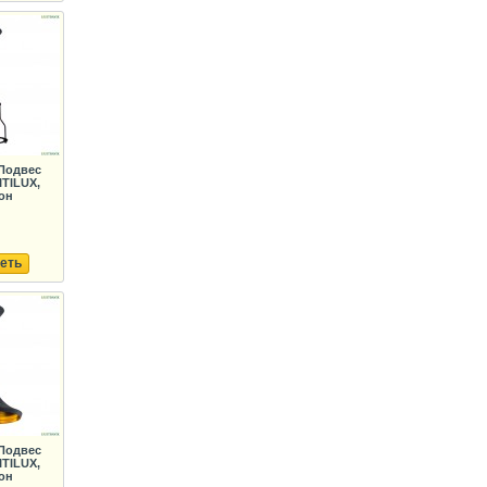
Подвес
TILUX,
он
еть
Подвес
TILUX,
он