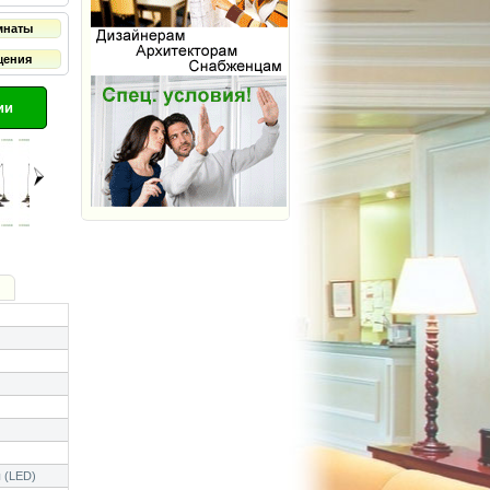
мнаты
щения
ии
 (LED)