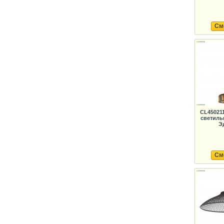
См
CL45021
светиль
Э
См