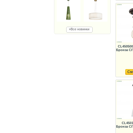
»Все новинки
CL450500
Бронза CI
См
CL4501
Бронза CI