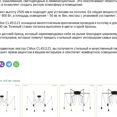
е, накаливания, светодиодные и люминесцентные. Это обеспечивает гибкость
 и позволяет создать уютную атмосферу в помещении.
еет высоту 2500 мм и подходит для установки на потолок. Ее общая мощност
 900 Вт, а площадь освещения – 50 кв. м. Вес люстры с упаковкой составляет 2,
tilux CL451121 оснащена многоточечным креплением проводов к потолку и дл
0 см. Точеный стакан патрона выполнен в цвете старой бронзы.
это датский бренд, который зарекомендовал себя на рынке благодаря широком
ветильников, которые помогут придать стильный акцент интерьерам самых ра
двесную люстру Citilux CL451121, вы получаете стильный и качественный св
танет ярким акцентом в вашем интерьере и обеспечит комфортное освещение
из той же серии