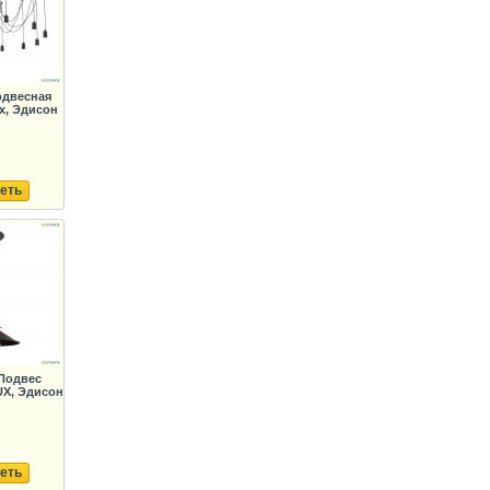
одвесная
ux, Эдисон
еть
Подвес
UX, Эдисон
еть