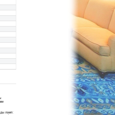
ы
ими
иды ламп: