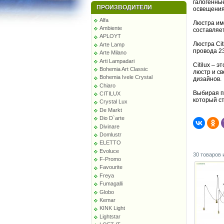
галогенны
ПРОИЗВОДИТЕЛИ
освещения
Alfa
Люстра им
Ambiente
составляет
APLOYT
Люстра Ci
Arte Lamp
провода 23
Arte Milano
Arti Lampadari
Citilux – 
Bohemia Art Classic
люстр и с
Bohemia Ivele Crystal
дизайнов.
Chiaro
Выбирая по
CITILUX
который с
Crystal Lux
De Markt
Dio D`arte
Divinare
Domlustr
ELETTO
Evoluce
30 товаров 
F-Promo
Favourite
Freya
Fumagalli
Globo
Kemar
KINK Light
Lightstar