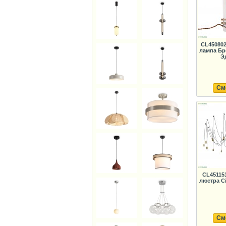
CL45080
лампа Бр
Э
См
CL45115
люстра Ci
См