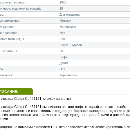
количество ламп:
10-14
я производителя (месяцы):
18
ер:
Для магазина
ал арматуры:
Металл
становки:
На потолок
е плафонов
Нет
ние питания, В:
220
Citilux - Эдисон
 защиты, IP:
20
Лофт
:
Дания
ль
Нет
рматуры:
Коричневый
ПИСАНИЕ:
люстра Citilux CL451121: стиль и качество
люстра Citilux CL451121 выполнена в стиле лофт, который сочетает в себе
льные элементы и современные тенденции. Каркас и электропроводка люстр
ны из качественных материалов, что подтверждено европейскими и российск
тами.
нащена 12 лампами с цоколем E27, что позволяет использовать различные в