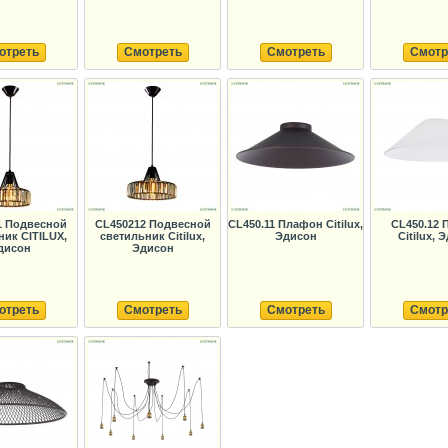
отреть
Смотреть
Смотреть
Смотр
1 Подвесной
CL450212 Подвесной
CL450.11 Плафон Citilux,
CL450.12
ник CITILUX,
светильник Citilux,
Эдисон
Citilux, 
дисон
Эдисон
отреть
Смотреть
Смотреть
Смотр