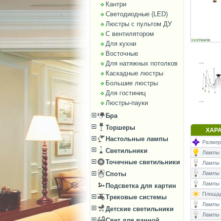
Кантри
Светодиодные (LED)
Люстры с пультом ДУ
С вентилятором
Для кухни
Восточные
Для натяжных потолков
Каскадные люстры
Большие люстры
Для гостиниц
Люстры-пауки
Бра
Торшеры
ХАР
Настольные лампы
Размеры
Светильники
Лампы (
Точечные светильники
Лампы (
Лампы 
Споты
Лампы (
Подсветка для картин
Площад
Трековые системы
Лампы (
Детские светильники
Лампы 
Свет для ванной