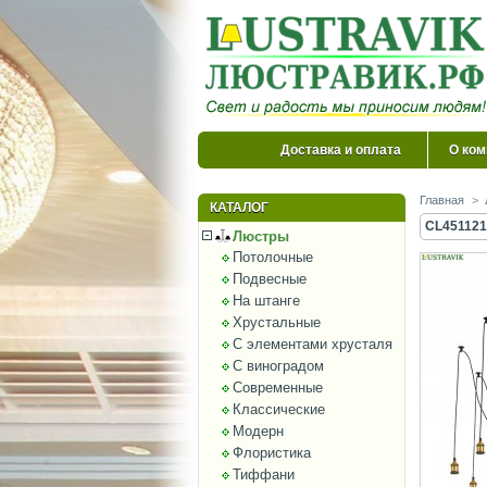
Доставка и оплата
О ком
Главная
>
КАТАЛОГ
CL451121
Люстры
Потолочные
Подвесные
На штанге
Хрустальные
С элементами хрусталя
С виноградом
Современные
Классические
Модерн
Флористика
Тиффани