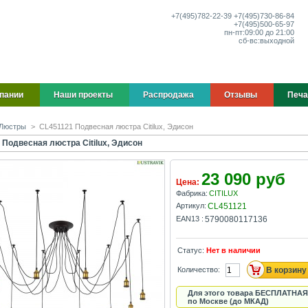
+7(495)
782-22-39
+7(495)
730-86-84
+7(495)
500-65-97
пн-пт:
09:00 до 21:00
сб-вс:
выходной
пании
Наши проекты
Распродажа
Отзывы
Печа
Люстры
>
CL451121 Подвесная люстра Citilux, Эдисон
 Подвесная люстра Citilux, Эдисон
23 090 руб
Цена:
Фабрика:
CITILUX
Артикул:
CL451121
EAN13 :
5790080117136
Статус:
Нет в наличии
Количество:
Для этого товара БЕСПЛАТНАЯ
по Москве (до МКАД)