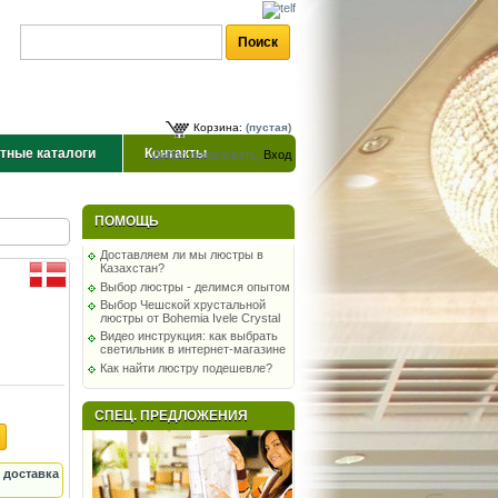
Корзина:
(пустая)
тные каталоги
Контакты
Добро пожаловать,
Вход
ПОМОЩЬ
Доставляем ли мы люстры в
Казахстан?
Выбор люстры - делимся опытом
Выбор Чешской хрустальной
люстры от Bohemia Ivele Crystal
Видео инструкция: как выбрать
светильник в интернет-магазине
Как найти люстру подешевле?
СПЕЦ. ПРЕДЛОЖЕНИЯ
 доставка