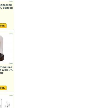
одвесная
ux, Эдисон
еть
стольная
 CITILUX,
он
еть