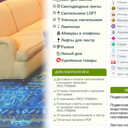
Общее 
Светодиодные ленты
Гаранти
Светильники LOFT
Интерь
Уличные светильники
Матери
Место у
Лампочки
Наличи
Абажуры и плафоны
Напряже
Лифты для люстр
Серия:
Разное
Степень
Умный дом
Стиль:
Уценённые товары
Страна
Хруста
ДЛЯ ПОКУПАТЕЛЕЙ
Цвет а
Доставка и оплата светильников
в интернет магазине
ЛЮСТРАВИК
О
Отзывы покупателей о магазине
Люстравик
Подвесная 
О компании «ЛЮСТРАВИК»
Полезные советы и материалы
Подвесная 
от интернет-магазина
индустриа
ЛЮСТРАВИК
изготовле
Установка светильников и люстр
сертифика
Печатные каталоги PDF
Люстра ос