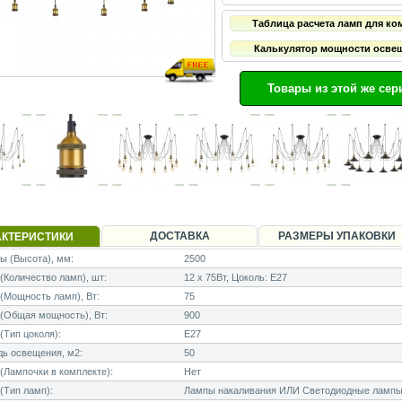
Таблица расчета ламп для ко
Калькулятор мощности осве
Товары из этой же сер
ДОСТАВКА
РАЗМЕРЫ УПАКОВКИ
АКТЕРИСТИКИ
 (Высота), мм:
2500
Количество ламп), шт:
12 x 75Вт, Цоколь: E27
Мощность ламп), Вт:
75
(Общая мощность), Вт:
900
Тип цоколя):
E27
ь освещения, м2:
50
Лампочки в комплекте):
Нет
(Тип ламп):
Лампы накаливания ИЛИ Светодиодные лампы