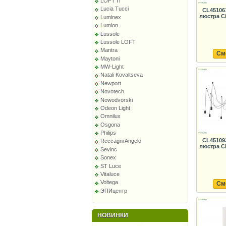
LOFT IT
Lucia Tucci
CL45106
люстра Ci
Luminex
Lumion
Lussole
Lussole LOFT
Mantra
См
Maytoni
MW-Light
Natali Kovaltseva
Newport
Novotech
Nowodvorski
Odeon Light
Omnilux
Osgona
Philips
CL45109
Reccagni Angelo
люстра Ci
Sevinc
Sonex
ST Luce
Vitaluce
Voltega
См
ЭПИцентр
НОВИНКИ