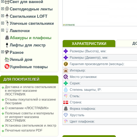
Свет для ванной
Светодиодные ленты
Светильники LOFT
Уличные светильники
Лампочки
Абажуры и плафоны
Д
ХАРАКТЕРИСТИКИ
Лифты для люстр
Размеры (Высота), мм:
Разное
Размеры (Диаметр), мм:
Умный дом
Гарантия производителя (месяцы):
Уценённые товары
Интерьер:
Место установки:
ДЛЯ ПОКУПАТЕЛЕЙ
Серия:
Доставка и оплата светильников
Степень защиты, IP:
в интернет магазине
ЛЮСТРАВИК
Стиль:
Отзывы покупателей о магазине
Страна:
Люстравик
О компании «ЛЮСТРАВИК»
Форма плафона:
Полезные советы и материалы
Хрусталь
от интернет-магазина
ЛЮСТРАВИК
Цвет плафонов:
Установка светильников и люстр
Печатные каталоги PDF