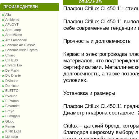
ОПИСАНИЕ:
ПРОИЗВОДИТЕЛИ
Плафон Citilux CL450.11: стил
Alfa
Ambiente
Плафон Citilux CL450.11 выпол
APLOYT
себе современные тенденции и
Arte Lamp
Arte Milano
Прочность и долговечность
Arti Lampadari
Bohemia Art Classic
Bohemia Ivele Crystal
Каркас и электропроводка пл
Chiaro
материалов, что подтвержден
CITILUX
Crystal Lux
сертификатами. Металлически
De Markt
долговечность, а также позвол
Dio D`arte
условиях.
Divinare
Domlustr
ELETTO
Установка и размеры
Evoluce
F-Promo
Плафон Citilux CL450.11 предн
Favourite
Freya
Диаметр плафона составляет 2
Fumagalli
Globo
Citilux – датский бренд, кото
Kemar
благодаря широкому выбору л
KINK Light
Lightstar
стиль и европейское качество