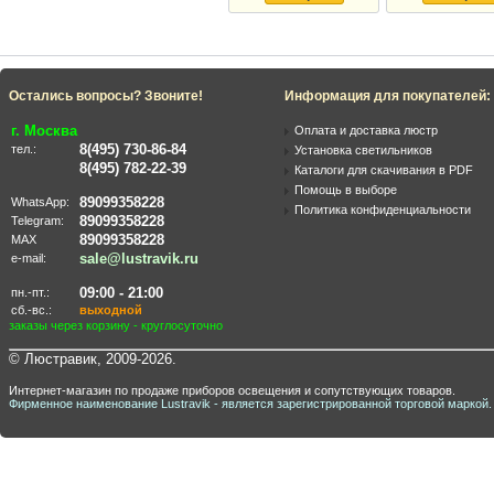
Остались вопросы? Звоните!
Информация для покупателей:
г. Москва
Оплата и доставка люстр
8(495) 730-86-84
тел.:
Установка светильников
8(495) 782-22-39
Каталоги для скачивания в PDF
Помощь в выборе
89099358228
WhatsApp:
Политика конфиденциальности
89099358228
Telegram:
89099358228
MAX
sale@lustravik.ru
e-mail:
09:00 - 21:00
пн.-пт.:
сб.-вс.:
выходной
заказы через корзину - круглосуточно
© Люстравик, 2009-2026.
Интернет-магазин по продаже приборов освещения и сопутствующих товаров.
Фирменное наименование Lustravik - является зарегистрированной торговой маркой.