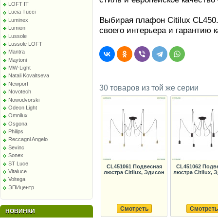
LOFT IT
Lucia Tucci
Выбирая плафон Citilux CL450
Luminex
Lumion
своего интерьера и гарантию к
Lussole
Lussole LOFT
Mantra
Maytoni
MW-Light
Natali Kovaltseva
Newport
30 товаров из той же серии
Novotech
Nowodvorski
Odeon Light
Omnilux
Osgona
Philips
Reccagni Angelo
Sevinc
Sonex
ST Luce
CL451061 Подвесная
CL451062 Подв
Vitaluce
люстра Citilux, Эдисон
люстра Citilux, 
Voltega
ЭПИцентр
Смотреть
Смотреть
НОВИНКИ