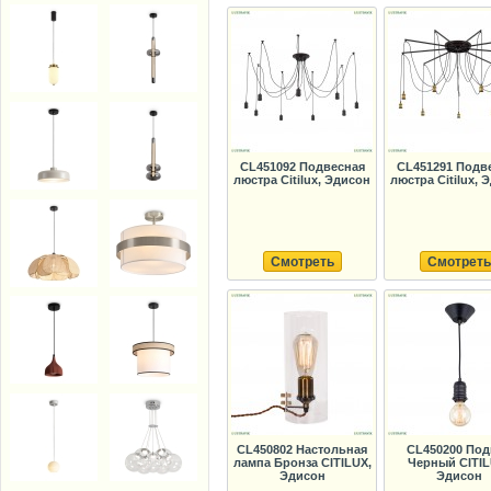
CL451092 Подвесная
CL451291 Подв
люстра Citilux, Эдисон
люстра Citilux, 
Смотреть
Смотреть
CL450802 Настольная
CL450200 Под
лампа Бронза CITILUX,
Черный CITIL
Эдисон
Эдисон