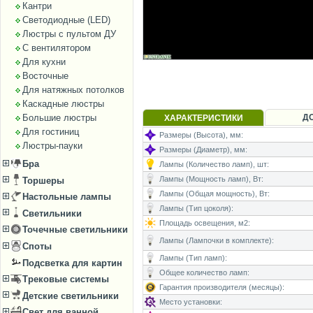
Кантри
Светодиодные (LED)
Люстры с пультом ДУ
С вентилятором
Для кухни
Восточные
Для натяжных потолков
Каскадные люстры
Д
Большие люстры
ХАРАКТЕРИСТИКИ
Для гостиниц
Размеры (Высота), мм:
Люстры-пауки
Размеры (Диаметр), мм:
Бра
Лампы (Количество ламп), шт:
Лампы (Мощность ламп), Вт:
Торшеры
Лампы (Общая мощность), Вт:
Настольные лампы
Лампы (Тип цоколя):
Светильники
Площадь освещения, м2:
Точечные светильники
Лампы (Лампочки в комплекте):
Споты
Лампы (Тип ламп):
Подсветка для картин
Общее количество ламп:
Трековые системы
Гарантия производителя (месяцы):
Детские светильники
Место установки:
Свет для ванной