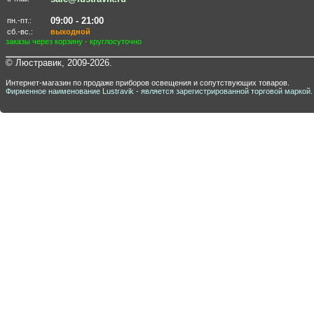
09:00 - 21:00
пн.-пт.:
сб.-вс.:
выходной
заказы через корзину - круглосуточно
© Люстравик, 2009-2026.
Интернет-магазин по продаже приборов освещения и сопутствующих товаров.
Фирменное наименование Lustravik - является зарегистрированной торговой маркой.