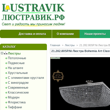
Доставка и оплата
О компании
Наши проекты
Главная
>
Люстры
>
21.282.80SP.Ni Люстра B
КАТАЛОГ
21.282.80SP.Ni Люстра Bohemia Art Clas
Люстры
Потолочные
Подвесные
На штанге
Хрустальные
С элементами хрусталя
С виноградом
Современные
Классические
Модерн
Флористика
Тиффани