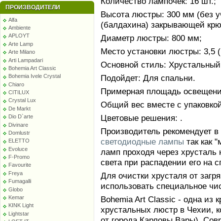
Количество лампочек: 16 шт.;
ПРОИЗВОДИТЕЛИ
Высота люстры: 300 мм (без у
Alfa
(балдахина) закрывающей крю
Ambiente
APLOYT
Диаметр люстры: 800 мм;
Arte Lamp
Место установки люстры: 3,5 (
Arte Milano
Arti Lampadari
Основной стиль: Хрустальный
Bohemia Art Classic
Подойдет: Для спальни.
Bohemia Ivele Crystal
Chiaro
Примерная площадь освещения
CITILUX
Crystal Lux
Общий вес вместе с упаковкой:
De Markt
Цветовые решения: .
Dio D`arte
Divinare
Производитель рекомендует в
Domlustr
светодиодные лампы
так как 
ELETTO
Evoluce
ламп проходя через хрусталь 
F-Promo
света при распадении его на с
Favourite
Freya
Для очистки хрусталя от заг
Fumagalli
использовать специальное чи
Globo
Bohemia Art Classic - одна и
Kemar
KINK Light
хрустальных люстр в Чехии, к
Lightstar
от города Карловы Вары). Сов