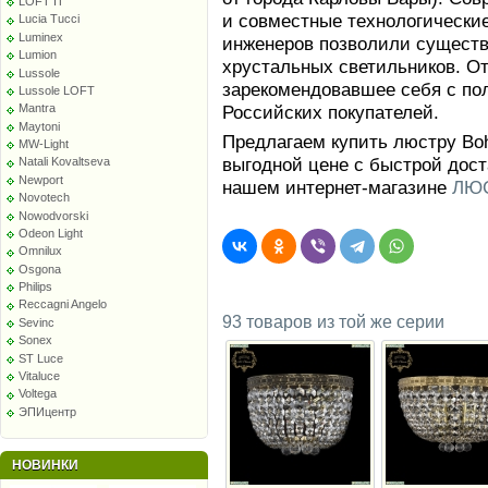
LOFT IT
и совместные технологически
Lucia Tucci
Luminex
инженеров позволили сущест
Lumion
хрустальных светильников. От
Lussole
зарекомендовавшее себя с по
Lussole LOFT
Российских покупателей.
Mantra
Maytoni
Предлагаем купить люстру Bohe
MW-Light
выгодной цене с быстрой дост
Natali Kovaltseva
Newport
нашем интернет-магазине
ЛЮС
Novotech
Nowodvorski
Odeon Light
Omnilux
Osgona
Philips
Reccagni Angelo
93 товаров из той же серии
Sevinc
Sonex
ST Luce
Vitaluce
Voltega
ЭПИцентр
НОВИНКИ