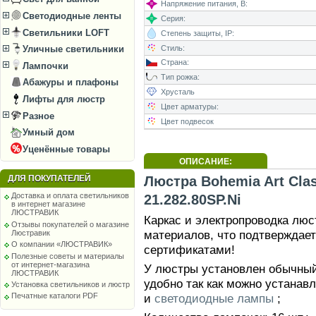
Напряжение питания, В:
Светодиодные ленты
Серия:
Светильники LOFT
Степень защиты, IP:
Стиль:
Уличные светильники
Страна:
Лампочки
Тип рожка:
Абажуры и плафоны
Хрусталь
Лифты для люстр
Цвет арматуры:
Разное
Цвет подвесок
Умный дом
Уценённые товары
ОПИСАНИЕ:
Люстра Bohemia Art Clas
ДЛЯ ПОКУПАТЕЛЕЙ
Доставка и оплата светильников
21.282.80SP.Ni
в интернет магазине
ЛЮСТРАВИК
Каркас и электропроводка лю
Отзывы покупателей о магазине
материалов, что подтверждае
Люстравик
О компании «ЛЮСТРАВИК»
сертификатами!
Полезные советы и материалы
от интернет-магазина
У люстры установлен обычный 
ЛЮСТРАВИК
удобно так как можно устанав
Установка светильников и люстр
и
светодиодные лампы
;
Печатные каталоги PDF