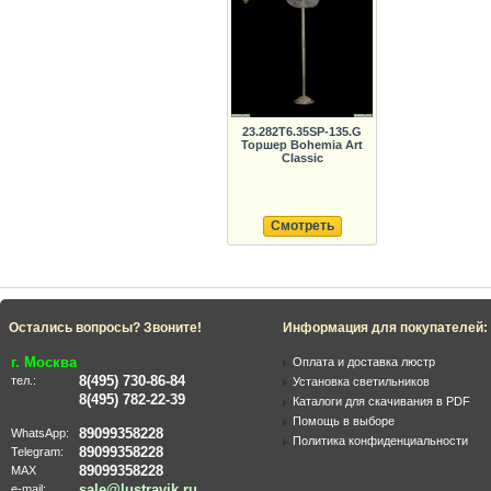
23.282T6.35SP-135.G
Торшер Bohemia Art
Classic
Смотреть
Остались вопросы? Звоните!
Информация для покупателей:
г. Москва
Оплата и доставка люстр
8(495) 730-86-84
тел.:
Установка светильников
8(495) 782-22-39
Каталоги для скачивания в PDF
Помощь в выборе
89099358228
WhatsApp:
Политика конфиденциальности
89099358228
Telegram:
89099358228
MAX
sale@lustravik.ru
e-mail: