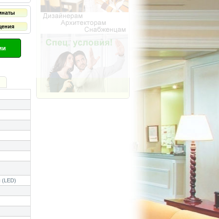
мнаты
щения
ии
 (LED)