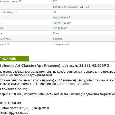
ние питания, В:
220
Bohemia Art Classic - 21 - 28
 защиты, IP:
20
Хрустальный
:
Чехия-Россия
ка:
Без рожков
ль
Есть
рматуры:
Золото
одвесок
Прозрачный
ПИСАНИЕ:
ohemia Art Classic (Арт Классик), артикул: 21.281.H2.80SP.G
электропроводка люстры выполнены из качественных материалов, что подтве
ими и Российскими сертификатами!
становлен обычный патрон (цоколь) - E14 (миньон). Это удобно так как можн
вать не только лампы накаливания, но и
светодиодные лампы
;
 лампочек: 22 шт.;
тры: 1050 мм (без учета цепи (если она есть) и чашки (балдахина) закрыва
юстры: 800 мм;
новки люстры: 3,5,91 (На крючок).
стиль: Хрустальный.