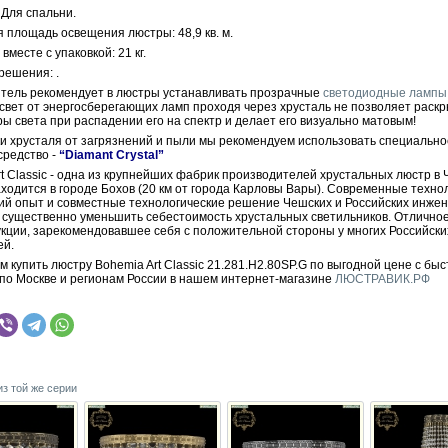
 Для спальни.
 площадь освещения люстры: 48,9 кв. м.
вместе с упаковкой: 21 кг.
решения: .
тель рекомендует в люстры устанавливать прозрачные
светодиодные лампы
 свет от энергосберегающих ламп проходя через хрусталь не позволяет раскр
ры света при распадении его на спектр и делает его визуально матовым!
ки хрусталя от загрязнений и пыли мы рекомендуем использовать специально
средство -
“Diamant Crystal”
t Classic - одна из крупнейших фабрик производителей хрустальных люстр в 
ходится в городе Бохов (20 км от города Карловы Вары). Современные техно
ий опыт и совместные технологические решение Чешских и Российских инже
 существенно уменьшить себестоимость хрустальных светильников. Отличное
укции, зарекомендовавшее себя с положительной стороны у многих Российски
ей.
 купить люстру Bohemia Art Classic 21.281.H2.80SP.G по выгодной цене с бы
 по Москве и регионам России в нашем интернет-магазине
ЛЮСТРАВИК.РФ
из той же серии