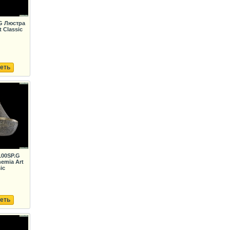
.G Люстра
 Classic
еть
100SP.G
emia Art
ic
еть