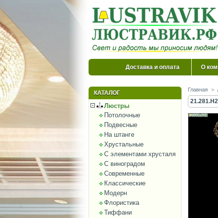
Доставка и оплата
О ком
Главная
>
КАТАЛОГ
21.281.H2
Люстры
Потолочные
Подвесные
На штанге
Хрустальные
С элементами хрусталя
С виноградом
Современные
Классические
Модерн
Флористика
Тиффани