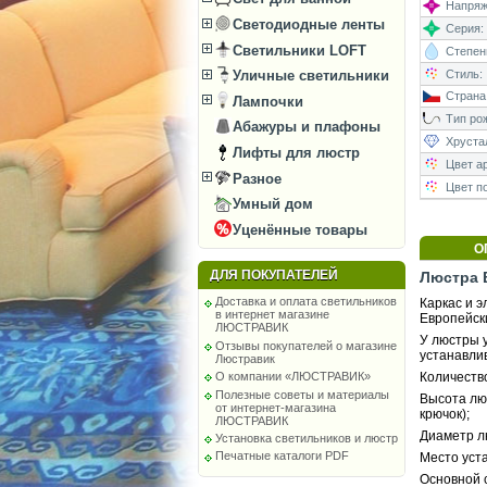
Напряже
Светодиодные ленты
Серия:
Светильники LOFT
Степень
Стиль:
Уличные светильники
Страна
Лампочки
Тип рож
Абажуры и плафоны
Хруста
Лифты для люстр
Цвет а
Разное
Цвет п
Умный дом
Уценённые товары
О
ДЛЯ ПОКУПАТЕЛЕЙ
Люстра B
Доставка и оплата светильников
Каркас и 
в интернет магазине
Европейск
ЛЮСТРАВИК
У люстры у
Отзывы покупателей о магазине
устанавли
Люстравик
Количество
О компании «ЛЮСТРАВИК»
Полезные советы и материалы
Высота люс
от интернет-магазина
крючок);
ЛЮСТРАВИК
Диаметр л
Установка светильников и люстр
Печатные каталоги PDF
Место уста
Основной 