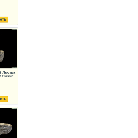
еть
.G Люстра
 Classic
еть