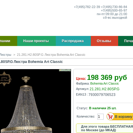
+7(495)
782-22-39
+7(495)
730-86-84
+7(495)
500-65-97
пн-пт:
09:00 до 21:00
сб-вс:
выходной
пании
Наши проекты
Распродажа
Отзывы
Печа
Люстры
>
21.281.H2.80SP.G Люстра Bohemia Art Classic
.80SP.G Люстра Bohemia Art Classic
198 369 руб
Цена:
Фабрика:
Bohemia Art Classic
Артикул:
21.281.H2.80SP.G
EAN13 :
7930079706523
Статус:
В наличии
25
шт.
Количество:
Для этого товара БЕСПЛАТНАЯ
по Москве (до МКАД)