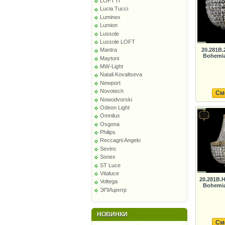
LOFT IT
Lucia Tucci
Luminex
Lumion
Lussole
Lussole LOFT
20.281B
Mantra
Bohemia
Maytoni
MW-Light
Natali Kovaltseva
Newport
Novotech
См
Nowodvorski
Odeon Light
Omnilux
Osgona
Philips
Reccagni Angelo
Sevinc
Sonex
ST Luce
Vitaluce
20.281B.
Voltega
Bohemia
ЭПИцентр
НОВИНКИ
См