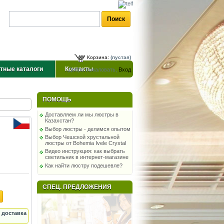
Корзина:
(пустая)
тные каталоги
Контакты
Добро пожаловать,
Вход
ПОМОЩЬ
Доставляем ли мы люстры в
Казахстан?
Выбор люстры - делимся опытом
Выбор Чешской хрустальной
люстры от Bohemia Ivele Crystal
Видео инструкция: как выбрать
светильник в интернет-магазине
Как найти люстру подешевле?
СПЕЦ. ПРЕДЛОЖЕНИЯ
 доставка