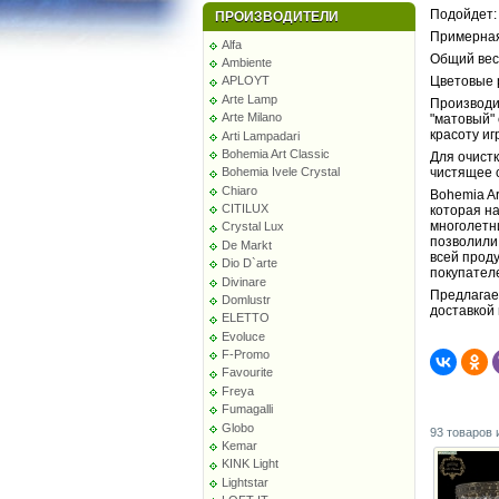
Подойдет:
ПРОИЗВОДИТЕЛИ
Примерная
Alfa
Общий вес 
Ambiente
Цветовые 
APLOYT
Arte Lamp
Производи
Arte Milano
"матовый"
красоту иг
Arti Lampadari
Bohemia Art Classic
Для очист
чистящее 
Bohemia Ivele Crystal
Chiaro
Bohemia Ar
CITILUX
которая на
многолетн
Crystal Lux
позволили
De Markt
всей прод
Dio D`arte
покупател
Divinare
Предлагаем
Domlustr
доставкой
ELETTO
Evoluce
F-Promo
Favourite
Freya
Fumagalli
Globo
93 товаров 
Kemar
KINK Light
Lightstar