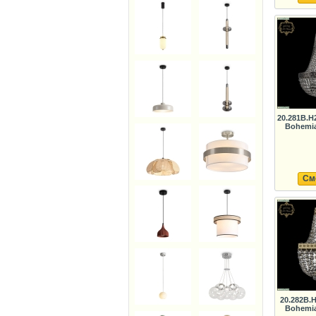
20.281B.H
Bohemia
См
20.282B.
Bohemia