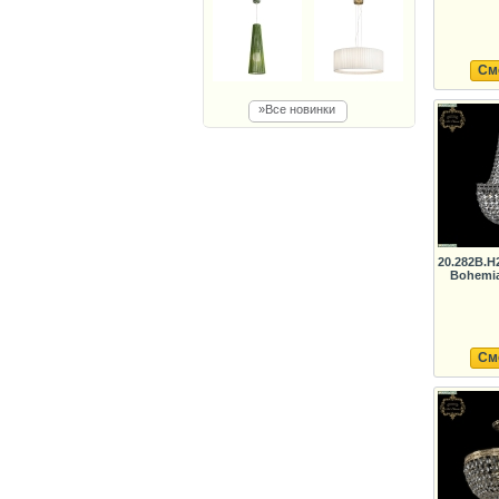
См
»Все новинки
20.282B.H
Bohemia
См