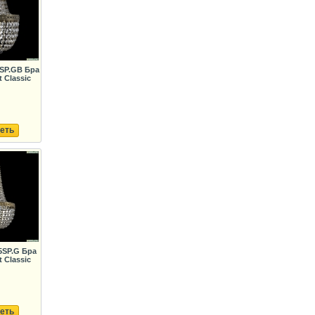
0SP.GB Бра
 Classic
еть
5SP.G Бра
 Classic
еть