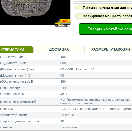
Таблица расчета ламп для ко
Калькулятор мощности осве
Товары из этой же сер
ДОСТАВКА
РАЗМЕРЫ УПАКОВКИ
АКТЕРИСТИКИ
 (Высота), мм:
1050
ы (Диаметр), мм:
800
Количество ламп), шт:
22 x 40Вт, Цоколь: E14
Мощность ламп), Вт:
40
(Общая мощность), Вт:
880
Тип цоколя):
E14
ь освещения, м2:
48.9
Нет (рекомендуем прозрачные светодиодные
Лампочки в комплекте):
филаментные лампы)
(Тип ламп):
Лампы накаливания ИЛИ Светодиодные лампы
количество ламп:
Более 20
я производителя (месяцы):
18
становки:
На потолок