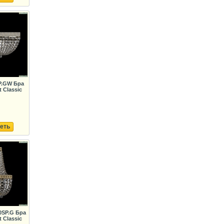
P.GW Бра
 Classic
еть
0SP.G Бра
 Classic