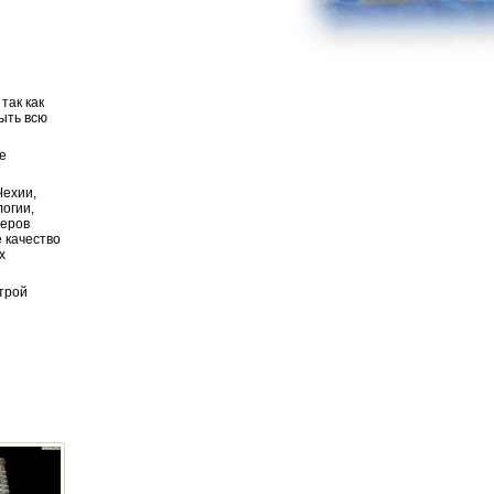
так как
ыть всю
е
Чехии,
логии,
неров
 качество
х
строй