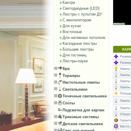
Кантри
Светодиодные (LED)
Люстры с пультом ДУ
С вентилятором
Для кухни
Восточные
Для натяжных потолков
Каскадные люстры
Большие люстры
ХАР
Для гостиниц
Размеры
Люстры-пауки
Размер
Бра
Лампы (
Лампы (
Торшеры
Лампы 
Настольные лампы
Лампы (
Светильники
Площад
Точечные светильники
Лампы (
Споты
Лампы 
Подсветка для картин
Общее 
Трековые системы
Гаранти
Детские светильники
Место у
Свет для ванной