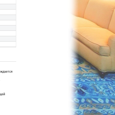
рждается
о
ющей