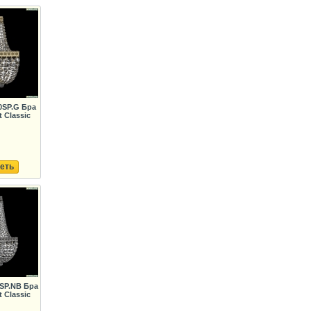
0SP.G Бра
 Classic
еть
5SP.NB Бра
 Classic