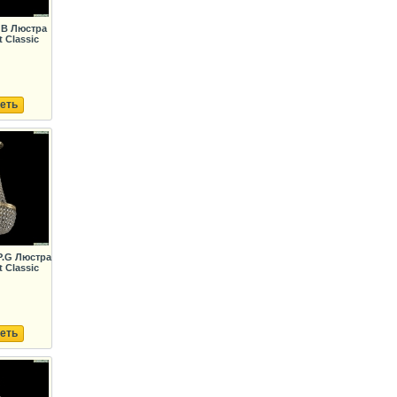
GB Люстра
 Classic
еть
P.G Люстра
 Classic
еть