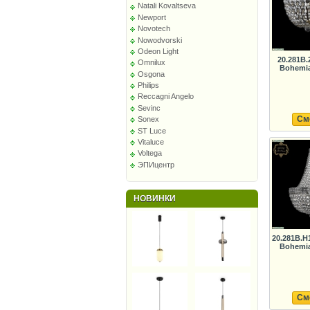
Natali Kovaltseva
Newport
Novotech
Nowodvorski
Odeon Light
20.281B
Omnilux
Bohemia
Osgona
Philips
Reccagni Angelo
Sevinc
См
Sonex
ST Luce
Vitaluce
Voltega
ЭПИцентр
НОВИНКИ
20.281B.H
Bohemia
См