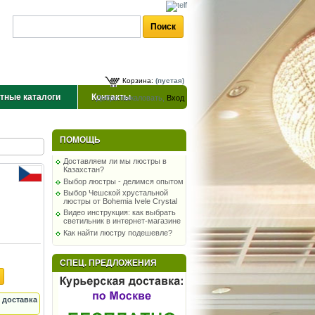
Корзина:
(пустая)
тные каталоги
Контакты
Добро пожаловать,
Вход
ПОМОЩЬ
Доставляем ли мы люстры в
Казахстан?
Выбор люстры - делимся опытом
Выбор Чешской хрустальной
люстры от Bohemia Ivele Crystal
Видео инструкция: как выбрать
светильник в интернет-магазине
Как найти люстру подешевле?
СПЕЦ. ПРЕДЛОЖЕНИЯ
 доставка