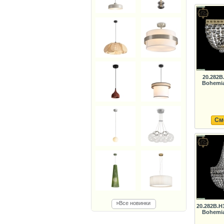
20.282B
Bohemia
См
»Все новинки
20.282B.H
Bohemia