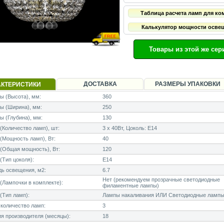
Таблица расчета ламп для ко
Калькулятор мощности осве
Товары из этой же сер
ДОСТАВКА
РАЗМЕРЫ УПАКОВКИ
АКТЕРИСТИКИ
 (Высота), мм:
360
ы (Ширина), мм:
250
 (Глубина), мм:
130
Количество ламп), шт:
3 x 40Вт, Цоколь: E14
Мощность ламп), Вт:
40
(Общая мощность), Вт:
120
Тип цоколя):
E14
ь освещения, м2:
6.7
Нет (рекомендуем прозрачные светодиодные
Лампочки в комплекте):
филаментные лампы)
(Тип ламп):
Лампы накаливания ИЛИ Светодиодные лампы
количество ламп:
3
я производителя (месяцы):
18