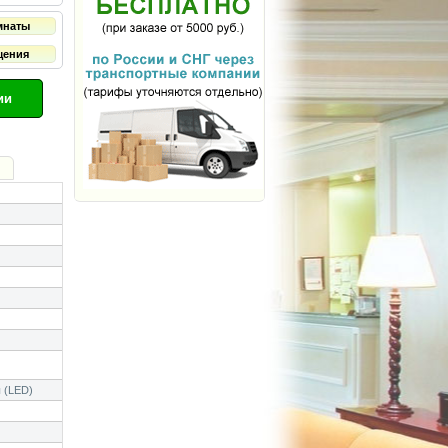
мнаты
щения
ии
 (LED)