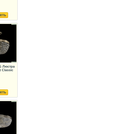
еть
.G Люстра
 Classic
еть