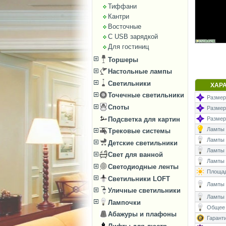
Тиффани
Кантри
Восточные
С USB зарядкой
Для гостиниц
Торшеры
Настольные лампы
Светильники
ХАР
Точечные светильники
Размеры
Споты
Размер
Подсветка для картин
Размеры
Лампы (
Трековые системы
Лампы (
Детские светильники
Лампы 
Свет для ванной
Лампы (
Светодиодные ленты
Площад
Светильники LOFT
Лампы (
Уличные светильники
Лампы 
Лампочки
Общее 
Абажуры и плафоны
Гаранти