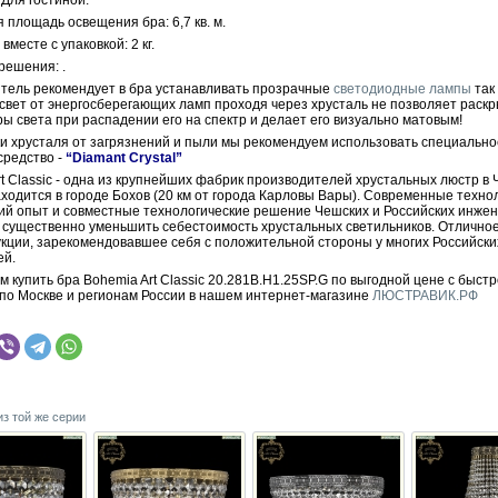
площадь освещения бра: 6,7 кв. м.
вместе с упаковкой: 2 кг.
решения: .
тель рекомендует в бра устанавливать прозрачные
светодиодные лампы
так 
 свет от энергосберегающих ламп проходя через хрусталь не позволяет раскр
ры света при распадении его на спектр и делает его визуально матовым!
ки хрусталя от загрязнений и пыли мы рекомендуем использовать специально
средство -
“Diamant Crystal”
t Classic - одна из крупнейших фабрик производителей хрустальных люстр в 
ходится в городе Бохов (20 км от города Карловы Вары). Современные техно
ий опыт и совместные технологические решение Чешских и Российских инже
 существенно уменьшить себестоимость хрустальных светильников. Отличное
укции, зарекомендовавшее себя с положительной стороны у многих Российски
ей.
 купить бра Bohemia Art Classic 20.281B.H1.25SP.G по выгодной цене с быст
 по Москве и регионам России в нашем интернет-магазине
ЛЮСТРАВИК.РФ
из той же серии