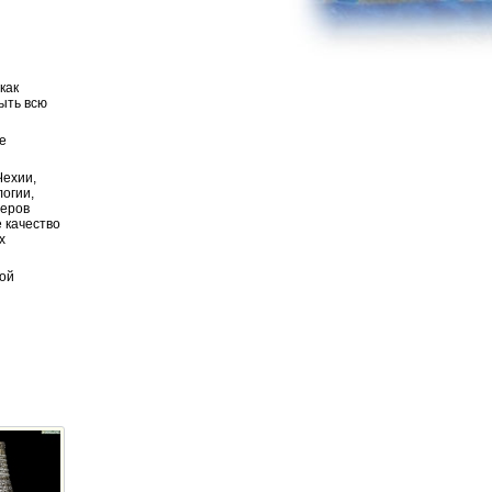
как
ыть всю
е
Чехии,
логии,
неров
 качество
х
рой