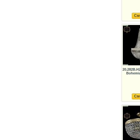
См
20.282B.H
Bohemia
См