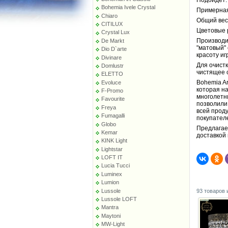
Bohemia Ivele Crystal
Примерная 
Chiaro
Общий вес 
CITILUX
Цветовые 
Crystal Lux
Производи
De Markt
"матовый"
Dio D`arte
красоту иг
Divinare
Для очист
Domlustr
чистящее 
ELETTO
Bohemia Ar
Evoluce
которая на
F-Promo
многолетн
Favourite
позволили
Freya
всей прод
Fumagalli
покупател
Globo
Предлагаем
Kemar
доставкой
KINK Light
Lightstar
LOFT IT
Lucia Tucci
Luminex
Lumion
Lussole
93 товаров 
Lussole LOFT
Mantra
Maytoni
MW-Light