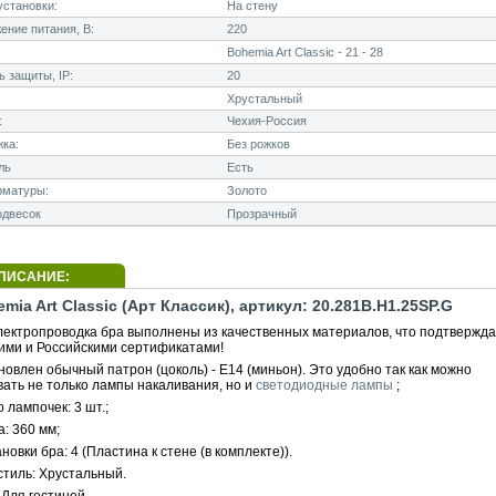
становки:
На стену
ние питания, В:
220
Bohemia Art Classic - 21 - 28
 защиты, IP:
20
Хрустальный
:
Чехия-Россия
ка:
Без рожков
ль
Есть
рматуры:
Золото
одвесок
Прозрачный
ПИСАНИЕ:
mia Art Classic (Арт Классик), артикул: 20.281B.H1.25SP.G
электропроводка бра выполнены из качественных материалов, что подтвержд
ими и Российскими сертификатами!
новлен обычный патрон (цоколь) - E14 (миньон). Это удобно так как можно
вать не только лампы накаливания, но и
светодиодные лампы
;
 лампочек: 3 шт.;
: 360 мм;
новки бра: 4 (Пластина к стене (в комплекте)).
стиль: Хрустальный.
Для гостиной.