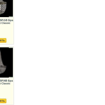
0SP.GB Бра
 Classic
еть
5SP.NB Бра
 Classic
еть