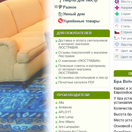
Лифты для люстр
Место у
Разное
Напряже
Умный дом
Серия:
Степень
Уценённые товары
Стиль:
Страна
ДЛЯ ПОКУПАТЕЛЕЙ
Тип рож
Доставка и оплата светильников
в интернет магазине
Хруста
ЛЮСТРАВИК
Цвет а
Отзывы покупателей о магазине
Люстравик
Цвет п
О компании «ЛЮСТРАВИК»
Полезные советы и материалы
от интернет-магазина
ЛЮСТРАВИК
О
Установка светильников и люстр
Бра Bohe
Печатные каталоги PDF
Каркас и 
Европейск
ПРОИЗВОДИТЕЛИ
У бра уста
устанавли
Alfa
Ambiente
Количество
APLOYT
Высота бра
Arte Lamp
Место уста
Arte Milano
Основной 
Arti Lampadari
Bohemia Art Classic
Подойдет: 