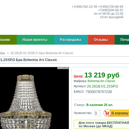
+7(495)
782-22-39
+7(495)
730-86-84
+7(495)
500-65-97
пн-пт:
09:00 до 21:00
сб-вс:
выходной
пании
Наши проекты
Распродажа
Отзывы
Печа
Бра
>
20.281B.H1.25SP.G Бра Bohemia Art Classic
1.25SP.G Бра Bohemia Art Classic
13 219 руб
Цена:
Фабрика:
Bohemia Art Classic
Артикул:
20.281B.H1.25SP.G
EAN13 :
7930079707230
Статус:
В наличии
25
шт.
Количество:
Для этого товара БЕСПЛАТНАЯ
по Москве (до МКАД)