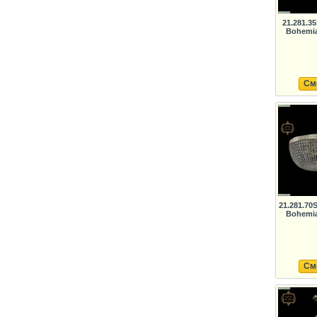
21.281.3
Bohemia
См
21.281.7
Bohemia
См