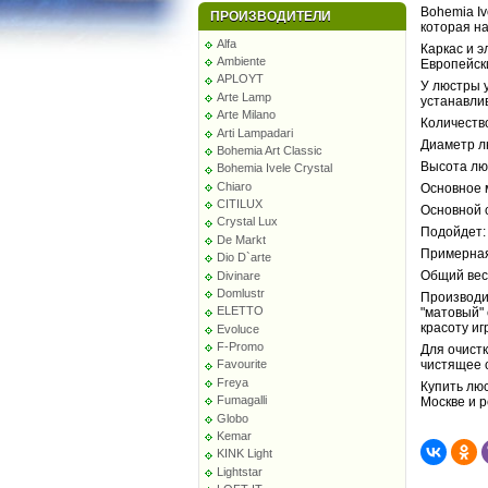
Bohemia Iv
ПРОИЗВОДИТЕЛИ
которая на
Alfa
Каркас и 
Ambiente
Европейск
APLOYT
У люстры у
Arte Lamp
устанавли
Arte Milano
Количество
Arti Lampadari
Диаметр л
Bohemia Art Classic
Высота лю
Bohemia Ivele Crystal
Chiaro
Основное 
CITILUX
Основной с
Crystal Lux
Подойдет:
De Markt
Примерная
Dio D`arte
Общий вес 
Divinare
Domlustr
Производи
ELETTO
"матовый"
красоту иг
Evoluce
F-Promo
Для очист
чистящее 
Favourite
Freya
Купить люс
Fumagalli
Москве и 
Globo
Kemar
KINK Light
Lightstar