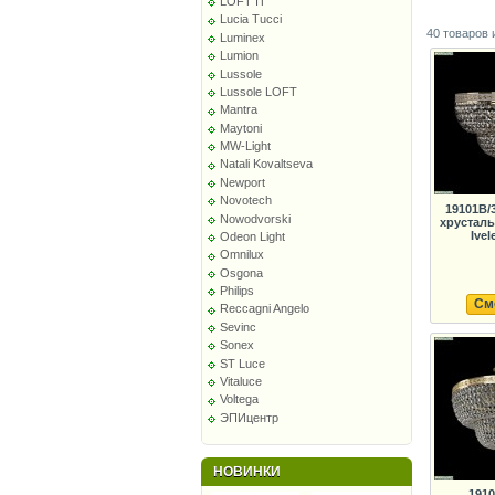
LOFT IT
Lucia Tucci
40 товаров 
Luminex
Lumion
Lussole
Lussole LOFT
Mantra
Maytoni
MW-Light
Natali Kovaltseva
Newport
Novotech
19101B/
Nowodvorski
хрустал
Ivel
Odeon Light
Omnilux
Osgona
Philips
См
Reccagni Angelo
Sevinc
Sonex
ST Luce
Vitaluce
Voltega
ЭПИцентр
НОВИНКИ
1910