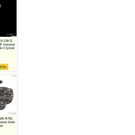
IV-138 G
й торшер
e Crystal
еть
 NB R781
mia Ivele
al