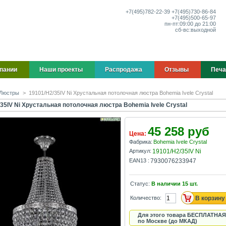
+7(495)
782-22-39
+7(495)
730-86-84
+7(495)
500-65-97
пн-пт:
09:00 до 21:00
сб-вс:
выходной
пании
Наши проекты
Распродажа
Отзывы
Печа
Люстры
>
19101/H2/35IV Ni Хрустальная потолочная люстра Bohemia Ivele Crystal
35IV Ni Хрустальная потолочная люстра Bohemia Ivele Crystal
45 258 руб
Цена:
Фабрика:
Bohemia Ivele Crystal
Артикул:
19101/H2/35IV Ni
EAN13 :
7930076233947
Статус:
В наличии
15
шт.
Количество:
Для этого товара БЕСПЛАТНАЯ
по Москве (до МКАД)