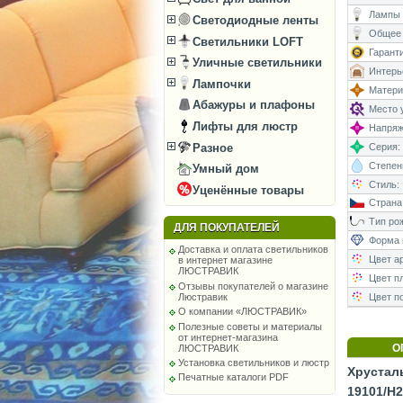
Лампы 
Светодиодные ленты
Общее 
Светильники LOFT
Гаранти
Уличные светильники
Интерь
Лампочки
Матери
Абажуры и плафоны
Место у
Лифты для люстр
Напряже
Разное
Серия:
Степень
Умный дом
Стиль:
Уценённые товары
Страна
Тип рож
ДЛЯ ПОКУПАТЕЛЕЙ
Форма 
Доставка и оплата светильников
Цвет а
в интернет магазине
ЛЮСТРАВИК
Цвет п
Отзывы покупателей о магазине
Цвет п
Люстравик
О компании «ЛЮСТРАВИК»
Полезные советы и материалы
от интернет-магазина
О
ЛЮСТРАВИК
Установка светильников и люстр
Хрусталь
Печатные каталоги PDF
19101/H2