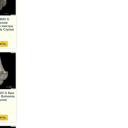
90IV G
льная
я люстра
e Crystal
еть
5IV G Бра
 Bohemia
ystal
еть