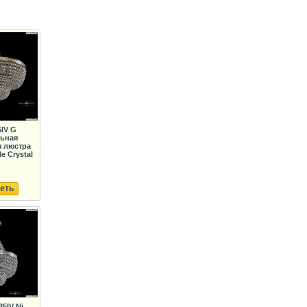
5IV G
льная
я люстра
e Crystal
еть
35IV Ni