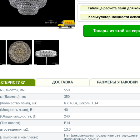
Таблица расчета ламп для ко
Калькулятор мощности осве
Товары из этой же сер
ДОСТАВКА
РАЗМЕРЫ УПАКОВКИ
АКТЕРИСТИКИ
 (Высота), мм:
550
ы (Диаметр), мм:
350
Количество ламп), шт:
6 x 40Вт, Цоколь: E14
Мощность ламп), Вт:
40
(Общая мощность), Вт:
240
Тип цоколя):
E14
ь освещения, м2:
13,3
Нет (рекомендуем прозрачные светодиодные
Лампочки в комплекте):
филаментные лампы)