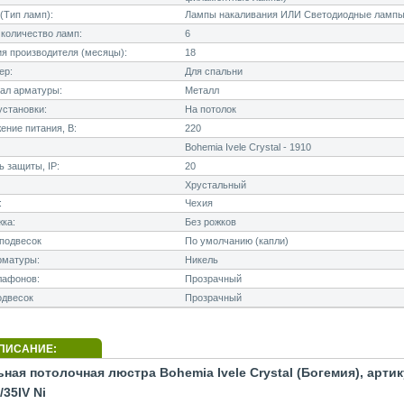
(Тип ламп):
Лампы накаливания ИЛИ Светодиодные лампы
количество ламп:
6
я производителя (месяцы):
18
ер:
Для спальни
ал арматуры:
Металл
становки:
На потолок
ние питания, В:
220
Bohemia Ivele Crystal - 1910
 защиты, IP:
20
Хрустальный
:
Чехия
ка:
Без рожков
подвесок
По умолчанию (капли)
рматуры:
Никель
лафонов:
Прозрачный
одвесок
Прозрачный
ПИСАНИЕ:
ная потолочная люстра Bohemia Ivele Crystal (Богемия), артик
/35IV Ni