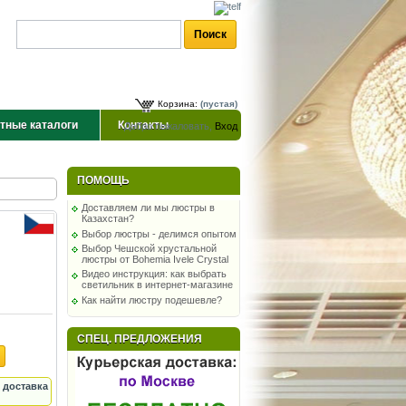
Корзина:
(пустая)
тные каталоги
Контакты
Добро пожаловать,
Вход
ПОМОЩЬ
Доставляем ли мы люстры в
Казахстан?
Выбор люстры - делимся опытом
Выбор Чешской хрустальной
люстры от Bohemia Ivele Crystal
Видео инструкция: как выбрать
светильник в интернет-магазине
Как найти люстру подешевле?
СПЕЦ. ПРЕДЛОЖЕНИЯ
 доставка