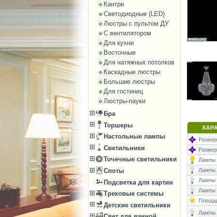
Кантри
Светодиодные (LED)
Люстры с пультом ДУ
С вентилятором
Для кухни
Восточные
Для натяжных потолков
Каскадные люстры
Большие люстры
Для гостиниц
Люстры-пауки
Бра
Торшеры
ХАР
Настольные лампы
Размеры
Светильники
Размер
Точечные светильники
Лампы (
Лампы (
Споты
Лампы 
Подсветка для картин
Лампы (
Трековые системы
Площад
Детские светильники
Лампы (
Свет для ванной