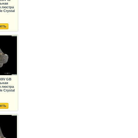
льная
я люстра
e Crystal
еть
80IV GB
льная
я люстра
e Crystal
еть