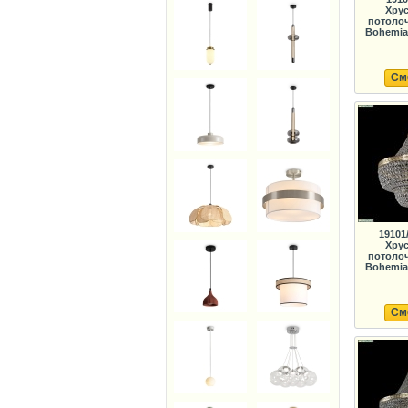
Хрус
потолоч
Bohemia 
См
19101
Хрус
потолоч
Bohemia 
См