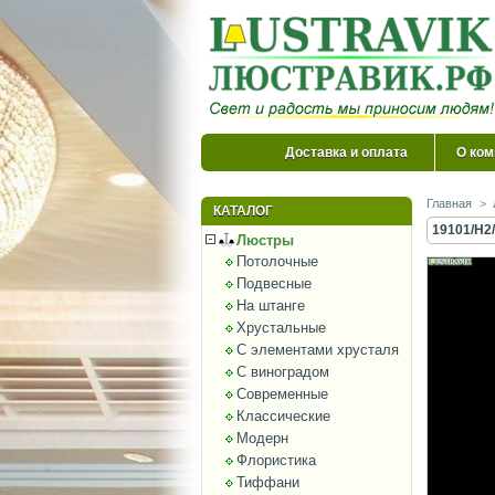
Доставка и оплата
О ком
Главная
>
КАТАЛОГ
19101/H2/
Люстры
Потолочные
Подвесные
На штанге
Хрустальные
С элементами хрусталя
С виноградом
Современные
Классические
Модерн
Флористика
Тиффани