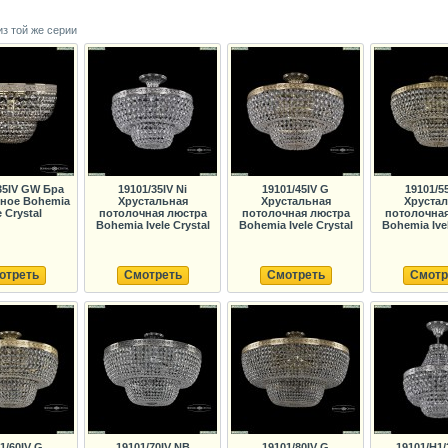
из той же серии
35IV GW Бра
19101/35IV Ni
19101/45IV G
19101/5
ьное Bohemia
Хрустальная
Хрустальная
Хруста
e Crystal
потолочная люстра
потолочная люстра
потолочна
Bohemia Ivele Crystal
Bohemia Ivele Crystal
Bohemia Ivel
отреть
Смотреть
Смотреть
Смотр
1/60IV G
19101/70IV NB
19101/80IV G
19101/H1/