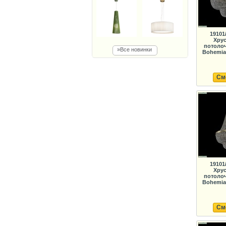
19101
Хрус
потолоч
»Все новинки
Bohemia 
См
19101
Хрус
потолоч
Bohemia 
См