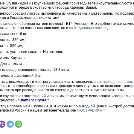
ele Crystal - одна из крупнейших фабрик производителей хрустальных люстр 
ходится в городе Бохов (20 км от города Карловы Вары).
электропроводка люстры выполнены из качественных материалов, что подтве
ими и Российскими сертификатами!
становлен обычный патрон (цоколь) - E14 (миньон). Это удобно так как можн
вать не только лампы накаливания, но и
светодиодные лампы
;
 лампочек: 6 шт.;
юстры: 350 мм;
стры: 550 мм;
место установки люстры: На потолок.
тиль: Хрусталь.
 Для спальни.
 площадь освещения люстры: 13,3 кв. м.
вместе с упаковкой: 5 кг.
тель рекомендует в люстры устанавливать прозрачные
светодиодные лампы
 свет от энергосберегающих ламп проходя через хрусталь не позволяет раскр
ры света при распадении его на спектр и делает его визуально матовым!
ки хрусталя от загрязнений и пыли мы рекомендуем использовать специально
средство -
“Diamant Crystal”
тру Bohemia Ivele Crystal 19101/H2/35IV Ni по выгодной цене с быстрой доста
регионам России в нашем интернет-магазине
ЛЮСТРАВИК.РФ