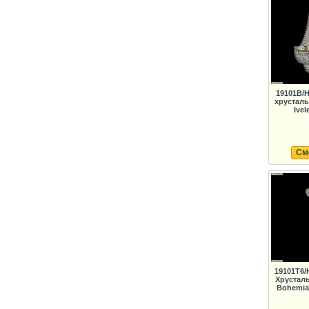
19101B/H
хрустал
Ivel
См
19101T6/
Хрустал
Bohemia 