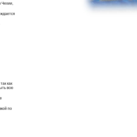
в Чехии,
рждается
о
так как
ыть всю
е
вкой по