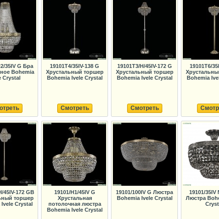
2/35IV G Бра
19101T4/35IV-138 G
19101T3/H/45IV-172 G
19101T6/35
ьное Bohemia
Хрустальный торшер
Хрустальный торшер
Хрустальны
e Crystal
Bohemia Ivele Crystal
Bohemia Ivele Crystal
Bohemia Ivel
отреть
Смотреть
Смотреть
Смотр
H/45IV-172 GB
19101/H1/45IV G
19101/100IV G Люстра
19101/35IV
ьный торшер
Хрустальная
Bohemia Ivele Crystal
Люстра Bohe
Ivele Crystal
потолочная люстра
Cryst
Bohemia Ivele Crystal