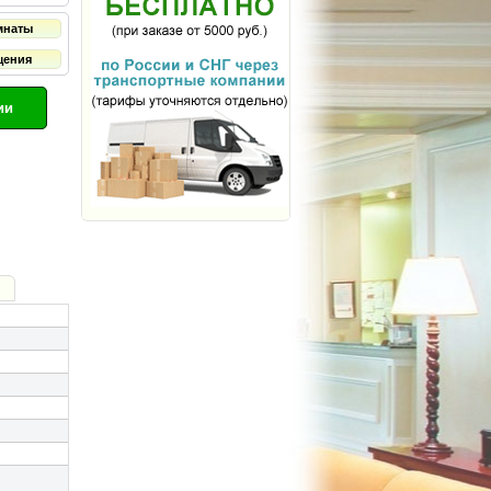
мнаты
щения
ии