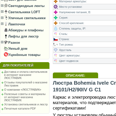
Материал арматуры:
Светодиодные ленты
Место установки:
Светильники LOFT
Напряжение питания, В:
Серия:
Уличные светильники
Способ крепления:
Лампочки
Степень защиты, IP:
Абажуры и плафоны
Стиль:
Лифты для люстр
Страна:
Разное
Тип рожка:
Умный дом
Хрусталь
Уценённые товары
Цвет арматуры:
Цвет подвесок
ДЛЯ ПОКУПАТЕЛЕЙ
Доставка и оплата светильников
в интернет магазине
ОПИСАНИЕ:
ЛЮСТРАВИК
Люстра Bohemia Ivele Cr
Отзывы покупателей о магазине
Люстравик
19101/H2/90IV G C1
О компании «ЛЮСТРАВИК»
Полезные советы и материалы
Каркас и электропроводка лю
от интернет-магазина
ЛЮСТРАВИК
материалов, что подтверждае
Установка светильников и люстр
сертификатами!
Печатные каталоги PDF
У люстры установлен обычный 