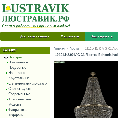
Доставка и оплата
О компании
Наши проекты
Главная
>
Люстры
>
19101/H2/90IV G C1 Люст
КАТАЛОГ
19101/H2/90IV G C1 Люстра Bohemia Ivel
Люстры
Потолочные
Подвесные
На штанге
Хрустальные
С элементами хрусталя
С виноградом
Современные
Классические
Модерн
Флористика
Тиффани