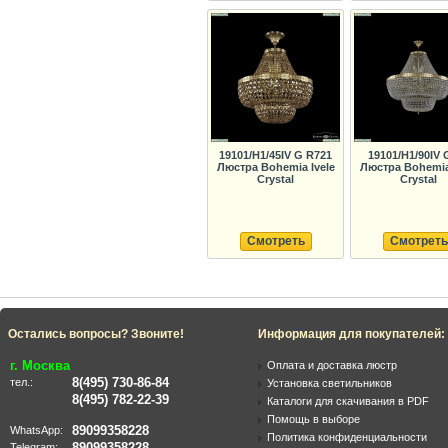
19101/H1/45IV G R721
19101/H1/90IV 
Люстра Bohemia Ivele
Люстра Bohemia 
Crystal
Crystal
Смотреть
Смотреть
Остались вопросы? Звоните!
Информация для покупателей:
г. Москва
Оплата и доставка люстр
8(495) 730-86-84
тел.:
Установка светильников
8(495) 782-22-39
Каталоги для скачивания в PDF
Помощь в выборе
89099358228
WhatsApp:
Политика конфиденциальности
89099358228
Telegram: