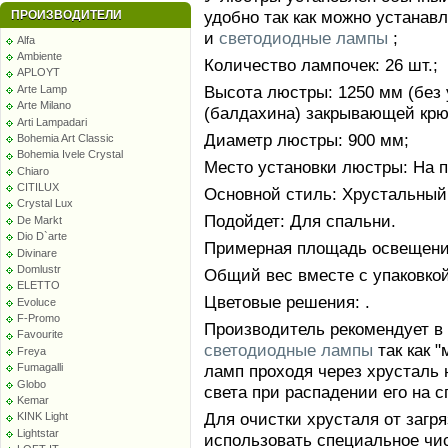
удобно так как можно устанав
ПРОИЗВОДИТЕЛИ
и
светодиодные лампы
;
Alfa
Ambiente
Количество лампочек: 26 шт.;
APLOYT
Высота люстры: 1250 мм (без 
Arte Lamp
Arte Milano
(балдахина) закрывающей крю
Arti Lampadari
Диаметр люстры: 900 мм;
Bohemia Art Classic
Bohemia Ivele Crystal
Место установки люстры: На п
Chiaro
CITILUX
Основной стиль: Хрустальный
Crystal Lux
Подойдет: Для спальни.
De Markt
Dio D`arte
Примерная площадь освещения
Divinare
Domlustr
Общий вес вместе с упаковкой:
ELETTO
Цветовые решения: .
Evoluce
F-Promo
Производитель рекомендует в
Favourite
светодиодные лампы
так как 
Freya
ламп проходя через хрусталь 
Fumagalli
Globo
света при распадении его на с
Kemar
Для очистки хрусталя от заг
KINK Light
Lightstar
использовать специальное чи