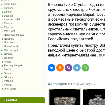
LOFT IT
Bohemia Ivele Crystal - одна 
Lucia Tucci
Luminex
хрустальных люстр в Чехии, к
Lumion
от города Карловы Вары). Сов
Lussole
и совместные технологически
Lussole LOFT
инженеров позволили сущест
Mantra
Maytoni
хрустальных светильников. От
MW-Light
зарекомендовавшее себя с по
Natali Kovaltseva
Российских покупателей.
Newport
Novotech
Предлагаем купить люстру Bohe
Nowodvorski
выгодной цене с быстрой дост
Odeon Light
Omnilux
нашем интернет-магазине
ЛЮС
Osgona
Philips
Reccagni Angelo
Sevinc
Sonex
ST Luce
Vitaluce
40 товаров из той же серии
Voltega
ЭПИцентр
НОВИНКИ