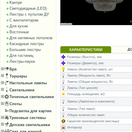
Кантри
Светодиодные (LED)
Люстры с пультом ДУ
С вентилятором
Для кухни
Восточные
Для натяжных потолков
Каскадные люстры
Д
Большие люстры
ХАРАКТЕРИСТИКИ
Для гостиниц
Размеры (Высота), мм:
Люстры-пауки
Размеры (Диаметр), мм:
Бра
Лампы (Количество ламп), шт:
Лампы (Мощность ламп), Вт:
Торшеры
Лампы (Общая мощность), Вт:
Настольные лампы
Лампы (Тип цоколя):
Светильники
Площадь освещения, м2:
Точечные светильники
Лампы (Лампочки в комплекте):
Споты
Лампы (Тип ламп):
Подсветка для картин
Общее количество ламп:
Трековые системы
Гарантия производителя (месяцы):
Детские светильники
Интерьер:
Свет для ванной