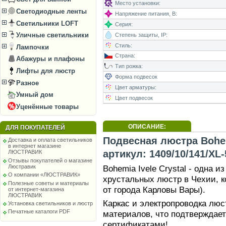
Место установки:
Светодиодные ленты
Напряжение питания, В:
Светильники LOFT
Серия:
Уличные светильники
Степень защиты, IP:
Стиль:
Лампочки
Страна:
Абажуры и плафоны
Тип рожка:
Лифты для люстр
Форма подвесок
Разное
Цвет арматуры:
Умный дом
Цвет подвесок
Уценённые товары
ОПИСАНИЕ:
ДЛЯ ПОКУПАТЕЛЕЙ
Подвесная люстра Bohemi
Доставка и оплата светильников
в интернет магазине
артикул: 1409/10/141/XL
ЛЮСТРАВИК
Отзывы покупателей о магазине
Люстравик
Bohemia Ivele Crystal - одна 
О компании «ЛЮСТРАВИК»
хрустальных люстр в Чехии, к
Полезные советы и материалы
от города Карловы Вары).
от интернет-магазина
ЛЮСТРАВИК
Каркас и электропроводка лю
Установка светильников и люстр
Печатные каталоги PDF
материалов, что подтверждае
сертификатами!