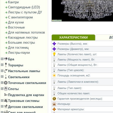
Кантри
Светодиодные (LED)
Люстры с пультом ДУ
С вентилятором
Для кухни
Восточные
Для натяжных потолков
Каскадные люстры
Д
ХАРАКТЕРИСТИКИ
Большие люстры
Размеры (Высота), мм:
Для гостиниц
Размеры (Диаметр), мм:
Люстры-пауки
Лампы (Количество ламп), шт:
Бра
Лампы (Мощность ламп), Вт:
Торшеры
Лампы (Общая мощность), Вт:
Лампы (Тип цоколя):
Настольные лампы
Площадь освещения, м2:
Светильники
Лампы (Лампочки в комплекте):
Точечные светильники
Лампы (Тип ламп):
Споты
Общее количество ламп:
Подсветка для картин
Гарантия производителя (месяцы):
Трековые системы
Интерьер:
Детские светильники
Материал арматуры:
Свет для ванной