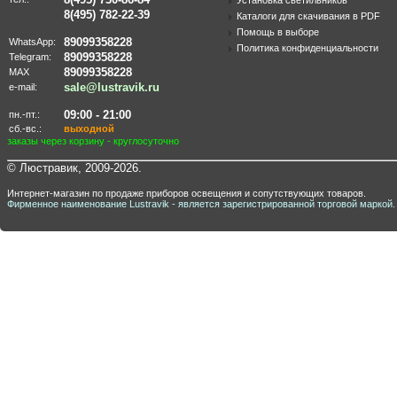
Установка светильников
8(495) 782-22-39
Каталоги для скачивания в PDF
Помощь в выборе
89099358228
WhatsApp:
Политика конфиденциальности
89099358228
Telegram:
89099358228
MAX
sale@lustravik.ru
e-mail:
09:00 - 21:00
пн.-пт.:
сб.-вс.:
выходной
заказы через корзину - круглосуточно
© Люстравик, 2009-2026.
Интернет-магазин по продаже приборов освещения и сопутствующих товаров.
Фирменное наименование Lustravik - является зарегистрированной торговой маркой.