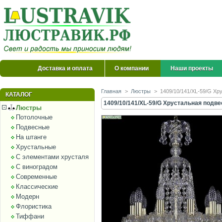
Доставка и оплата
О компании
Наши проекты
Главная
>
Люстры
>
1409/10/141/XL-59/G Хру
КАТАЛОГ
1409/10/141/XL-59/G Хрустальная подве
Люстры
Потолочные
Подвесные
На штанге
Хрустальные
С элементами хрусталя
С виноградом
Современные
Классические
Модерн
Флористика
Тиффани