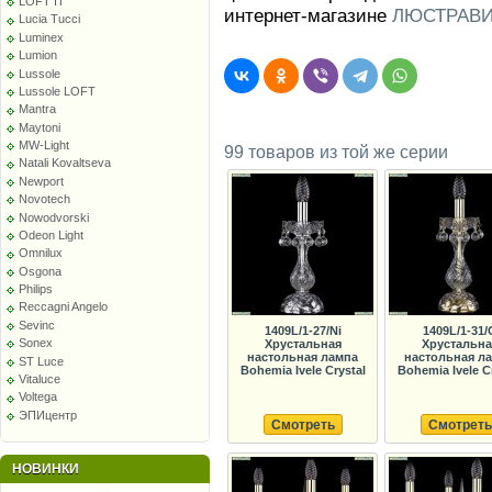
LOFT IT
интернет-магазине
ЛЮСТРАВИ
Lucia Tucci
Luminex
Lumion
Lussole
Lussole LOFT
Mantra
Maytoni
MW-Light
99 товаров из той же серии
Natali Kovaltseva
Newport
Novotech
Nowodvorski
Odeon Light
Omnilux
Osgona
Philips
Reccagni Angelo
Sevinc
1409L/1-27/Ni
1409L/1-31/
Sonex
Хрустальная
Хрустальна
настольная лампа
настольная л
ST Luce
Bohemia Ivele Crystal
Bohemia Ivele C
Vitaluce
Voltega
ЭПИцентр
Смотреть
Смотреть
НОВИНКИ