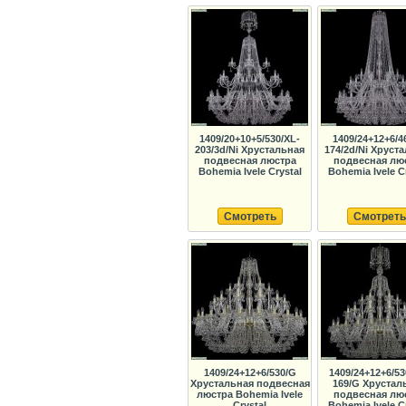
1409/20+10+5/530/XL-
1409/24+12+6/4
203/3d/Ni Хрустальная
174/2d/Ni Хруст
подвесная люстра
подвесная лю
Bohemia Ivele Crystal
Bohemia Ivele C
Смотреть
Смотреть
1409/24+12+6/530/G
1409/24+12+6/53
Хрустальная подвесная
169/G Хрустал
люстра Bohemia Ivele
подвесная лю
Crystal
Bohemia Ivele C