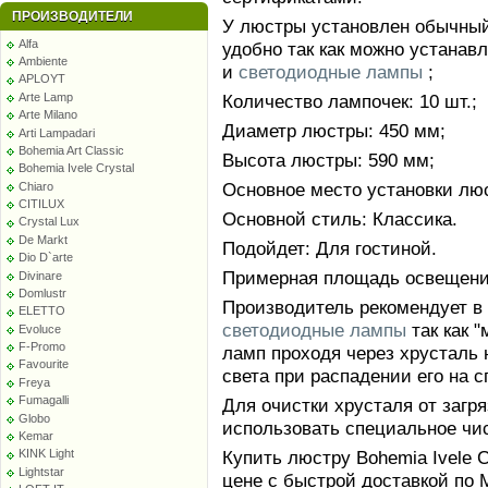
ПРОИЗВОДИТЕЛИ
У люстры установлен обычный 
Alfa
удобно так как можно устанав
Ambiente
и
светодиодные лампы
;
APLOYT
Arte Lamp
Количество лампочек: 10 шт.;
Arte Milano
Диаметр люстры: 450 мм;
Arti Lampadari
Bohemia Art Classic
Высота люстры: 590 мм;
Bohemia Ivele Crystal
Основное место установки люс
Chiaro
CITILUX
Основной стиль: Классика.
Crystal Lux
De Markt
Подойдет: Для гостиной.
Dio D`arte
Примерная площадь освещения
Divinare
Domlustr
Производитель рекомендует в
ELETTO
светодиодные лампы
так как 
Evoluce
F-Promo
ламп проходя через хрусталь 
Favourite
света при распадении его на с
Freya
Fumagalli
Для очистки хрусталя от заг
Globo
использовать специальное чи
Kemar
KINK Light
Купить люстру Bohemia Ivele C
Lightstar
цене с быстрой доставкой по 