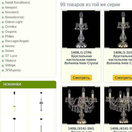
Natali Kovaltseva
99 товаров из той же серии
Newport
Novotech
Nowodvorski
Odeon Light
Omnilux
Osgona
Philips
Reccagni Angelo
Sevinc
Sonex
1409L/1-27/Ni
1409L/1-31/
ST Luce
Хрустальная
Хрустальна
настольная лампа
настольная л
Vitaluce
Bohemia Ivele Crystal
Bohemia Ivele C
Voltega
ЭПИцентр
Смотреть
Смотреть
НОВИНКИ
1409L/3/141-39/G
1409L/4/141-3
Хрустальная
Хрустальна