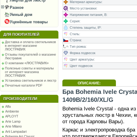
Лифты для люстр
Материал арматуры:
Разное
Место установки:
Умный дом
Напряжение питания, В:
Серия:
Уценённые товары
Степень защиты, IP:
Стиль:
ДЛЯ ПОКУПАТЕЛЕЙ
Страна:
Доставка и оплата светильников
в интернет магазине
Тип рожка:
ЛЮСТРАВИК
Форма подвесок
Отзывы покупателей о магазине
Люстравик
Цвет арматуры:
О компании «ЛЮСТРАВИК»
Цвет подвесок
Полезные советы и материалы
от интернет-магазина
ЛЮСТРАВИК
Установка светильников и люстр
ОПИСАНИЕ:
Печатные каталоги PDF
Бра Bohemia Ivele Crysta
1409B/2/160/XL/G
ПРОИЗВОДИТЕЛИ
Alfa
Bohemia Ivele Crystal - одна 
Ambiente
хрустальных люстр в Чехии, к
APLOYT
от города Карловы Вары).
Arte Lamp
Arte Milano
Каркас и электропроводка бра
Arti Lampadari
что подтверждается Европейс
Bohemia Art Classic