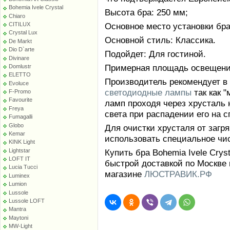
Bohemia Ivele Crystal
Высота бра: 250 мм;
Chiaro
CITILUX
Основное место установки бра:
Crystal Lux
Основной стиль: Классика.
De Markt
Dio D`arte
Подойдет: Для гостиной.
Divinare
Примерная площадь освещения 
Domlustr
ELETTO
Производитель рекомендует в
Evoluce
светодиодные лампы
так как 
F-Promo
Favourite
ламп проходя через хрусталь 
Freya
света при распадении его на с
Fumagalli
Globo
Для очистки хрусталя от заг
Kemar
использовать специальное чи
KINK Light
Lightstar
Купить бра Bohemia Ivele Crys
LOFT IT
быстрой доставкой по Москве 
Lucia Tucci
магазине
ЛЮСТРАВИК.РФ
Luminex
Lumion
Lussole
Lussole LOFT
Mantra
Maytoni
MW-Light