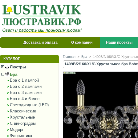
Доставка и оплата
О компании
Наши проекты
Главная
>
Бра
>
1409B/2/160/XL/G Хрустально
КАТАЛОГ
1409B/2/160/XL/G Хрустальное бра Bohem
Люстры
Бра
Бра с 1 лампой
Бра с 2 лампами
Бра с 3 лампами
Бра с 4 и более
Светодиодные (LED)
Классические
Хрустальные
С виноградом
Модерн
Флористика