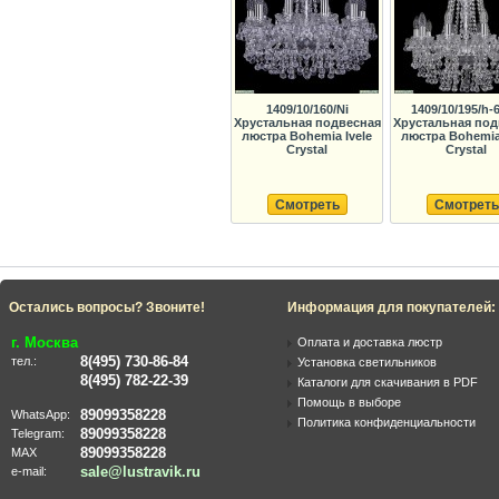
1409/10/160/Ni
1409/10/195/h-6
Хрустальная подвесная
Хрустальная под
люстра Bohemia Ivele
люстра Bohemia 
Crystal
Crystal
Смотреть
Смотреть
Остались вопросы? Звоните!
Информация для покупателей:
г. Москва
Оплата и доставка люстр
8(495) 730-86-84
тел.:
Установка светильников
8(495) 782-22-39
Каталоги для скачивания в PDF
Помощь в выборе
89099358228
WhatsApp:
Политика конфиденциальности
89099358228
Telegram:
89099358228
MAX
sale@lustravik.ru
e-mail: