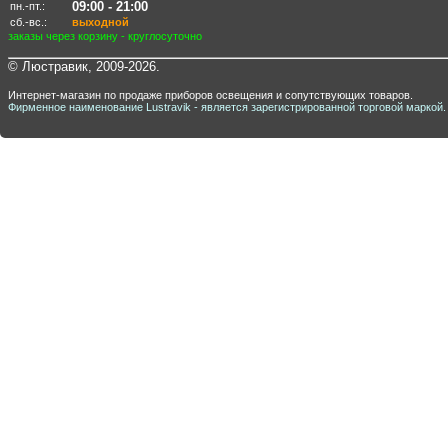
09:00 - 21:00
пн.-пт.:
сб.-вс.:
выходной
заказы через корзину - круглосуточно
© Люстравик, 2009-2026.
Интернет-магазин по продаже приборов освещения и сопутствующих товаров.
Фирменное наименование Lustravik - является зарегистрированной торговой маркой.