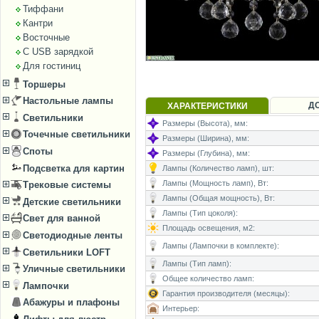
Тиффани
Кантри
Восточные
С USB зарядкой
Для гостиниц
Торшеры
Настольные лампы
Д
ХАРАКТЕРИСТИКИ
Светильники
Размеры (Высота), мм:
Точечные светильники
Размеры (Ширина), мм:
Споты
Размеры (Глубина), мм:
Подсветка для картин
Лампы (Количество ламп), шт:
Лампы (Мощность ламп), Вт:
Трековые системы
Лампы (Общая мощность), Вт:
Детские светильники
Лампы (Тип цоколя):
Свет для ванной
Площадь освещения, м2:
Светодиодные ленты
Лампы (Лампочки в комплекте):
Светильники LOFT
Лампы (Тип ламп):
Уличные светильники
Общее количество ламп:
Лампочки
Гарантия производителя (месяцы):
Абажуры и плафоны
Интерьер: