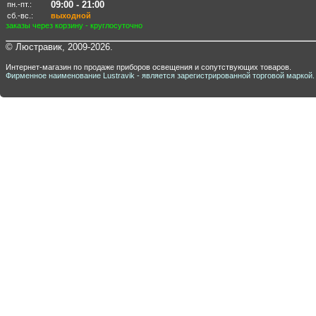
09:00 - 21:00
пн.-пт.:
сб.-вс.:
выходной
заказы через корзину - круглосуточно
© Люстравик, 2009-2026.
Интернет-магазин по продаже приборов освещения и сопутствующих товаров.
Фирменное наименование Lustravik - является зарегистрированной торговой маркой.