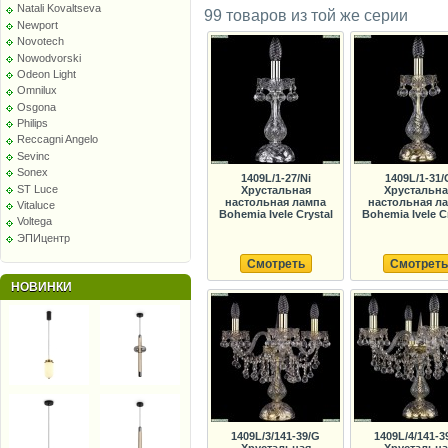
Natali Kovaltseva
99 товаров из той же серии
Newport
Novotech
Nowodvorski
Odeon Light
Omnilux
Osgona
Philips
Reccagni Angelo
Sevinc
Sonex
1409L/1-27/Ni
1409L/1-31/
ST Luce
Хрустальная
Хрустальна
настольная лампа
настольная л
Vitaluce
Bohemia Ivele Crystal
Bohemia Ivele C
Voltega
ЭПИцентр
Смотреть
Смотреть
НОВИНКИ
1409L/3/141-39/G
1409L/4/141-3
Хрустальная
Хрустальна