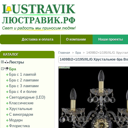
Доставка и оплата
О компании
Наши проекты
Главная
>
Бра
>
1409B/2+1/195/XL/G Хрусталь
КАТАЛОГ
1409B/2+1/195/XL/G Хрустальное бра Boh
Люстры
Бра
Бра с 1 лампой
Бра с 2 лампами
Бра с 3 лампами
Бра с 4 и более
Светодиодные (LED)
Классические
Хрустальные
С виноградом
Модерн
Флористика