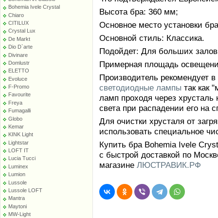
Bohemia Ivele Crystal
Высота бра: 360 мм;
Chiaro
CITILUX
Основное место установки бра:
Crystal Lux
Основной стиль: Классика.
De Markt
Dio D`arte
Подойдет: Для больших залов
Divinare
Примерная площадь освещения 
Domlustr
ELETTO
Производитель рекомендует в
Evoluce
светодиодные лампы
так как 
F-Promo
Favourite
ламп проходя через хрусталь 
Freya
света при распадении его на с
Fumagalli
Globo
Для очистки хрусталя от заг
Kemar
использовать специальное чи
KINK Light
Lightstar
Купить бра Bohemia Ivele Crys
LOFT IT
с быстрой доставкой по Москв
Lucia Tucci
магазине
ЛЮСТРАВИК.РФ
Luminex
Lumion
Lussole
Lussole LOFT
Mantra
Maytoni
MW-Light