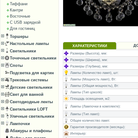
Тиффани
Кантри
Восточные
С USB зарядкой
Для гостиниц
Торшеры
Настольные лампы
Д
ХАРАКТЕРИСТИКИ
Светильники
Размеры (Высота), мм:
Точечные светильники
Размеры (Ширина), мм:
Споты
Размеры (Глубина), мм:
Подсветка для картин
Лампы (Количество ламп), шт:
Лампы (Мощность ламп), Вт:
Трековые системы
Лампы (Общая мощность), Вт:
Детские светильники
Лампы (Тип цоколя):
Свет для ванной
Площадь освещения, м2:
Светодиодные ленты
Лампы (Лампочки в комплекте):
Светильники LOFT
Лампы (Тип ламп):
Уличные светильники
Общее количество ламп:
Лампочки
Гарантия производителя (месяцы):
Абажуры и плафоны
Интерьер: