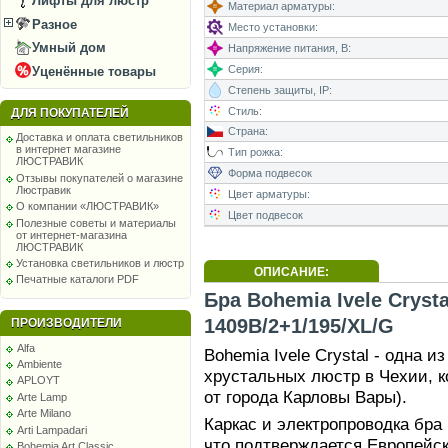
Лифты для люстр
Материал арматуры:
Разное
Место установки:
Умный дом
Напряжение питания, В:
Серия:
Уценённые товары
Степень защиты, IP:
Стиль:
ДЛЯ ПОКУПАТЕЛЕЙ
Страна:
Доставка и оплата светильников
в интернет магазине
Тип рожка:
ЛЮСТРАВИК
Форма подвесок
Отзывы покупателей о магазине
Люстравик
Цвет арматуры:
О компании «ЛЮСТРАВИК»
Цвет подвесок
Полезные советы и материалы
от интернет-магазина
ЛЮСТРАВИК
Установка светильников и люстр
ОПИСАНИЕ:
Печатные каталоги PDF
Бра Bohemia Ivele Crysta
1409B/2+1/195/XL/G
ПРОИЗВОДИТЕЛИ
Alfa
Bohemia Ivele Crystal - одна 
Ambiente
хрустальных люстр в Чехии, к
APLOYT
от города Карловы Вары).
Arte Lamp
Arte Milano
Каркас и электропроводка бра
Arti Lampadari
что подтверждается Европейс
Bohemia Art Classic