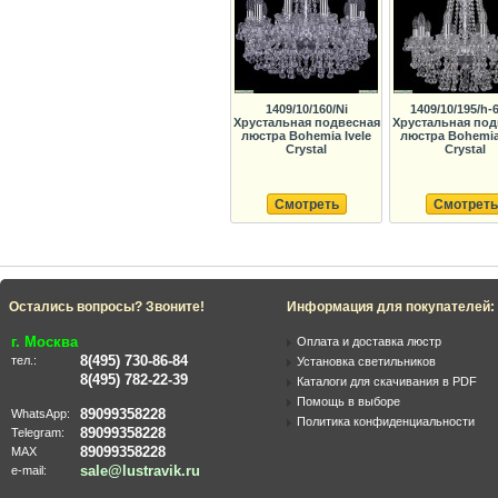
1409/10/160/Ni
1409/10/195/h-6
Хрустальная подвесная
Хрустальная под
люстра Bohemia Ivele
люстра Bohemia 
Crystal
Crystal
Смотреть
Смотреть
Остались вопросы? Звоните!
Информация для покупателей:
г. Москва
Оплата и доставка люстр
8(495) 730-86-84
тел.:
Установка светильников
8(495) 782-22-39
Каталоги для скачивания в PDF
Помощь в выборе
89099358228
WhatsApp:
Политика конфиденциальности
89099358228
Telegram:
89099358228
MAX
sale@lustravik.ru
e-mail: