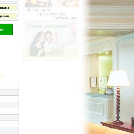
мнаты
щения
ии