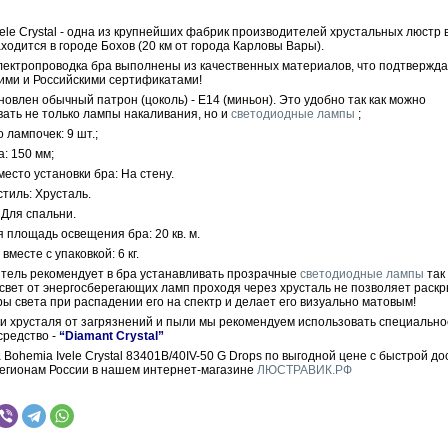
ele Crystal - одна из крупнейших фабрик производителей хрустальных люстр 
ходится в городе Бохов (20 км от города Карловы Вары).
электропроводка бра выполнены из качественных материалов, что подтвержд
ими и Российскими сертификатами!
новлен обычный патрон (цоколь) - E14 (миньон). Это удобно так как можно
вать не только лампы накаливания, но и
светодиодные лампы
;
 лампочек: 9 шт.;
: 150 мм;
есто установки бра: На стену.
тиль: Хрусталь.
 Для спальни.
 площадь освещения бра: 20 кв. м.
вместе с упаковкой: 6 кг.
тель рекомендует в бра устанавливать прозрачные
светодиодные лампы
так 
 свет от энергосберегающих ламп проходя через хрусталь не позволяет раскр
ры света при распадении его на спектр и делает его визуально матовым!
ки хрусталя от загрязнений и пыли мы рекомендуем использовать специально
средство -
“Diamant Crystal”
 Bohemia Ivele Crystal 83401B/40IV-50 G Drops по выгодной цене с быстрой до
регионам России в нашем интернет-магазине
ЛЮСТРАВИК.РФ