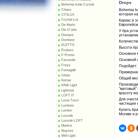
Drops
Bohemia Ivele Crystal
Chiaro
Bohemia Iv
которая на
CITILUX
Crystal Lux
Каркас и 
Европейск
De Markt
Dio D`arte
У бра уста
Divinare
устанавли
Domlustr
Количество
ELETTO
Высота бра
Evoluce
Основное м
F-Promo
Основной с
Favourite
Freya
Подойдет:
Fumagalli
Примерная
Globo
Общий вес 
Kemar
Производи
KINK Light
"матовый"
Lightstar
красоту иг
LOFT IT
Для очист
Lucia Tucci
чистящее 
Luminex
Купить бра
Lumion
Москве и 
Lussole
Lussole LOFT
Mantra
Maytoni
MW-Light