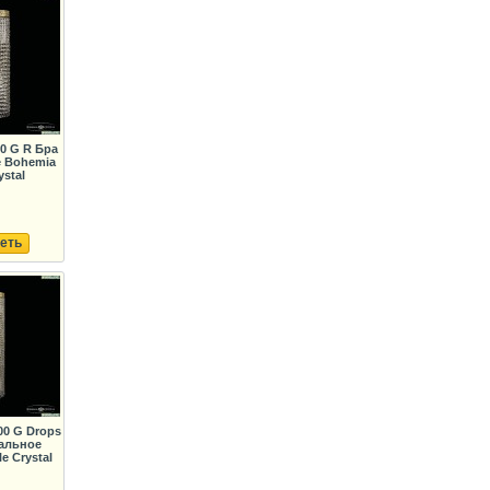
50 G R Бра
 Bohemia
ystal
еть
00 G Drops
альное
e Crystal