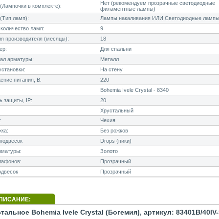
Нет (рекомендуем прозрачные светодиодные
Лампочки в комплекте):
филаментные лампы)
(Тип ламп):
Лампы накаливания ИЛИ Светодиодные лампы
количество ламп:
9
я производителя (месяцы):
18
ер:
Для спальни
ал арматуры:
Металл
становки:
На стену
ние питания, В:
220
Bohemia Ivele Crystal - 8340
 защиты, IP:
20
Хрустальный
:
Чехия
ка:
Без рожков
подвесок
Drops (пики)
рматуры:
Золото
лафонов:
Прозрачный
одвесок
Прозрачный
ПИСАНИЕ:
тальное Bohemia Ivele Crystal (Богемия), артикул: 83401B/40IV