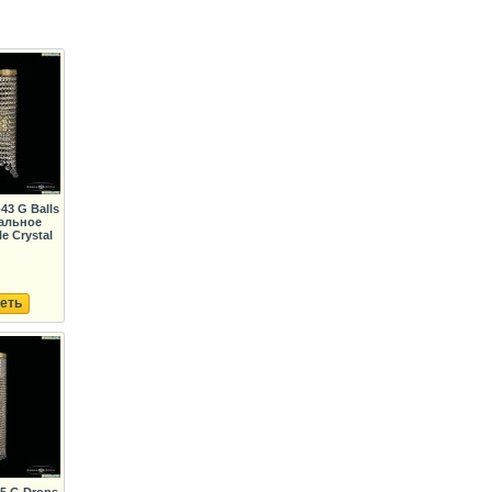
43 G Balls
альное
e Crystal
еть