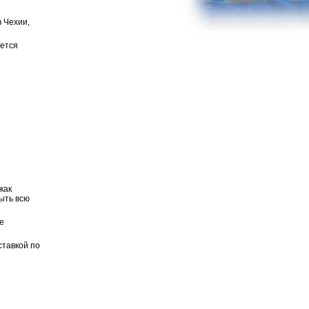
в Чехии,
ается
как
ыть всю
е
ставкой по