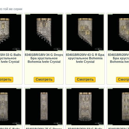
из той же серии
5IV-33 G Balls
83401BR/18IV-34 G Drops
83401BR/20IV-43 G R Бра
83401BR/20IV-
рустальное
Бра хрустальное
хрустальное Bohemia
Бра хруст
Ivele Crystal
Bohemia Ivele Crystal
Ivele Crystal
Bohemia Ivel
отреть
Смотреть
Смотреть
Смотр