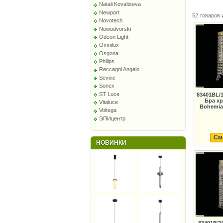
Natali Kovaltseva
Newport
52 товаров 
Novotech
Nowodvorski
Odeon Light
Omnilux
Osgona
Philips
Reccagni Angelo
Sevinc
Sonex
ST Luce
83401BL/1
Бра х
Vitaluce
Bohemia 
Voltega
ЭПИцентр
См
НОВИНКИ