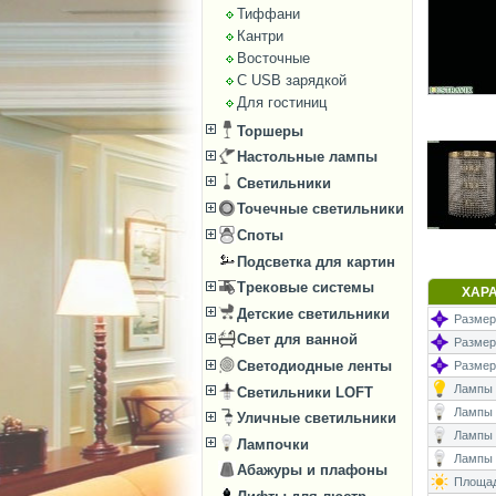
Тиффани
Кантри
Восточные
С USB зарядкой
Для гостиниц
Торшеры
Настольные лампы
Светильники
Точечные светильники
Споты
Подсветка для картин
Трековые системы
ХАР
Детские светильники
Размеры
Свет для ванной
Размер
Светодиодные ленты
Размеры
Лампы (
Светильники LOFT
Лампы (
Уличные светильники
Лампы 
Лампочки
Лампы (
Абажуры и плафоны
Площад