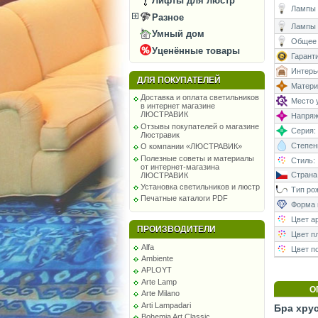
Лифты для люстр
Лампы (
Разное
Лампы 
Умный дом
Общее 
Уценённые товары
Гаранти
Интерь
ДЛЯ ПОКУПАТЕЛЕЙ
Матери
Доставка и оплата светильников
Место у
в интернет магазине
ЛЮСТРАВИК
Напряже
Отзывы покупателей о магазине
Серия:
Люстравик
Степень
О компании «ЛЮСТРАВИК»
Полезные советы и материалы
Стиль:
от интернет-магазина
Страна
ЛЮСТРАВИК
Установка светильников и люстр
Тип рож
Печатные каталоги PDF
Форма 
Цвет а
ПРОИЗВОДИТЕЛИ
Цвет п
Alfa
Цвет п
Ambiente
APLOYT
Arte Lamp
О
Arte Milano
Arti Lampadari
Бра хрус
Bohemia Art Classic