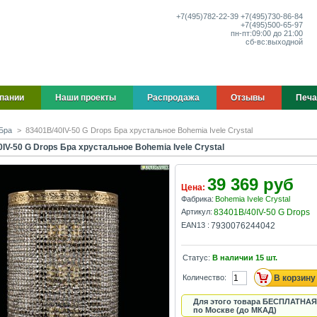
+7(495)
782-22-39
+7(495)
730-86-84
+7(495)
500-65-97
пн-пт:
09:00 до 21:00
сб-вс:
выходной
пании
Наши проекты
Распродажа
Отзывы
Печа
Бра
>
83401B/40IV-50 G Drops Бра хрустальное Bohemia Ivele Crystal
IV-50 G Drops Бра хрустальное Bohemia Ivele Crystal
39 369 руб
Цена:
Фабрика:
Bohemia Ivele Crystal
Артикул:
83401B/40IV-50 G Drops
EAN13 :
7930076244042
Статус:
В наличии
15
шт.
Количество:
Для этого товара БЕСПЛАТНАЯ
по Москве (до МКАД)