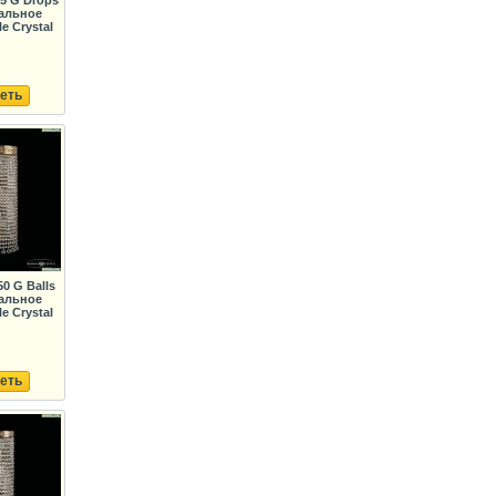
75 G Drops
альное
e Crystal
еть
50 G Balls
альное
e Crystal
еть