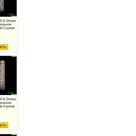
50 G Drops
альное
e Crystal
еть
50 G Drops
альное
e Crystal
еть