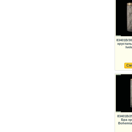
83401B/30
хрустал
Ivel
См
83401B/25
Бра х
Bohemia 