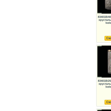
83401B/40
хрустал
Ivel
См
83401B/25
хрустал
Ivel
См