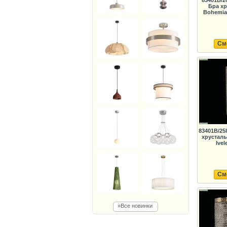
83401B/20
Бра х
Bohemia 
См
83401B/25
хрустал
Ivel
См
»Все новинки