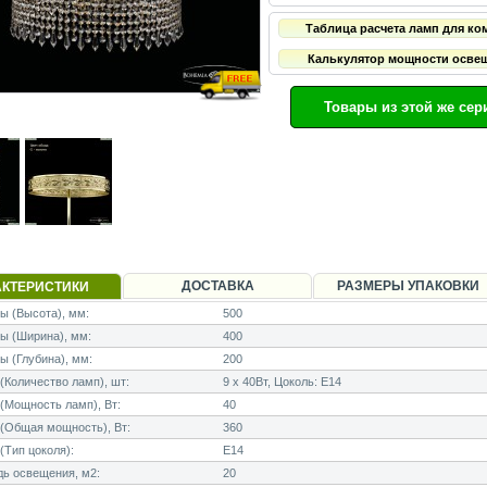
Таблица расчета ламп для ко
Калькулятор мощности осве
Товары из этой же сер
ДОСТАВКА
РАЗМЕРЫ УПАКОВКИ
АКТЕРИСТИКИ
 (Высота), мм:
500
ы (Ширина), мм:
400
 (Глубина), мм:
200
Количество ламп), шт:
9 x 40Вт, Цоколь: E14
Мощность ламп), Вт:
40
(Общая мощность), Вт:
360
Тип цоколя):
E14
ь освещения, м2:
20