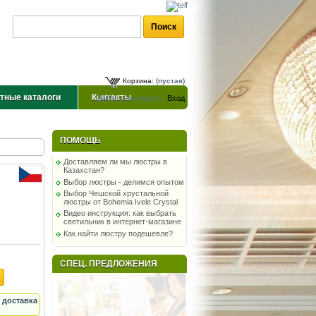
Корзина:
(пустая)
тные каталоги
Контакты
Добро пожаловать,
Вход
ПОМОЩЬ
Доставляем ли мы люстры в
Казахстан?
Выбор люстры - делимся опытом
Выбор Чешской хрустальной
люстры от Bohemia Ivele Crystal
Видео инструкция: как выбрать
светильник в интернет-магазине
Как найти люстру подешевле?
СПЕЦ. ПРЕДЛОЖЕНИЯ
 доставка