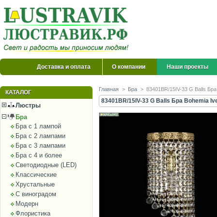
Доставка и оплата
О компании
Наши проекты
Главная
>
Бра
>
83401BR/15IV-33 G Balls Бра 
КАТАЛОГ
83401BR/15IV-33 G Balls Бра Bohemia Ive
Люстры
Бра
Бра с 1 лампой
Бра с 2 лампами
Бра с 3 лампами
Бра с 4 и более
Светодиодные (LED)
Классические
Хрустальные
С виноградом
Модерн
Флористика