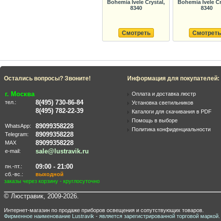
Bohemia Ivele Crystal,
Bohemia Ivele Cr
8340
8340
Смотреть
Смотреть
Остались вопросы? Звоните!
Информация для покупателей:
г. Москва
Оплата и доставка люстр
8(495) 730-86-84
тел.:
Установка светильников
8(495) 782-22-39
Каталоги для скачивания в PDF
Помощь в выборе
89099358228
WhatsApp:
Политика конфиденциальности
89099358228
Telegram:
89099358228
MAX
sale@lustravik.ru
e-mail:
09:00 - 21:00
пн.-пт.:
сб.-вс.:
выходной
заказы через корзину - круглосуточно
© Люстравик, 2009-2026.
Интернет-магазин по продаже приборов освещения и сопутствующих товаров.
Фирменное наименование Lustravik - является зарегистрированной торговой маркой.