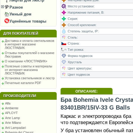
Лифты для люстр
Материал арматуры:
Место установки:
Разное
Напряжение питания, В:
Умный дом
Серия:
Уценённые товары
Способ крепления:
Степень защиты, IP:
ДЛЯ ПОКУПАТЕЛЕЙ
Стиль:
Доставка и оплата светильников
Страна:
в интернет магазине
ЛЮСТРАВИК
Тип рожка:
Отзывы покупателей о магазине
Форма подвесок
Люстравик
О компании «ЛЮСТРАВИК»
Хрусталь
Полезные советы и материалы
Цвет арматуры:
от интернет-магазина
ЛЮСТРАВИК
Цвет подвесок
Установка светильников и люстр
Печатные каталоги PDF
ОПИСАНИЕ:
ПРОИЗВОДИТЕЛИ
Бра Bohemia Ivele Crysta
Alfa
83401BR/15IV-33 G Balls
Ambiente
APLOYT
Каркас и электропроводка бра
Arte Lamp
что подтверждается Европейс
Arte Milano
Arti Lampadari
У бра установлен обычный патр
Bohemia Art Classic