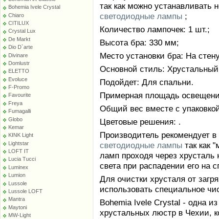
так как можно устанавливать 
Bohemia Ivele Crystal
светодиодные лампы
;
Chiaro
CITILUX
Количество лампочек: 1 шт.;
Crystal Lux
De Markt
Высота бра: 330 мм;
Dio D`arte
Место установки бра: На стену
Divinare
Domlustr
Основной стиль: Хрустальный
ELETTO
Evoluce
Подойдет: Для спальни.
F-Promo
Примерная площадь освещения 
Favourite
Freya
Общий вес вместе с упаковкой:
Fumagalli
Globo
Цветовые решения: .
Kemar
Производитель рекомендует в
KINK Light
Lightstar
светодиодные лампы
так как 
LOFT IT
ламп проходя через хрусталь 
Lucia Tucci
света при распадении его на с
Luminex
Lumion
Для очистки хрусталя от заг
Lussole
использовать специальное чи
Lussole LOFT
Mantra
Bohemia Ivele Crystal - одна 
Maytoni
хрустальных люстр в Чехии, к
MW-Light