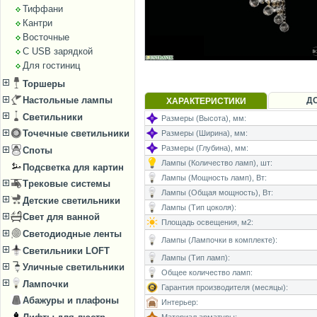
Тиффани
Кантри
Восточные
С USB зарядкой
Для гостиниц
Торшеры
Настольные лампы
Д
ХАРАКТЕРИСТИКИ
Светильники
Размеры (Высота), мм:
Точечные светильники
Размеры (Ширина), мм:
Размеры (Глубина), мм:
Споты
Лампы (Количество ламп), шт:
Подсветка для картин
Лампы (Мощность ламп), Вт:
Трековые системы
Лампы (Общая мощность), Вт:
Детские светильники
Лампы (Тип цоколя):
Свет для ванной
Площадь освещения, м2:
Светодиодные ленты
Лампы (Лампочки в комплекте):
Светильники LOFT
Лампы (Тип ламп):
Уличные светильники
Общее количество ламп:
Лампочки
Гарантия производителя (месяцы):
Абажуры и плафоны
Интерьер: