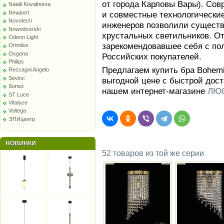
от города Карловы Вары). Сов
Natali Kovaltseva
Newport
и совместные технологически
Novotech
инженеров позволили сущест
Nowodvorski
хрустальных светильников. От
Odeon Light
зарекомендовавшее себя с по
Omnilux
Osgona
Российских покупателей.
Philips
Предлагаем купить бра Bohemia
Reccagni Angelo
Sevinc
выгодной цене с быстрой дост
Sonex
нашем интернет-магазине
ЛЮС
ST Luce
Vitaluce
Voltega
ЭПИцентр
НОВИНКИ
52 товаров из той же серии