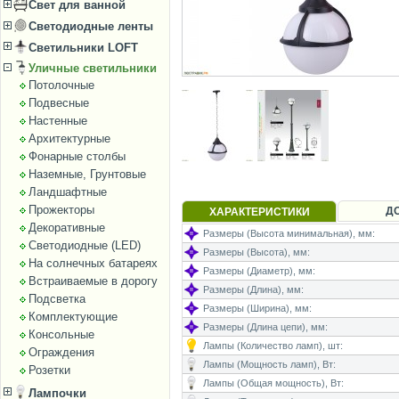
Свет для ванной
Светодиодные ленты
Светильники LOFT
Уличные светильники
Потолочные
Подвесные
Настенные
Архитектурные
Фонарные столбы
Наземные, Грунтовые
Ландшафтные
Прожекторы
Д
ХАРАКТЕРИСТИКИ
Декоративные
Размеры (Высота минимальная), мм:
Светодиодные (LED)
Размеры (Высота), мм:
На солнечных батареях
Размеры (Диаметр), мм:
Встраиваемые в дорогу
Размеры (Длина), мм:
Подсветка
Размеры (Ширина), мм:
Комплектующие
Размеры (Длина цепи), мм:
Консольные
Лампы (Количество ламп), шт:
Ограждения
Лампы (Мощность ламп), Вт:
Розетки
Лампы (Общая мощность), Вт:
Лампочки