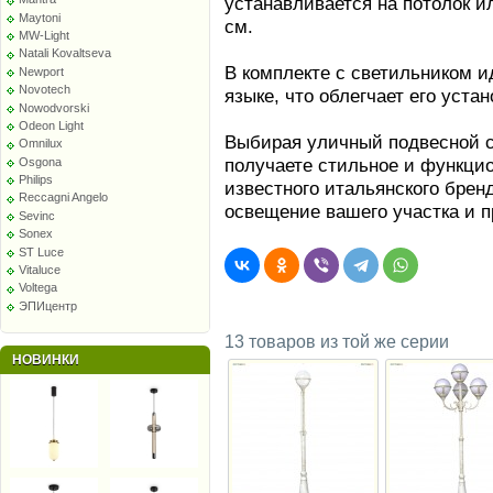
устанавливается на потолок и
Maytoni
см.
MW-Light
Natali Kovaltseva
В комплекте с светильником и
Newport
Novotech
языке, что облегчает его уста
Nowodvorski
Odeon Light
Выбирая уличный подвесной с
Omnilux
получаете стильное и функци
Osgona
Philips
известного итальянского брен
Reccagni Angelo
освещение вашего участка и п
Sevinc
Sonex
ST Luce
Vitaluce
Voltega
ЭПИцентр
13 товаров из той же серии
НОВИНКИ