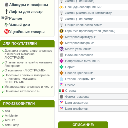
Лампы (Тип цоколя):
Абажуры и плафоны
Площадь освещения, м2:
Лифты для люстр
Лампы (Лампочки в комплекте):
Разное
Лампы (Тип ламп):
Умный дом
Общее количество ламп:
Гарантия производителя (месяцы):
Уценённые товары
Материал арматуры:
Материал плафона:
ДЛЯ ПОКУПАТЕЛЕЙ
Место установки:
Доставка и оплата светильников
в интернет магазине
Наличие плафонов
ЛЮСТРАВИК
Напряжение питания, В:
Отзывы покупателей о магазине
Люстравик
Серия:
О компании «ЛЮСТРАВИК»
Способ крепления:
Полезные советы и материалы
от интернет-магазина
Степень защиты, IP:
ЛЮСТРАВИК
Стиль:
Установка светильников и люстр
Страна:
Печатные каталоги PDF
Форма плафона:
Цвет арматуры:
ПРОИЗВОДИТЕЛИ
Цвет плафонов:
Alfa
Ambiente
APLOYT
ОПИСАНИЕ:
Arte Lamp