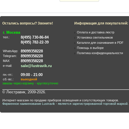
Остались вопросы? Звоните!
Информация для покупателей:
г. Москва
Оплата и доставка люстр
8(495) 730-86-84
тел.:
Установка светильников
8(495) 782-22-39
Каталоги для скачивания в PDF
Помощь в выборе
89099358228
WhatsApp:
Политика конфиденциальности
89099358228
Telegram:
89099358228
MAX
sale@lustravik.ru
e-mail:
09:00 - 21:00
пн.-пт.:
сб.-вс.:
выходной
заказы через корзину - круглосуточно
© Люстравик, 2009-2026.
Интернет-магазин по продаже приборов освещения и сопутствующих товаров.
Фирменное наименование Lustravik - является зарегистрированной торговой маркой.