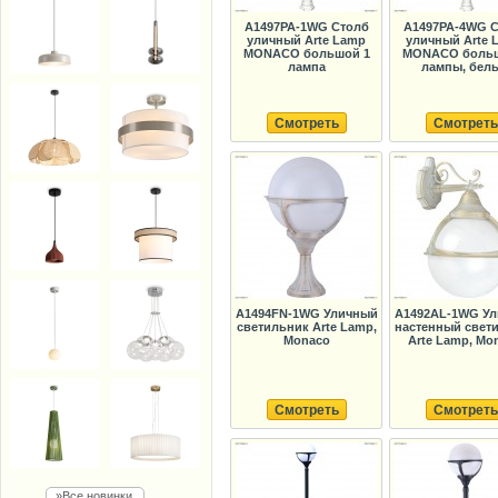
A1497PA-1WG Столб
A1497PA-4WG 
уличный Arte Lamp
уличный Arte 
MONACO большой 1
MONACO больш
лампа
лампы, бел
Смотреть
Смотреть
A1494FN-1WG Уличный
A1492AL-1WG У
светильник Arte Lamp,
настенный свет
Monaco
Arte Lamp, Mo
Смотреть
Смотреть
»Все новинки