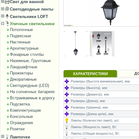
Свет для ванной
Светодиодные ленты
Светильники LOFT
Уличные светильники
Потолочные
Подвесные
Настенные
Архитектурные
Фонарные столбы
Наземные, Грунтовые
Ландшафтные
Прожекторы
Д
ХАРАКТЕРИСТИКИ
Декоративные
Размеры (Высота минимальная), мм:
Светодиодные (LED)
Размеры (Высота), мм:
На солнечных батареях
Размеры (Диаметр), мм:
Встраиваемые в дорогу
Размеры (Длина), мм:
Подсветка
Размеры (Ширина), мм:
Комплектующие
Размеры (Длина цепи), мм:
Консольные
Лампы (Количество ламп), шт:
Ограждения
Лампы (Мощность ламп), Вт:
Розетки
Лампы (Общая мощность), Вт:
Лампочки