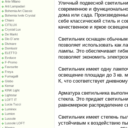
Arte Milano
Уличный подвесной светильник
Arti Lampadari
современное и функционально
Bohemia Art Classic
дома или сада. Произведенный
Bohemia Ivele Crystal
себе классический стиль и со
Chiaro
CITILUX
качественное и яркое освещен
Crystal Lux
De Markt
Светильник оснащен обычным 
Dio D`arte
Divinare
позволяет использовать как л
Domlustr
лампы. Это обеспечивает гибк
ELETTO
позволяет экономить электроэ
Evoluce
F-Promo
Favourite
Светильник имеет одну лампоч
Freya
освещение площади до 3 кв. м
Fumagalli
К, что соответствует дневному
Globo
Kemar
KINK Light
Арматура светильника выполне
Lightstar
стекла. Это придает светильн
LOFT IT
равномерное распределение с
Lucia Tucci
Luminex
Lumion
Светильник имеет степень пыл
Lussole
устойчивым к воздействию пы
Lussole LOFT
Mantra