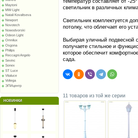
температур составляет от -25°
Maytoni
светильник в различных клим
MW-Light
Natali Kovaltseva
Светильник комплектуется доп
Newport
Novotech
потолку, что облегчает его уст
Nowodvorski
Odeon Light
Выбирая уличный подвесной с
Omnilux
получаете стильное и функци
Osgona
Philips
которое обеспечит комфортно
Reccagni Angelo
сада.
Sevinc
Sonex
ST Luce
Vitaluce
Voltega
ЭПИцентр
11 товаров из той же серии
НОВИНКИ