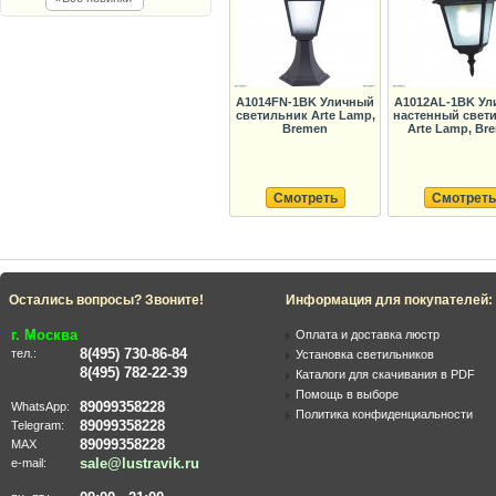
A1014FN-1BK Уличный
A1012AL-1BK У
светильник Arte Lamp,
настенный свет
Bremen
Arte Lamp, Br
Смотреть
Смотреть
Остались вопросы? Звоните!
Информация для покупателей:
г. Москва
Оплата и доставка люстр
8(495) 730-86-84
тел.:
Установка светильников
8(495) 782-22-39
Каталоги для скачивания в PDF
Помощь в выборе
89099358228
WhatsApp:
Политика конфиденциальности
89099358228
Telegram:
89099358228
MAX
sale@lustravik.ru
e-mail: