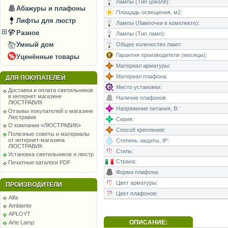
Лампы (Тип цоколя):
Абажуры и плафоны
Площадь освещения, м2:
Лифты для люстр
Лампы (Лампочки в комплекте):
Разное
Лампы (Тип ламп):
Умный дом
Общее количество ламп:
Гарантия производителя (месяцы):
Уценённые товары
Материал арматуры:
Материал плафона:
ДЛЯ ПОКУПАТЕЛЕЙ
Место установки:
Доставка и оплата светильников
в интернет магазине
Наличие плафонов
ЛЮСТРАВИК
Напряжение питания, В:
Отзывы покупателей о магазине
Люстравик
Серия:
О компании «ЛЮСТРАВИК»
Способ крепления:
Полезные советы и материалы
от интернет-магазина
Степень защиты, IP:
ЛЮСТРАВИК
Стиль:
Установка светильников и люстр
Страна:
Печатные каталоги PDF
Форма плафона:
Цвет арматуры:
ПРОИЗВОДИТЕЛИ
Цвет плафонов:
Alfa
Ambiente
APLOYT
ОПИСАНИЕ:
Arte Lamp