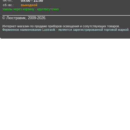
09:00 - 21:00
пн.-пт.:
сб.-вс.:
выходной
заказы через корзину - круглосуточно
© Люстравик, 2009-2026.
Интернет-магазин по продаже приборов освещения и сопутствующих товаров.
Фирменное наименование Lustravik - является зарегистрированной торговой маркой.