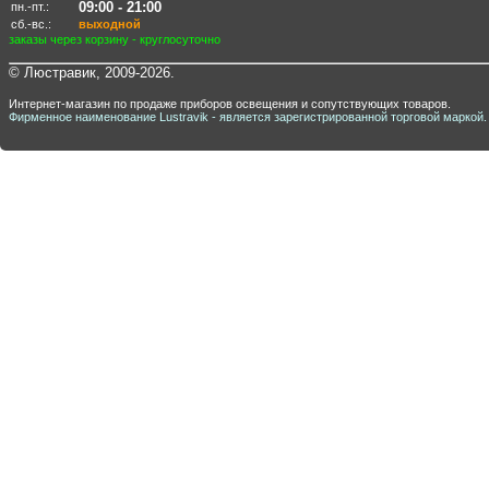
09:00 - 21:00
пн.-пт.:
сб.-вс.:
выходной
заказы через корзину - круглосуточно
© Люстравик, 2009-2026.
Интернет-магазин по продаже приборов освещения и сопутствующих товаров.
Фирменное наименование Lustravik - является зарегистрированной торговой маркой.