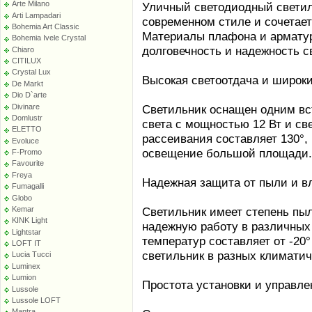
Arte Milano
Уличный светодиодный светил
Arti Lampadari
современном стиле и сочетает
Bohemia Art Classic
Материалы плафона и арматур
Bohemia Ivele Crystal
долговечность и надежность с
Chiaro
CITILUX
Crystal Lux
Высокая светоотдача и широк
De Markt
Dio D`arte
Divinare
Светильник оснащен одним в
Domlustr
света с мощностью 12 Вт и св
ELETTO
рассеивания составляет 130°,
Evoluce
освещение большой площади.
F-Promo
Favourite
Freya
Надежная защита от пыли и в
Fumagalli
Globo
Kemar
Светильник имеет степень пыл
KINK Light
надежную работу в различных
Lightstar
температур составляет от -20°
LOFT IT
светильник в разных климатич
Lucia Tucci
Luminex
Lumion
Простота установки и управле
Lussole
Lussole LOFT
Mantra