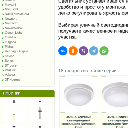
Светильник устанавливается н
Maytoni
удобство и простоту монтажа.
MW-Light
легко регулировать яркость св
Natali Kovaltseva
Newport
Novotech
Выбирая уличный светодиодны
Nowodvorski
получаете качественное и на
Odeon Light
участка.
Omnilux
Osgona
Philips
Reccagni Angelo
Sevinc
Sonex
ST Luce
18 товаров из той же серии
Vitaluce
Voltega
ЭПИцентр
НОВИНКИ
358014 Уличный
358016 Улич
светодиодный
светодиодн
светильник Novotech,
светильник Nov
Opal
Opal