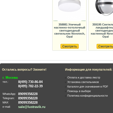
358881 Уличный
359195 Светил
настенно-потолочный
ландшафтн
светодиодный
светодиодн
светильник Novotech,
настенный Novo
Opal
Opal
Смотреть
Смотреть
Остались вопросы? Звоните!
Информация для покупателей:
г. Москва
Оплата и доставка люстр
8(495) 730-86-84
тел.:
Установка светильников
8(495) 782-22-39
Каталоги для скачивания в PDF
Помощь в выборе
89099358228
WhatsApp:
Политика конфиденциальности
89099358228
Telegram:
89099358228
MAX
sale@lustravik.ru
e-mail: