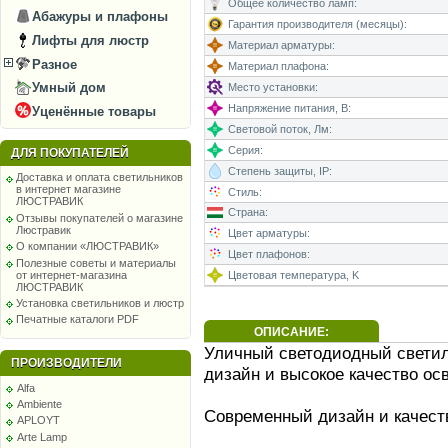
Общее количество ламп:
Абажуры и плафоны
Гарантия производителя (месяцы):
Лифты для люстр
Материал арматуры:
Разное
Материал плафона:
Умный дом
Место установки:
Напряжение питания, В:
Уценённые товары
Световой поток, Лм:
Серия:
ДЛЯ ПОКУПАТЕЛЕЙ
Степень защиты, IP:
Доставка и оплата светильников
в интернет магазине
Стиль:
ЛЮСТРАВИК
Страна:
Отзывы покупателей о магазине
Люстравик
Цвет арматуры:
О компании «ЛЮСТРАВИК»
Цвет плафонов:
Полезные советы и материалы
от интернет-магазина
Цветовая температура, K
ЛЮСТРАВИК
Установка светильников и люстр
Печатные каталоги PDF
ОПИСАНИЕ:
Уличный светодиодный светил
ПРОИЗВОДИТЕЛИ
дизайн и высокое качество о
Alfa
Ambiente
Современный дизайн и качес
APLOYT
Arte Lamp