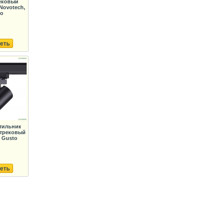
ековый
Novotech,
to
еть
тильник
 трековый
 Gusto
еть