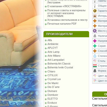
Лампы 
Люстравик
Общее 
О компании «ЛЮСТРАВИК»
Полезные советы и материалы
Гаранти
от интернет-магазина
Интерь
ЛЮСТРАВИК
Установка светильников и люстр
Матери
Печатные каталоги PDF
Матери
Место у
ПРОИЗВОДИТЕЛИ
Наличи
Alfa
Напряже
Ambiente
Серия:
APLOYT
Способ
Arte Lamp
Arte Milano
Степень
Arti Lampadari
Стиль:
Bohemia Art Classic
Страна
Bohemia Ivele Crystal
Форма 
Chiaro
CITILUX
Цвет а
Crystal Lux
Цвет п
De Markt
Dio D`arte
Divinare
О
Domlustr
Светильни
ELETTO
Evoluce
Светильни
F-Promo