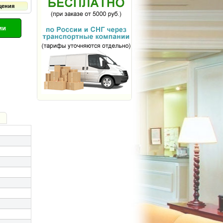
щения
ии