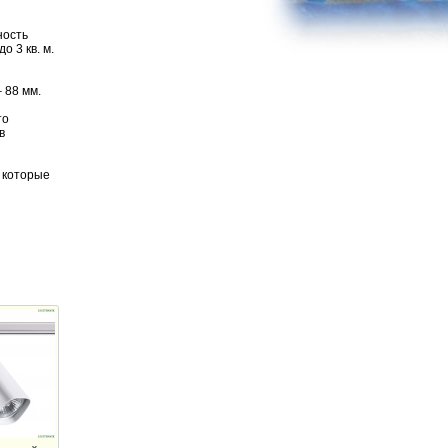
ность
 3 кв. м.
 88 мм.
то
в
 которые