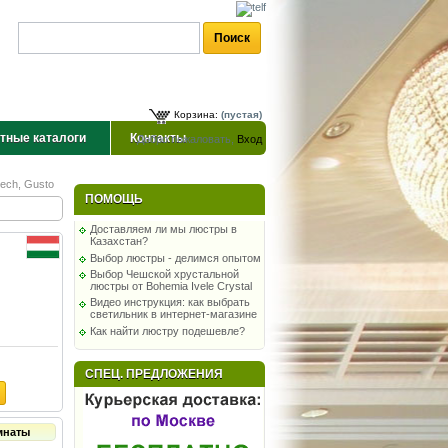
Корзина:
(пустая)
тные каталоги
Контакты
Добро пожаловать,
Вход
ech, Gusto
ПОМОЩЬ
Доставляем ли мы люстры в
Казахстан?
Выбор люстры - делимся опытом
Выбор Чешской хрустальной
люстры от Bohemia Ivele Crystal
Видео инструкция: как выбрать
светильник в интернет-магазине
Как найти люстру подешевле?
СПЕЦ. ПРЕДЛОЖЕНИЯ
мнаты