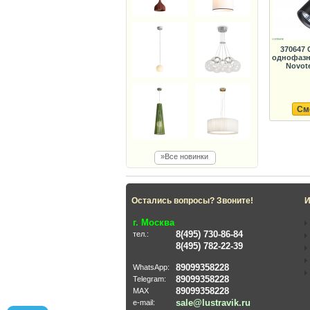
370647
однофазн
Novot
См
»Все новинки
Остались вопросы? Звоните!
И
г. Москва
8(495) 730-86-84
тел.:
8(495) 782-22-39
89099358228
WhatsApp:
89099358228
Telegram:
89099358228
MAX
sale@lustravik.ru
e-mail: