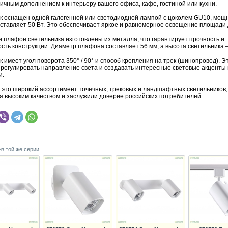
ичным дополнением к интерьеру вашего офиса, кафе, гостиной или кухни.
к оснащен одной галогенной или светодиодной лампой с цоколем GU10, мощ
ставляет 50 Вт. Это обеспечивает яркое и равномерное освещение площади до
и плафон светильника изготовлены из металла, что гарантирует прочность и
сть конструкции. Диаметр плафона составляет 56 мм, а высота светильника –
 имеет угол поворота 350° / 90° и способ крепления на трек (шинопровод). Э
 регулировать направление света и создавать интересные световые акценты 
и.
– это широкий ассортимент точечных, трековых и ландшафтных светильников,
я высоким качеством и заслужили доверие российских потребителей.
из той же серии