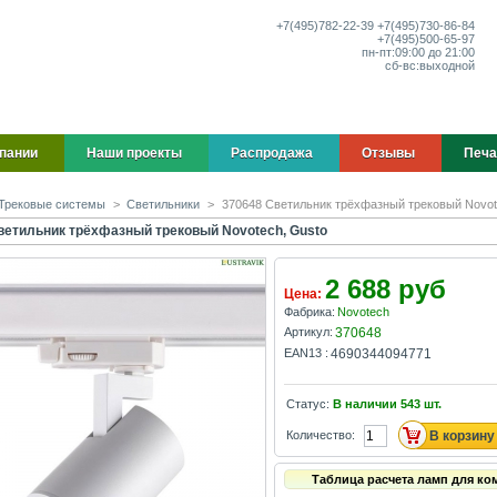
+7(495)
782-22-39
+7(495)
730-86-84
+7(495)
500-65-97
пн-пт:
09:00 до 21:00
сб-вс:
выходной
пании
Наши проекты
Распродажа
Отзывы
Печа
Трековые системы
>
Светильники
>
370648 Светильник трёхфазный трековый Novot
ветильник трёхфазный трековый Novotech, Gusto
2 688 руб
Цена:
Фабрика:
Novotech
Артикул:
370648
EAN13 :
4690344094771
Статус:
В наличии
543
шт.
Количество:
Таблица расчета ламп для ко