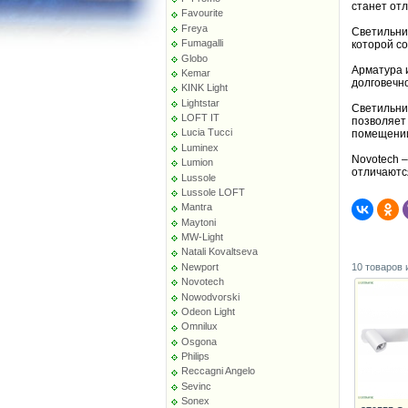
станет отл
Favourite
Freya
Светильни
Fumagalli
которой со
Globo
Арматура 
Kemar
долговечно
KINK Light
Lightstar
Светильник
LOFT IT
позволяет
Lucia Tucci
помещени
Luminex
Novotech 
Lumion
отличаютс
Lussole
Lussole LOFT
Mantra
Maytoni
MW-Light
Natali Kovaltseva
10 товаров 
Newport
Novotech
Nowodvorski
Odeon Light
Omnilux
Osgona
Philips
Reccagni Angelo
Sevinc
Sonex