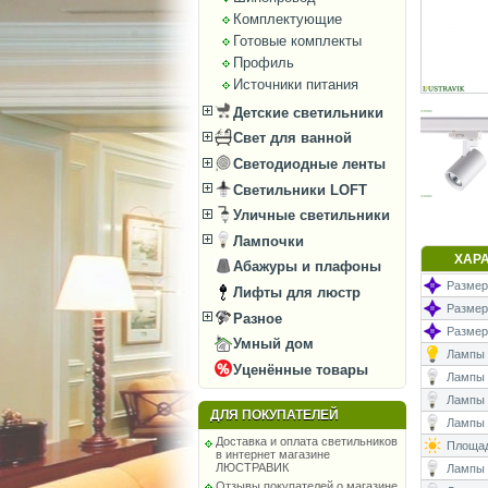
Комплектующие
Готовые комплекты
Профиль
Источники питания
Детские светильники
Свет для ванной
Светодиодные ленты
Светильники LOFT
Уличные светильники
Лампочки
ХАР
Абажуры и плафоны
Размеры
Лифты для люстр
Размер
Разное
Размеры
Умный дом
Лампы (
Уценённые товары
Лампы (
Лампы 
ДЛЯ ПОКУПАТЕЛЕЙ
Лампы (
Доставка и оплата светильников
Площад
в интернет магазине
ЛЮСТРАВИК
Лампы (
Отзывы покупателей о магазине