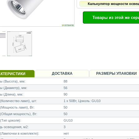
Калькулятор мощности осве
Товары из этой же сер
ДОСТАВКА
РАЗМЕРЫ УПАКОВКИ
АКТЕРИСТИКИ
 (Высота), мм:
88
ы (Диаметр), мм:
56
 (Длина), мм:
90
Количество ламп), шт:
1 x 50Вт, Цоколь: GU10
Мощность ламп), Вт:
50
(Общая мощность), Вт:
50
Тип цоколя):
GU10
ь освещения, м2:
3
Лампочки в комплекте):
нет