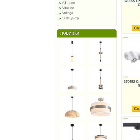
370555 С
ST Luce
G
Vitaluce
Voltega
ЭПИцентр
См
НОВИНКИ
370652 С
G
См