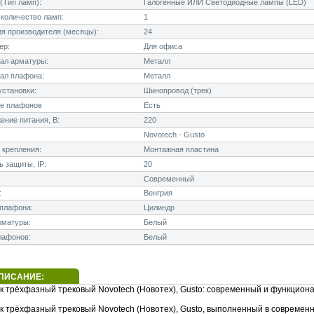
(Тип ламп):
Галогенные ИЛИ Светодиодные лампы (LED)
количество ламп:
1
я производителя (месяцы):
24
ер:
Для офиса
ал арматуры:
Металл
ал плафона:
Металл
становки:
Шинопровод (трек)
е плафонов
Есть
ние питания, В:
220
Novotech - Gusto
 крепления:
Монтажная пластина
 защиты, IP:
20
Современный
:
Венгрия
плафона:
Цилиндр
рматуры:
Белый
лафонов:
Белый
ПИСАНИЕ:
к трёхфазный трековый Novotech (Новотех), Gusto: современный и функцион
к трёхфазный трековый Novotech (Новотех), Gusto, выполненный в современн