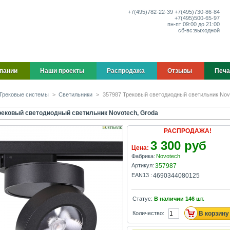
+7(495)
782-22-39
+7(495)
730-86-84
+7(495)
500-65-97
пн-пт:
09:00 до 21:00
сб-вс:
выходной
пании
Наши проекты
Распродажа
Отзывы
Печа
Трековые системы
>
Светильники
>
357987 Трековый светодиодный светильник Nov
рековый светодиодный светильник Novotech, Groda
РАСПРОДАЖА!
3 300 руб
Цена:
Фабрика:
Novotech
Артикул:
357987
EAN13 :
4690344080125
Статус:
В наличии
146
шт.
Количество: