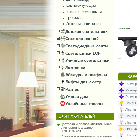
Комплектующие
Готовые комплекты
Профиль
Источники питания
Детские светильники
Свет для ванной
Светодиодные ленты
Светильники LOFT
Уличные светильники
Лампочки
Абажуры и плафоны
ХАР
Лифты для люстр
Размеры
Разное
Размеры
Умный дом
Размер
Лампы (
Уценённые товары
Лампы (
Лампы 
ДЛЯ ПОКУПАТЕЛЕЙ
Лампы (
Доставка и оплата светильников
в интернет магазине
Площад
ЛЮСТРАВИК
Лампы (
Отзывы покупателей о магазине