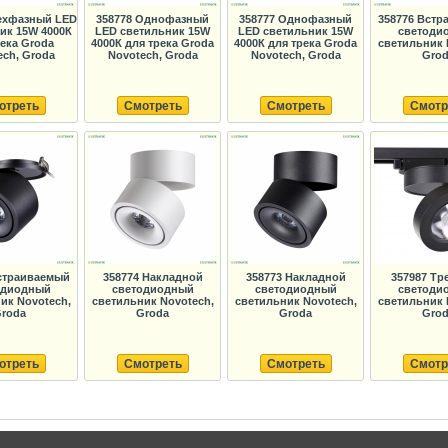
ехфазный LED
358778 Однофазный
358777 Однофазный
358776 Вст
ик 15W 4000К
LED светильник 15W
LED светильник 15W
светоди
река Groda
4000К для трека Groda
4000К для трека Groda
светильник 
ech, Groda
Novotech, Groda
Novotech, Groda
Gro
отреть
Смотреть
Смотреть
Смотр
страиваемый
358774 Накладной
358773 Накладной
357987 Тр
одиодный
светодиодный
светодиодный
светоди
ик Novotech,
светильник Novotech,
светильник Novotech,
светильник 
roda
Groda
Groda
Gro
отреть
Смотреть
Смотреть
Смотр