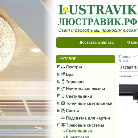
Доставка и оплата
О ком
Главная
>
КАТАЛОГ
Groda
Люстры
357987 Т
Бра
Торшеры
Настольные лампы
Светильники
Точечные светильники
Споты
Подсветка для картин
Трековые системы
Светильники
Шинопровод