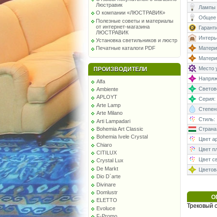
Люстравик
Лампы 
О компании «ЛЮСТРАВИК»
Общее 
Полезные советы и материалы
от интернет-магазина
Гаранти
ЛЮСТРАВИК
Интерь
Установка светильников и люстр
Матери
Печатные каталоги PDF
Матери
Место у
ПРОИЗВОДИТЕЛИ
Напряже
Alfa
Светово
Ambiente
APLOYT
Серия:
Arte Lamp
Степень
Arte Milano
Стиль:
Arti Lampadari
Bohemia Art Classic
Страна
Bohemia Ivele Crystal
Цвет а
Chiaro
Цвет п
CITILUX
Цвет св
Crystal Lux
De Markt
Цветова
Dio D`arte
Divinare
Domlustr
О
ELETTO
Трековый 
Evoluce
F-Promo