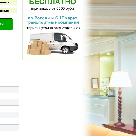
мнаты
щения
ии