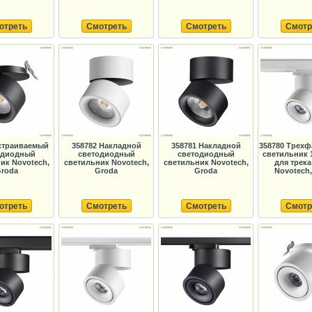
отреть
Смотреть
Смотреть
Смотр
страиваемый
358782 Накладной
358781 Накладной
358780 Трех
одиодный
светодиодный
светодиодный
светильник 
ик Novotech,
светильник Novotech,
светильник Novotech,
для трека
roda
Groda
Groda
Novotech,
отреть
Смотреть
Смотреть
Смотр