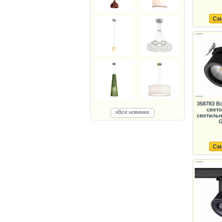
См
358783 В
свет
»Все новинки
светильн
G
См