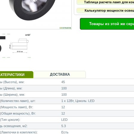
Таблица расчета ламп для ко
Калькулятор мощности осве
Товары из этой же сер
ДОСТАВКА
АКТЕРИСТИКИ
 (Высота), мм:
45
 (Длина), мм:
100
ы (Ширина), мм:
100
Количество ламп), шт:
1 x 12Вт, Цоколь: LED
Мощность ламп), Вт:
12
(Общая мощность), Вт:
12
Тип цоколя):
LED
ь освещения, м2:
5.3
Лампочки в комплекте):
Есть