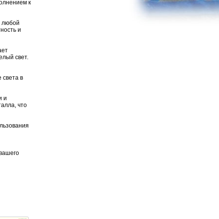
полнением к
в любой
ность и
ает
елый свет.
 света в
и и
алла, что
ользования
 вашего