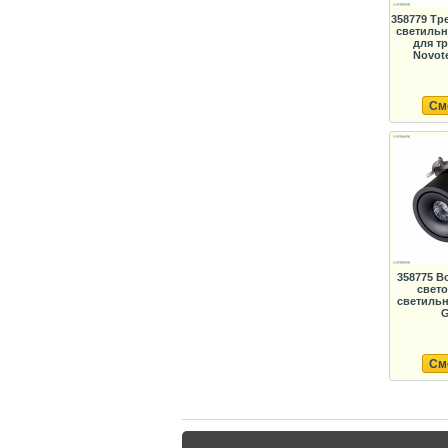
358779 Тр
светильн
для т
Novot
См
358775 В
свет
светильн
G
См