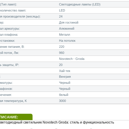
(Тип ламп):
Светодиодные лампы (LED)
количество ламп:
LED
я производителя (месяцы):
24
ер:
Для гостиной
ал арматуры:
Алюминий
ал плафона:
Металл
становки:
На потолок
ние питания, В:
220
й поток, Лм:
960
Novotech - Groda
 защиты, IP:
20
Хай-тек
:
Венгрия
рматуры:
Черный
лафонов:
Черный
ечения:
белый
я температура, K
3000
ПИСАНИЕ:
светодиодный светильник Novotech Groda: стиль и функциональность