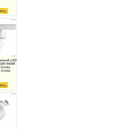
еть
фазный LED
15W 4000К
 Groda
 Groda
еть