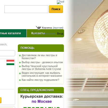
Корзина:
(пустая)
тные каталоги
Контакты
Добро пожаловать,
Вход
otech,
ПОМОЩЬ
Доставляем ли мы люстры в
Казахстан?
Выбор люстры - делимся опытом
Выбор Чешской хрустальной
люстры от Bohemia Ivele Crystal
Видео инструкция: как выбрать
светильник в интернет-магазине
Как найти люстру подешевле?
СПЕЦ. ПРЕДЛОЖЕНИЯ