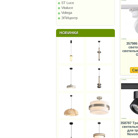
ST Luce
Vitaluce
Voltega
ЭПИцентр
НОВИНКИ
357986
свет
светильн
G
См
358787 Тр
светильн
для т
Novot