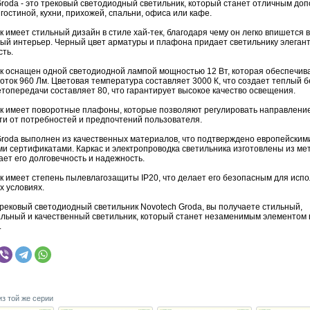
Groda - это трековый светодиодный светильник, который станет отличным до
гостиной, кухни, прихожей, спальни, офиса или кафе.
 имеет стильный дизайн в стиле хай-тек, благодаря чему он легко впишется 
ый интерьер. Черный цвет арматуры и плафона придает светильнику элегант
сть.
к оснащен одной светодиодной лампой мощностью 12 Вт, которая обеспечив
оток 960 Лм. Цветовая температура составляет 3000 К, что создает теплый б
топередачи составляет 80, что гарантирует высокое качество освещения.
к имеет поворотные плафоны, которые позволяют регулировать направление
ти от потребностей и предпочтений пользователя.
Groda выполнен из качественных материалов, что подтверждено европейским
ми сертификатами. Каркас и электропроводка светильника изготовлены из мет
ет его долговечность и надежность.
к имеет степень пылевлагозащиты IP20, что делает его безопасным для исп
х условиях.
рековый светодиодный светильник Novotech Groda, вы получаете стильный,
льный и качественный светильник, который станет незаменимым элементом
.
из той же серии