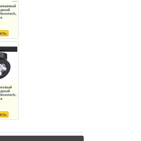
раиваемый
одный
Novotech,
da
еть
ековый
одный
Novotech,
da
еть