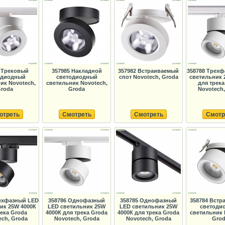
 Трековый
357985 Накладной
357982 Встраиваемый
358788 Трех
одиодный
светодиодный
спот Novotech, Groda
светильник 
ик Novotech,
светильник Novotech,
для трека
roda
Groda
Novotech,
отреть
Смотреть
Смотреть
Смотр
ехфазный LED
358786 Однофазный
358785 Однофазный
358784 Вст
ик 25W 4000К
LED светильник 25W
LED светильник 25W
светоди
река Groda
4000К для трека Groda
4000К для трека Groda
светильник 
ech, Groda
Novotech, Groda
Novotech, Groda
Gro