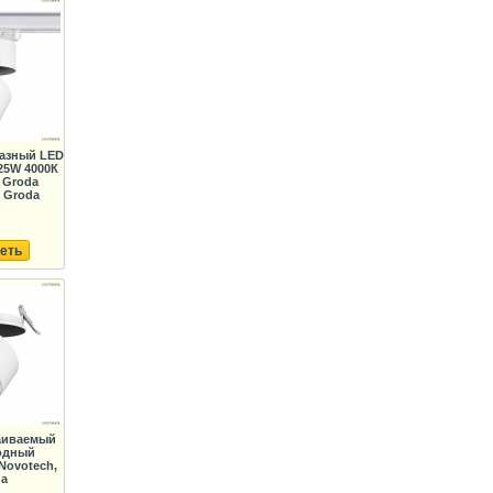
фазный LED
25W 4000К
 Groda
 Groda
еть
раиваемый
одный
Novotech,
da