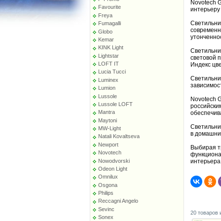
Novotech 
Favourite
интерьеру 
Freya
Светильник
Fumagalli
современн
Globo
утонченно
Kemar
KINK Light
Светильни
Lightstar
световой п
LOFT IT
Индекс цве
Lucia Tucci
Светильни
Luminex
зависимос
Lumion
Lussole
Novotech 
Lussole LOFT
российски
Mantra
обеспечива
Maytoni
Светильни
MW-Light
в домашни
Natali Kovaltseva
Newport
Выбирая т
Novotech
функциона
Nowodvorski
интерьера
Odeon Light
Omnilux
Osgona
Philips
Reccagni Angelo
Sevinc
20 товаров 
Sonex