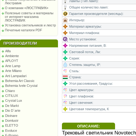
Лампы (Тип ламп):
Люстравик
Общее количество ламп:
О компании «ЛЮСТРАВИК»
Полезные советы и материалы
Гарантия производителя (месяцы):
от интернет-магазина
Интерьер:
ЛЮСТРАВИК
Установка светильников и люстр
Материал арматуры:
Печатные каталоги PDF
Материал плафона:
Место установки:
ПРОИЗВОДИТЕЛИ
Напряжение питания, В:
Alfa
Световой поток, Лм:
Ambiente
Серия:
APLOYT
Степень защиты, IP:
Arte Lamp
Arte Milano
Стиль:
Arti Lampadari
Страна:
Bohemia Art Classic
Угол рассеивания, Градусы:
Bohemia Ivele Crystal
Цвет арматуры:
Chiaro
CITILUX
Цвет плафонов:
Crystal Lux
Цвет свечения:
De Markt
Цветовая температура, K
Dio D`arte
Divinare
Domlustr
ELETTO
ОПИСАНИЕ:
Evoluce
Трековый светильник Novotech 
F-Promo