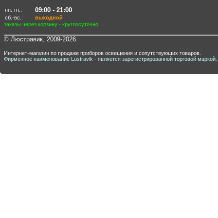
09:00 - 21:00
пн.-пт.:
сб.-вс.:
выходной
заказы через корзину - круглосуточно
© Люстравик, 2009-2026.
Интернет-магазин по продаже приборов освещения и сопутствующих товаров.
Фирменное наименование Lustravik - является зарегистрированной торговой маркой.