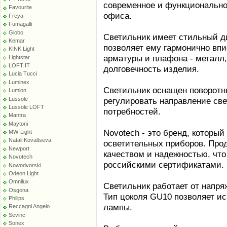
современное и функционально
Favourite
офиса.
Freya
Fumagalli
Globo
Светильник имеет стильный ди
Kemar
позволяет ему гармонично вп
KINK Light
арматуры и плафона - металл,
Lightstar
LOFT IT
долговечность изделия.
Lucia Tucci
Luminex
Светильник оснащен поворотн
Lumion
Lussole
регулировать направление све
Lussole LOFT
потребностей.
Mantra
Maytoni
Novotech - это бренд, который
MW-Light
Natali Kovaltseva
осветительных приборов. Про
Newport
качеством и надежностью, чт
Novotech
российскими сертификатами.
Nowodvorski
Odeon Light
Omnilux
Светильник работает от напря
Osgona
Тип цоколя GU10 позволяет ис
Philips
лампы.
Reccagni Angelo
Sevinc
Sonex