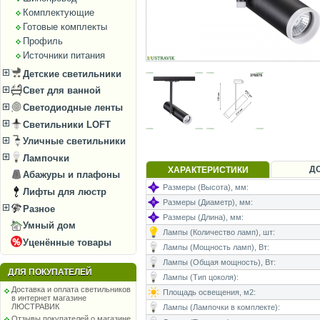
Комплектующие
Готовые комплекты
Профиль
Источники питания
Детские светильники
Свет для ванной
Светодиодные ленты
Светильники LOFT
Уличные светильники
Лампочки
Д
ХАРАКТЕРИСТИКИ
Абажуры и плафоны
Размеры (Высота), мм:
Лифты для люстр
Размеры (Диаметр), мм:
Разное
Размеры (Длина), мм:
Умный дом
Лампы (Количество ламп), шт:
Уценённые товары
Лампы (Мощность ламп), Вт:
Лампы (Общая мощность), Вт:
ДЛЯ ПОКУПАТЕЛЕЙ
Лампы (Тип цоколя):
Доставка и оплата светильников
Площадь освещения, м2:
в интернет магазине
ЛЮСТРАВИК
Лампы (Лампочки в комплекте):
Отзывы покупателей о магазине