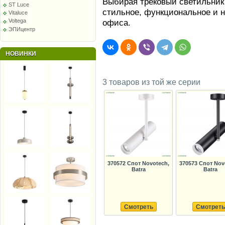
Выбирая трековый светильник 
ST Luce
стильное, функциональное и 
Vitaluce
офиса.
Voltega
ЭПИцентр
НОВИНКИ
3 товаров из той же серии
370572 Спот Novotech,
370573 Спот Nov
Batra
Batra
Смотреть
Смотреть