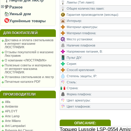
Лифты для люстр
Лампы (Тип ламп):
Разное
Общее количество ламп:
Умный дом
Гарантия производителя (месяцы):
Уценённые товары
Интерьер:
Материал арматуры:
ДЛЯ ПОКУПАТЕЛЕЙ
Материал плафона:
Место установки:
Доставка и оплата светильников
в интернет магазине
Наличие плафонов
ЛЮСТРАВИК
Напряжение питания, В:
Отзывы покупателей о магазине
Люстравик
Пульт Д/У:
О компании «ЛЮСТРАВИК»
Серия:
Полезные советы и материалы
от интернет-магазина
Способ крепления:
ЛЮСТРАВИК
Степень защиты, IP:
Установка светильников и люстр
Печатные каталоги PDF
Стиль:
Страна:
ПРОИЗВОДИТЕЛИ
Форма плафона:
Цвет арматуры:
Alfa
Цвет плафонов:
Ambiente
APLOYT
Arte Lamp
Arte Milano
ОПИСАНИЕ:
Arti Lampadari
Торшер Lussole LSP-0554 Amis
Bohemia Art Classic