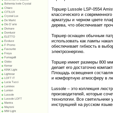
Bohemia Ivele Crystal
Chiaro
Торшер Lussole LSP-0554 Amis
CITILUX
классического и современного
Crystal Lux
арматуры и черном цвете плаф
De Markt
дерева, что обеспечивает про
Dio D`arte
Divinare
Domlustr
Торшер оснащен обычным патр
ELETTO
использовать как лампы накал
Evoluce
F-Promo
обеспечивает гибкость в выбо
Favourite
электроэнергию.
Freya
Fumagalli
Торшер имеет размеры 800 мм 
Globo
Kemar
делает его достаточно компак
KINK Light
Площадь освещения составляет
Lightstar
и комфортную атмосферу в л
LOFT IT
Lucia Tucci
Luminex
Lussole – это коллекция люстр
Lumion
производителей, которые соче
Lussole
технологии. Все светильники
Lussole LOFT
Mantra
инструкцией на русском языке,
Maytoni
MW-Light