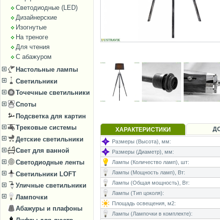
Светодиодные (LED)
Дизайнерские
Изогнутые
На треноге
Для чтения
С абажуром
Настольные лампы
Светильники
Точечные светильники
Споты
Подсветка для картин
Трековые системы
Д
ХАРАКТЕРИСТИКИ
Детские светильники
Размеры (Высота), мм:
Свет для ванной
Размеры (Диаметр), мм:
Светодиодные ленты
Лампы (Количество ламп), шт:
Лампы (Мощность ламп), Вт:
Светильники LOFT
Лампы (Общая мощность), Вт:
Уличные светильники
Лампы (Тип цоколя):
Лампочки
Площадь освещения, м2:
Абажуры и плафоны
Лампы (Лампочки в комплекте):