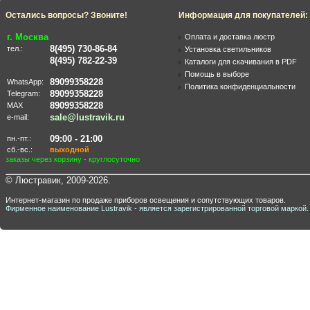
Остались вопросы? Звоните!
Информация для покупателей:
г. Москва
Оплата и доставка люстр
8(495) 730-86-84
тел.:
Установка светильников
8(495) 782-22-39
Каталоги для скачивания в PDF
Помощь в выборе
89099358228
WhatsApp:
Политика конфиденциальности
89099358228
Telegram:
89099358228
MAX
sale@lustravik.ru
e-mail:
09:00 - 21:00
пн.-пт.:
сб.-вс.:
выходной
заказы через корзину - круглосуточно
© Люстравик, 2009-2026.
Интернет-магазин по продаже приборов освещения и сопутствующих товаров.
Фирменное наименование Lustravik - является зарегистрированной торговой маркой.