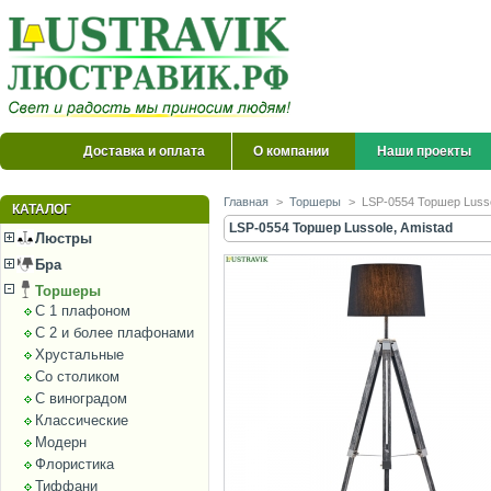
Доставка и оплата
О компании
Наши проекты
Главная
>
Торшеры
>
LSP-0554 Торшер Lusso
КАТАЛОГ
LSP-0554 Торшер Lussole, Amistad
Люстры
Бра
Торшеры
С 1 плафоном
С 2 и более плафонами
Хрустальные
Со столиком
С виноградом
Классические
Модерн
Флористика
Тиффани