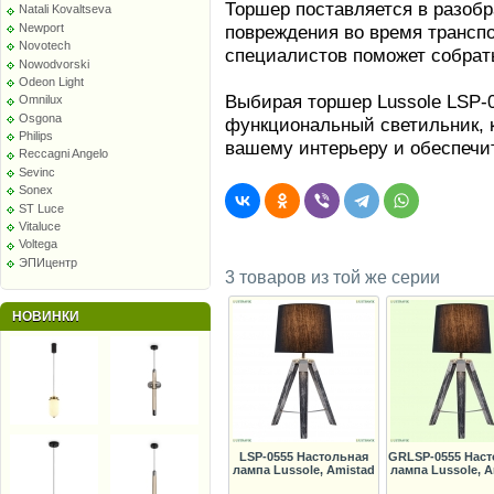
Торшер поставляется в разобр
Natali Kovaltseva
повреждения во время трансп
Newport
Novotech
специалистов поможет собрать
Nowodvorski
Odeon Light
Выбирая торшер Lussole LSP-0
Omnilux
Osgona
функциональный светильник, 
Philips
вашему интерьеру и обеспечи
Reccagni Angelo
Sevinc
Sonex
ST Luce
Vitaluce
Voltega
ЭПИцентр
3 товаров из той же серии
НОВИНКИ
LSP-0555 Настольная
GRLSP-0555 Наст
лампа Lussole, Amistad
лампа Lussole, A