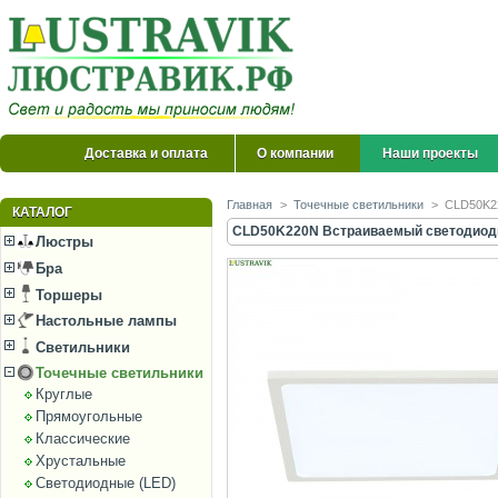
Доставка и оплата
О компании
Наши проекты
Главная
>
Точечные светильники
>
CLD50K22
КАТАЛОГ
CLD50K220N Встраиваемый светодиодн
Люстры
Бра
Торшеры
Настольные лампы
Светильники
Точечные светильники
Круглые
Прямоугольные
Классические
Хрустальные
Светодиодные (LED)