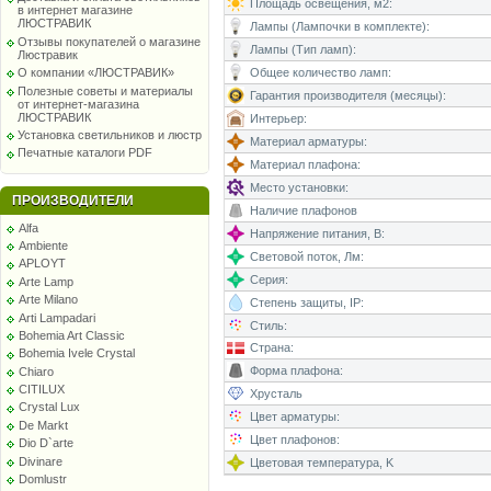
Площадь освещения, м2:
в интернет магазине
ЛЮСТРАВИК
Лампы (Лампочки в комплекте):
Отзывы покупателей о магазине
Лампы (Тип ламп):
Люстравик
Общее количество ламп:
О компании «ЛЮСТРАВИК»
Полезные советы и материалы
Гарантия производителя (месяцы):
от интернет-магазина
ЛЮСТРАВИК
Интерьер:
Установка светильников и люстр
Материал арматуры:
Печатные каталоги PDF
Материал плафона:
Место установки:
ПРОИЗВОДИТЕЛИ
Наличие плафонов
Alfa
Напряжение питания, В:
Ambiente
Световой поток, Лм:
APLOYT
Серия:
Arte Lamp
Arte Milano
Степень защиты, IP:
Arti Lampadari
Стиль:
Bohemia Art Classic
Страна:
Bohemia Ivele Crystal
Форма плафона:
Chiaro
CITILUX
Хрусталь
Crystal Lux
Цвет арматуры:
De Markt
Цвет плафонов:
Dio D`arte
Divinare
Цветовая температура, K
Domlustr