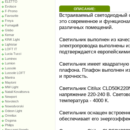
ELETTO
Evoluce
ОПИСАНИЕ:
F-Promo
Встраиваемый светодиодный с
Favourite
это современное и функциона
Freya
Fumagalli
различных помещений.
Globo
Kemar
Светильник выполнен из качес
KINK Light
Lightstar
электропроводка выполнены из
LOFT IT
подтверждается европейскими
Lucia Tucci
Luminex
Светильник имеет квадратную
Lumion
Lussole
плафона. Плафон выполнен из 
Lussole LOFT
и прочность.
Mantra
Maytoni
MW-Light
Светильник Citilux CLD50K220
Natali Kovaltseva
напряжение 220-240 В. Светово
Newport
температура - 4000 К.
Novotech
Nowodvorski
Odeon Light
Светильник оснащен встроенн
Omnilux
обеспечивает его энергоэффек
Osgona
Philips
Reccagni Angelo