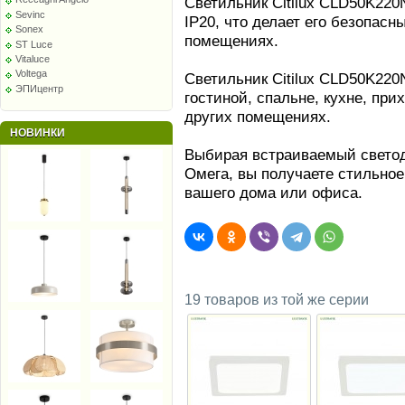
Светильник Citilux CLD50K22
Sevinc
IP20, что делает его безопас
Sonex
помещениях.
ST Luce
Vitaluce
Voltega
Светильник Citilux CLD50K220
ЭПИцентр
гостиной, спальне, кухне, пр
других помещениях.
НОВИНКИ
Выбирая встраиваемый светод
Омега, вы получаете стильно
вашего дома или офиса.
19 товаров из той же серии