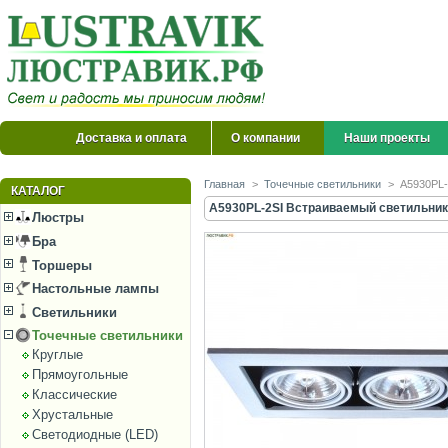
Доставка и оплата
О компании
Наши проекты
Главная
>
Точечные светильники
>
A5930PL-
КАТАЛОГ
A5930PL-2SI Встраиваемый светильник 
Люстры
Бра
Торшеры
Настольные лампы
Светильники
Точечные светильники
Круглые
Прямоугольные
Классические
Хрустальные
Светодиодные (LED)