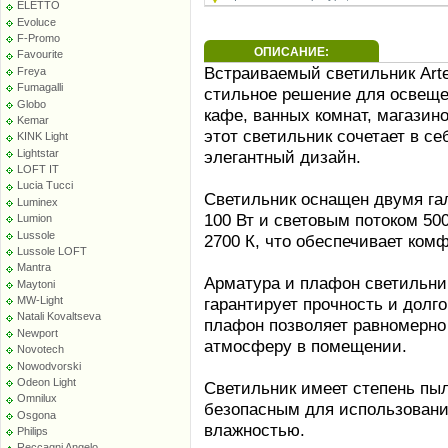
ELETTO
Evoluce
F-Promo
ОПИСАНИЕ:
Favourite
Встраиваемый светильник Arte
Freya
Fumagalli
стильное решение для освеще
Globo
кафе, ванных комнат, магазин
Kemar
этот светильник сочетает в с
KINK Light
Lightstar
элегантный дизайн.
LOFT IT
Lucia Tucci
Светильник оснащен двумя г
Luminex
100 Вт и световым потоком 50
Lumion
Lussole
2700 К, что обеспечивает ком
Lussole LOFT
Mantra
Арматура и плафон светильни
Maytoni
MW-Light
гарантирует прочность и долг
Natali Kovaltseva
плафон позволяет равномерно 
Newport
атмосферу в помещении.
Novotech
Nowodvorski
Odeon Light
Светильник имеет степень пыл
Omnilux
безопасным для использовани
Osgona
влажностью.
Philips
Reccagni Angelo