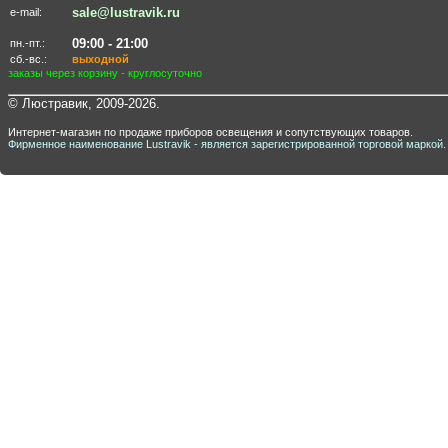
sale@lustravik.ru
e-mail:
09:00 - 21:00
пн.-пт.:
сб.-вс.:
выходной
заказы через корзину - круглосуточно
© Люстравик, 2009-2026.
Интернет-магазин по продаже приборов освещения и сопутствующих товаров.
Фирменное наименование Lustravik - является зарегистрированной торговой маркой.