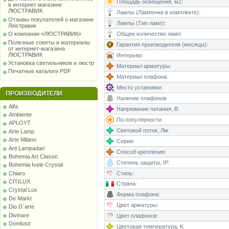
Площадь освещения, м2:
в интернет магазине
ЛЮСТРАВИК
Лампы (Лампочки в комплекте):
Отзывы покупателей о магазине
Лампы (Тип ламп):
Люстравик
Общее количество ламп:
О компании «ЛЮСТРАВИК»
Полезные советы и материалы
Гарантия производителя (месяцы):
от интернет-магазина
ЛЮСТРАВИК
Интерьер:
Установка светильников и люстр
Материал арматуры:
Печатные каталоги PDF
Материал плафона:
Место установки:
ПРОИЗВОДИТЕЛИ
Наличие плафонов
Alfa
Напряжение питания, В:
Ambiente
По популярности
APLOYT
Световой поток, Лм:
Arte Lamp
Arte Milano
Серия:
Arti Lampadari
Способ крепления:
Bohemia Art Classic
Степень защиты, IP:
Bohemia Ivele Crystal
Chiaro
Стиль:
CITILUX
Страна:
Crystal Lux
Форма плафона:
De Markt
Цвет арматуры:
Dio D`arte
Divinare
Цвет плафонов:
Domlustr
Цветовая температура, K