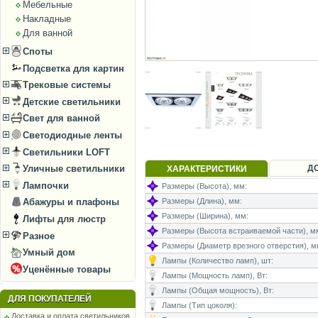
Мебельные
Накладные
Для ванной
Споты
Подсветка для картин
Трековые системы
Детские светильники
Свет для ванной
Светодиодные ленты
Светильники LOFT
Д
Уличные светильники
ХАРАКТЕРИСТИКИ
Лампочки
Размеры (Высота), мм:
Размеры (Длина), мм:
Абажуры и плафоны
Размеры (Ширина), мм:
Лифты для люстр
Размеры (Высота встраиваемой части), м
Разное
Размеры (Диаметр врезного отверстия), м
Умный дом
Лампы (Количество ламп), шт:
Уценённые товары
Лампы (Мощность ламп), Вт:
Лампы (Общая мощность), Вт:
ДЛЯ ПОКУПАТЕЛЕЙ
Лампы (Тип цоколя):
Доставка и оплата светильников