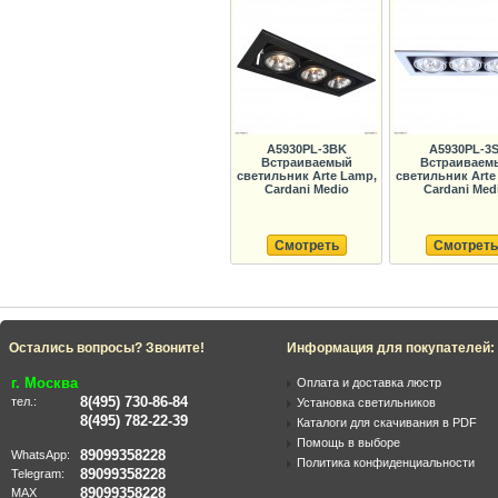
A5930PL-3BK
A5930PL-3S
Встраиваемый
Встраиваем
светильник Arte Lamp,
светильник Arte
Cardani Medio
Cardani Med
Смотреть
Смотреть
Остались вопросы? Звоните!
Информация для покупателей:
г. Москва
Оплата и доставка люстр
8(495) 730-86-84
тел.:
Установка светильников
8(495) 782-22-39
Каталоги для скачивания в PDF
Помощь в выборе
89099358228
WhatsApp:
Политика конфиденциальности
89099358228
Telegram:
89099358228
MAX