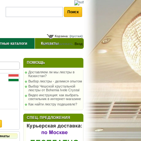
Корзина:
(пустая)
тные каталоги
Контакты
Добро пожаловать,
Вход
ПОМОЩЬ
Доставляем ли мы люстры в
Казахстан?
Выбор люстры - делимся опытом
Выбор Чешской хрустальной
люстры от Bohemia Ivele Crystal
Видео инструкция: как выбрать
светильник в интернет-магазине
Как найти люстру подешевле?
СПЕЦ. ПРЕДЛОЖЕНИЯ
мнаты