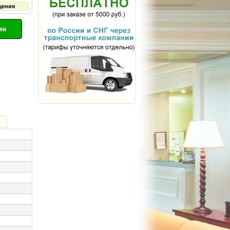
щения
ии