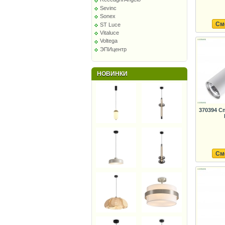
Sevinc
Sonex
См
ST Luce
Vitaluce
Voltega
ЭПИцентр
НОВИНКИ
370394 С
См