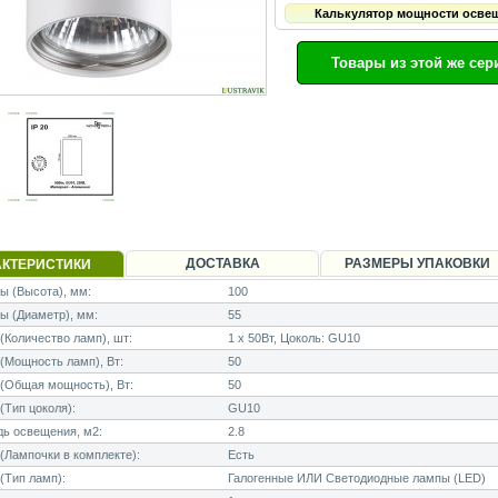
Калькулятор мощности осве
Товары из этой же сер
ДОСТАВКА
РАЗМЕРЫ УПАКОВКИ
АКТЕРИСТИКИ
 (Высота), мм:
100
ы (Диаметр), мм:
55
Количество ламп), шт:
1 x 50Вт, Цоколь: GU10
Мощность ламп), Вт:
50
(Общая мощность), Вт:
50
Тип цоколя):
GU10
ь освещения, м2:
2.8
Лампочки в комплекте):
Есть
(Тип ламп):
Галогенные ИЛИ Светодиодные лампы (LED)