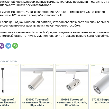
етскую, кабинет, коридор, ванную комнату, торговые помещения, магазин, а т
 гипсокартонных и реечных потолков.
к имеет мощность 50 Вт и напряжение 220-240 В, тип цоколя GU10, степень
ащиты IP20 и класс электробезопасности II.
к оснащен одной галогенной лампой, которая обеспечивает дневной белый св
е светильником осуществляется механическим способом.
отолочный светильник Novotech Pipe, вы получаете качественный и стильный
к, который станет отличным дополнением к интерьеру вашего дома или офиса
з той же серии
 Подвесной
370360 Трековый
370362 Трековый
370393 Вст
ик Novotech,
светильник Novotech,
светильник Novotech,
спот Novote
e White
Pipe White
Pipe White