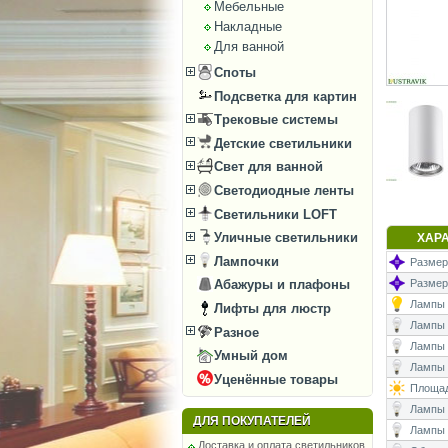
Мебельные
Накладные
Для ванной
Споты
Подсветка для картин
Трековые системы
Детские светильники
Свет для ванной
Светодиодные ленты
Светильники LOFT
Уличные светильники
ХАР
Лампочки
Размеры
Размер
Абажуры и плафоны
Лампы (
Лифты для люстр
Лампы (
Разное
Лампы 
Умный дом
Лампы (
Уценённые товары
Площад
Лампы (
ДЛЯ ПОКУПАТЕЛЕЙ
Лампы 
Доставка и оплата светильников