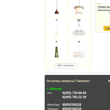
370402 В
светильн
См
»Все новинки
Остались вопросы? Звоните!
И
г. Москва
8(495) 730-86-84
тел.:
8(495) 782-22-39
89099358228
WhatsApp:
89099358228
Telegram: