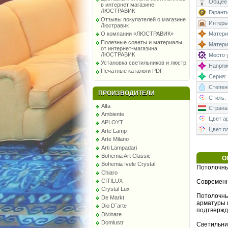
Общее 
в интернет магазине
ЛЮСТРАВИК
Гаранти
Отзывы покупателей о магазине
Интерь
Люстравик
Матери
О компании «ЛЮСТРАВИК»
Полезные советы и материалы
Матери
от интернет-магазина
ЛЮСТРАВИК
Место у
Установка светильников и люстр
Напряже
Печатные каталоги PDF
Серия:
Степень
ПРОИЗВОДИТЕЛИ
Стиль:
Alfa
Страна
Ambiente
Цвет а
APLOYT
Цвет п
Arte Lamp
Arte Milano
Arti Lampadari
Bohemia Art Classic
О
Bohemia Ivele Crystal
Потолочны
Chiaro
CITILUX
Современн
Crystal Lux
Потолочны
De Markt
арматуры 
Dio D`arte
подтвержд
Divinare
Domlustr
Светильни