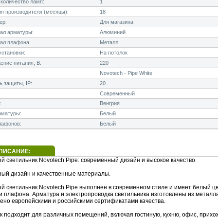
количество ламп:
1
я производителя (месяцы):
18
ер:
Для магазина
ал арматуры:
Алюминий
ал плафона:
Металл
становки:
На потолок
ние питания, В:
220
Novotech - Pipe White
 защиты, IP:
20
Современный
:
Венгрия
рматуры:
Белый
лафонов:
Белый
ПИСАНИЕ:
й светильник Novotech Pipe: современный дизайн и высокое качество.
ый дизайн и качественные материалы.
й светильник Novotech Pipe выполнен в современном стиле и имеет белый ц
и плафона. Арматура и электропроводка светильника изготовлены из металла
ено европейскими и российскими сертификатами качества.
к подходит для различных помещений, включая гостиную, кухню, офис, прихо