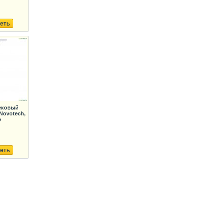
еть
ековый
Novotech,
e
еть