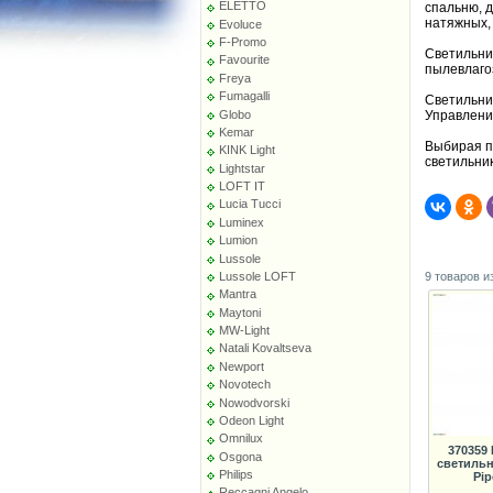
ELETTO
спальню, д
натяжных,
Evoluce
F-Promo
Светильни
Favourite
пылевлагоз
Freya
Fumagalli
Светильни
Globo
Управлени
Kemar
Выбирая п
KINK Light
светильни
Lightstar
LOFT IT
Lucia Tucci
Luminex
Lumion
Lussole
9 товаров и
Lussole LOFT
Mantra
Maytoni
MW-Light
Natali Kovaltseva
Newport
Novotech
Nowodvorski
Odeon Light
Omnilux
370359
Osgona
светильн
Philips
Pip
Reccagni Angelo