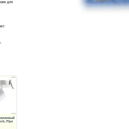
акже для
ет.
.
раиваемый
ch, Pipe