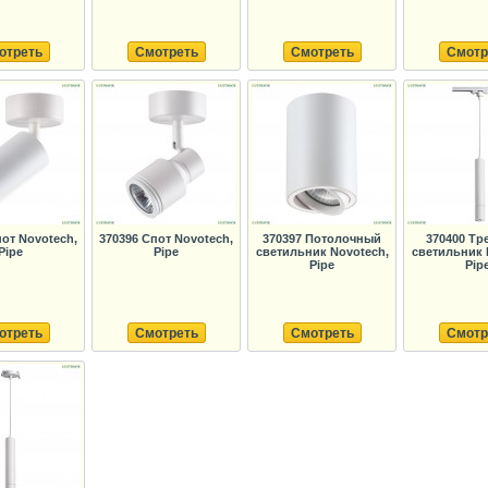
отреть
Смотреть
Смотреть
Смотр
пот Novotech,
370396 Спот Novotech,
370397 Потолочный
370400 Тр
Pipe
Pipe
светильник Novotech,
светильник 
Pipe
Pip
отреть
Смотреть
Смотреть
Смотр