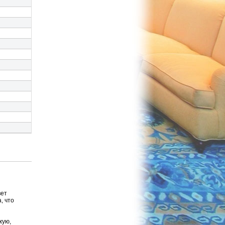
вет
, что
жую,