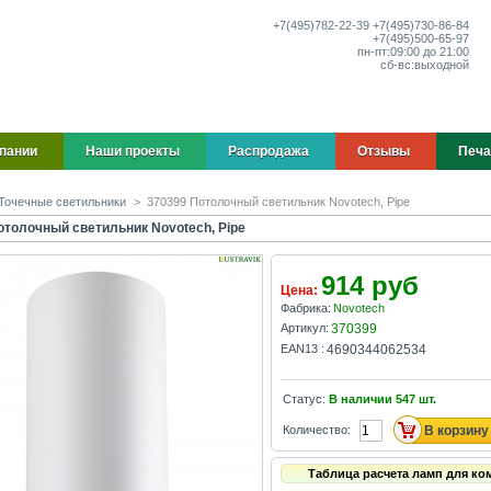
+7(495)
782-22-39
+7(495)
730-86-84
+7(495)
500-65-97
пн-пт:
09:00 до 21:00
сб-вс:
выходной
пании
Наши проекты
Распродажа
Отзывы
Печа
Точечные светильники
>
370399 Потолочный светильник Novotech, Pipe
отолочный светильник Novotech, Pipe
914 руб
Цена:
Фабрика:
Novotech
Артикул:
370399
EAN13 :
4690344062534
Статус:
В наличии
547
шт.
Количество:
Таблица расчета ламп для ко