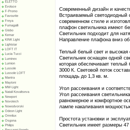
ELETTO
Evoluce
Современный дизайн и качес
F-Promo
Встраиваемый светодиодный с
Favourite
современном стиле и изготовл
Freya
Fumagalli
плафон светильника имеют бел
Globo
Светильник подходит для натя
Kemar
Направление плафона вниз об
KINK Light
Lightstar
LOFT IT
Теплый белый свет и высокая 
Lucia Tucci
Светильник оснащен одной св
Luminex
которая обеспечивает теплый 
Lumion
Lussole
3000 К. Световой поток состав
Lussole LOFT
площадь до 1,3 кв. м.
Mantra
Maytoni
MW-Light
Угол рассеивания и соответс
Natali Kovaltseva
Угол рассеивания светильника
Newport
равномерное и комфортное ос
Novotech
лампе накаливания мощностью
Nowodvorski
Odeon Light
Omnilux
Простота установки и эксплуа
Osgona
Светильник имеет размеры 47 
Philips
Reccagni Angelo