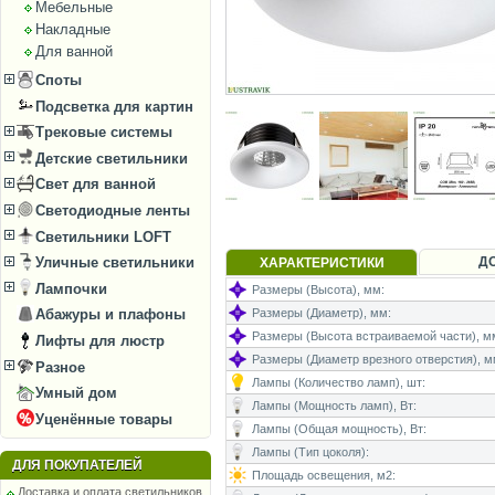
Мебельные
Накладные
Для ванной
Споты
Подсветка для картин
Трековые системы
Детские светильники
Свет для ванной
Светодиодные ленты
Светильники LOFT
Д
Уличные светильники
ХАРАКТЕРИСТИКИ
Лампочки
Размеры (Высота), мм:
Размеры (Диаметр), мм:
Абажуры и плафоны
Размеры (Высота встраиваемой части), м
Лифты для люстр
Размеры (Диаметр врезного отверстия), м
Разное
Лампы (Количество ламп), шт:
Умный дом
Лампы (Мощность ламп), Вт:
Уценённые товары
Лампы (Общая мощность), Вт:
Лампы (Тип цоколя):
ДЛЯ ПОКУПАТЕЛЕЙ
Площадь освещения, м2:
Доставка и оплата светильников