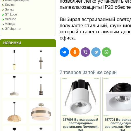
позволяет легко установить ег
Sevinc
пылевлагозащиты IP20 обеспе
Sonex
ST Luce
Выбирая встраиваемый светод
Vitaluce
Voltega
получаете стильный, функцио
ЭПИцентр
который станет отличным доп
офиса.
НОВИНКИ
2 товаров из той же серии
357698 Встраиваемый
357701 Встраив
светодиодный
светодиодн
светильник Novotech,
светильник Nov
Dot
Dot