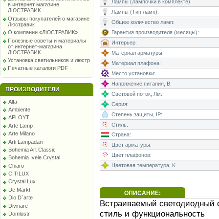
Лампы (Лампочки в комплекте):
в интернет магазине
ЛЮСТРАВИК
Лампы (Тип ламп):
Отзывы покупателей о магазине
Общее количество ламп:
Люстравик
Гарантия производителя (месяцы):
О компании «ЛЮСТРАВИК»
Полезные советы и материалы
Интерьер:
от интернет-магазина
ЛЮСТРАВИК
Материал арматуры:
Установка светильников и люстр
Материал плафона:
Печатные каталоги PDF
Место установки:
Напряжение питания, В:
ПРОИЗВОДИТЕЛИ
Световой поток, Лм:
Alfa
Серия:
Ambiente
Степень защиты, IP:
APLOYT
Стиль:
Arte Lamp
Arte Milano
Страна:
Arti Lampadari
Цвет арматуры:
Bohemia Art Classic
Цвет плафонов:
Bohemia Ivele Crystal
Цветовая температура, K
Chiaro
CITILUX
Crystal Lux
De Markt
ОПИСАНИЕ:
Dio D`arte
Встраиваемый светодиодный с
Divinare
стиль и функциональность
Domlustr