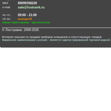
89099358228
MAX
sale@lustravik.ru
e-mail:
09:00 - 21:00
пн.-пт.:
сб.-вс.:
выходной
заказы через корзину - круглосуточно
© Люстравик, 2009-2026.
Интернет-магазин по продаже приборов освещения и сопутствующих товаров.
Фирменное наименование Lustravik - является зарегистрированной торговой маркой.