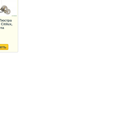
Люстра
Citilux,
ета
еть