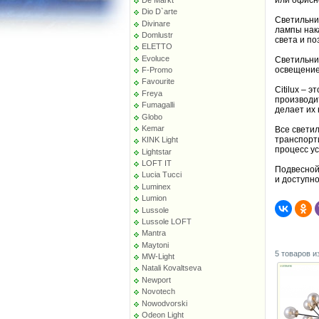
или офисн
Dio D`arte
Светильни
Divinare
лампы нак
Domlustr
света и по
ELETTO
Evoluce
Светильни
освещение 
F-Promo
Favourite
Citilux – 
Freya
производит
Fumagalli
делает их
Globo
Kemar
Все свети
транспорти
KINK Light
процесс у
Lightstar
LOFT IT
Подвесной
Lucia Tucci
и доступн
Luminex
Lumion
Lussole
Lussole LOFT
Mantra
Maytoni
5 товаров и
MW-Light
Natali Kovaltseva
Newport
Novotech
Nowodvorski
Odeon Light