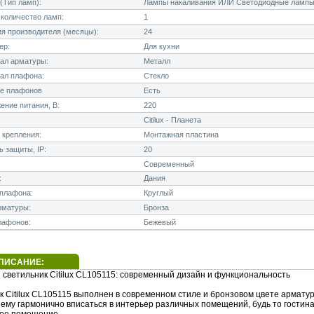
(Тип ламп):
Лампы накаливания ИЛИ Светодиодные лампы
количество ламп:
1
я производителя (месяцы):
24
ер:
Для кухни
ал арматуры:
Металл
ал плафона:
Стекло
е плафонов
Есть
ние питания, В:
220
Citilux - Планета
 крепления:
Монтажная пластина
 защиты, IP:
20
Современный
:
Дания
плафона:
Круглый
рматуры:
Бронза
лафонов:
Бежевый
ПИСАНИЕ:
 светильник Citilux CL105115: современный дизайн и функциональность
 Citilux CL105115 выполнен в современном стиле и бронзовом цвете арматур
ему гармонично вписаться в интерьер различных помещений, будь то гостина