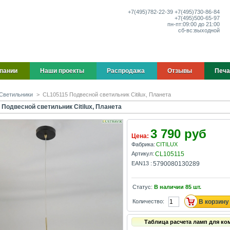
+7(495)
782-22-39
+7(495)
730-86-84
+7(495)
500-65-97
пн-пт:
09:00 до 21:00
сб-вс:
выходной
пании
Наши проекты
Распродажа
Отзывы
Печа
Светильники
>
CL105115 Подвесной светильник Citilux, Планета
 Подвесной светильник Citilux, Планета
3 790 руб
Цена:
Фабрика:
CITILUX
Артикул:
CL105115
EAN13 :
5790080130289
Статус:
В наличии
85
шт.
Количество:
Таблица расчета ламп для ко