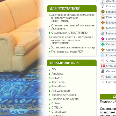
Лампы 
Общее 
ДЛЯ ПОКУПАТЕЛЕЙ
Гаранти
Доставка и оплата светильников
Интерь
в интернет магазине
ЛЮСТРАВИК
Матери
Отзывы покупателей о магазине
Матери
Люстравик
О компании «ЛЮСТРАВИК»
Наличи
Полезные советы и материалы
Напряже
от интернет-магазина
ЛЮСТРАВИК
Серия:
Установка светильников и люстр
Способ
Печатные каталоги PDF
Степень
Стиль:
ПРОИЗВОДИТЕЛИ
Страна
Alfa
Форма 
Ambiente
Цвет а
APLOYT
Arte Lamp
Цвет п
Arte Milano
Arti Lampadari
Bohemia Art Classic
О
Bohemia Ivele Crystal
Подвесной
Chiaro
CITILUX
Светильник
Crystal Lux
позволяет 
De Markt