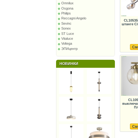
Omnilux
Osgona
Philips
Reccagni Angelo
CL10535
Sevinc
штанге Ci
Sonex
ST Luce
Vitaluce
Voltega
См
ЭПИцентр
НОВИНКИ
CL105
выключат
Пл
См