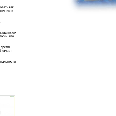
овать как
сточников
а
итальянских
огии, что
о время
блегчает
ональности