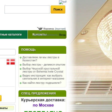
Корзина:
(пустая)
тные каталоги
Контакты
Добро пожаловать,
Вход
ПОМОЩЬ
Доставляем ли мы люстры в
Казахстан?
Выбор люстры - делимся опытом
Выбор Чешской хрустальной
люстры от Bohemia Ivele Crystal
Видео инструкция: как выбрать
светильник в интернет-магазине
Как найти люстру подешевле?
СПЕЦ. ПРЕДЛОЖЕНИЯ
мнаты