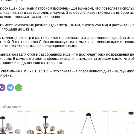
ое помещение.
к оснащен обычным патроном (цоколем) E14 (миньон), что позволяет использ
аливания, так и светодиодные лампы. Это обеспечивает гибкость в выборе и
зволяет экономить электроэнергию.
к имеет компактные размеры (диаметр 130 мм, высота 250 мм) и рассчитан н
площади до 1 кв. м.
это коллекция люстр и светильников классического и современного дизайна от 
елей. В светильниках Citilux используются самые современные идеи и технол
 не только стильными, но и функциональными.
льники поставляются в разобранном виде, что исключает риск повреждения в
ровки. В комплекте идет информативная инструкция на русском языке, что о
становки и подключения светильника.
 светильник Citilux CL105115 – это сочетание современного дизайна, функци
ой цены.
з той же серии