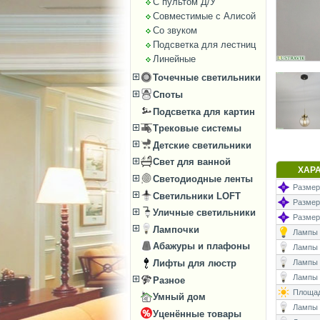
С пультом Д/У
Совместимые с Алисой
Со звуком
Подсветка для лестниц
Линейные
Точечные светильники
Споты
Подсветка для картин
Трековые системы
Детские светильники
Свет для ванной
ХАР
Светодиодные ленты
Размер
Светильники LOFT
Размеры
Уличные светильники
Размер
Лампочки
Лампы (
Абажуры и плафоны
Лампы (
Лифты для люстр
Лампы 
Лампы (
Разное
Площад
Умный дом
Лампы (
Уценённые товары