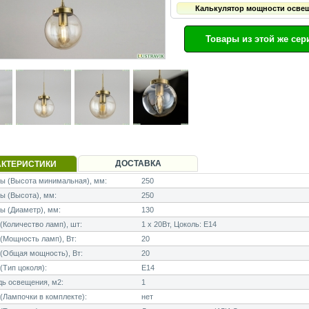
Калькулятор мощности осве
Товары из этой же сер
ДОСТАВКА
АКТЕРИСТИКИ
ы (Высота минимальная), мм:
250
 (Высота), мм:
250
ы (Диаметр), мм:
130
Количество ламп), шт:
1 x 20Вт, Цоколь: E14
Мощность ламп), Вт:
20
(Общая мощность), Вт:
20
Тип цоколя):
E14
ь освещения, м2:
1
Лампочки в комплекте):
нет