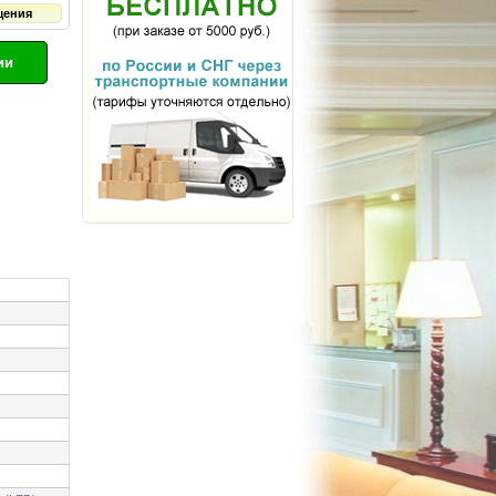
щения
ии