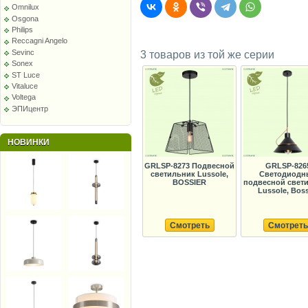
Omnilux
Osgona
Philips
Reccagni Angelo
Sevinc
3 товаров из той же серии
Sonex
ST Luce
Vitaluce
Voltega
ЭПИцентр
НОВИНКИ
GRLSP-8273 Подвесной
GRLSP-826
светильник Lussole,
Светодиодн
BOSSIER
подвесной свет
Lussole, Boss
Смотреть
Смотреть