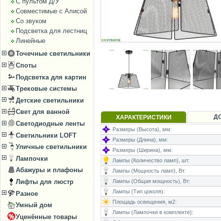
С пультом Д/У
Совместимые с Алисой
Со звуком
Подсветка для лестниц
Линейные
Точечные светильники
Споты
Подсветка для картин
Трековые системы
Детские светильники
Свет для ванной
Д
ХАРАКТЕРИСТИКИ
Светодиодные ленты
Размеры (Высота), мм:
Светильники LOFT
Размеры (Длина), мм:
Уличные светильники
Размеры (Ширина), мм:
Лампочки
Лампы (Количество ламп), шт:
Абажуры и плафоны
Лампы (Мощность ламп), Вт:
Лифты для люстр
Лампы (Общая мощность), Вт:
Лампы (Тип цоколя):
Разное
Площадь освещения, м2:
Умный дом
Лампы (Лампочки в комплекте):
Уценённые товары