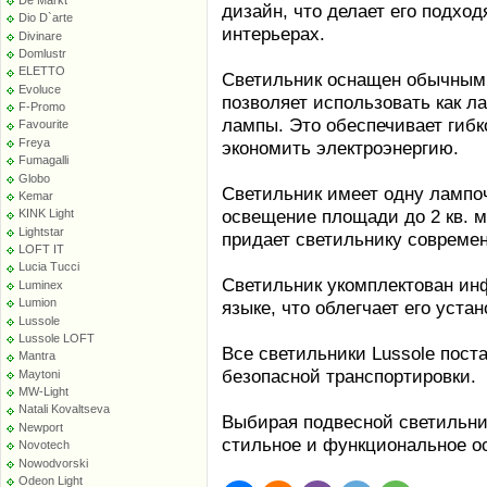
дизайн, что делает его подхо
Dio D`arte
интерьерах.
Divinare
Domlustr
ELETTO
Светильник оснащен обычным 
Evoluce
позволяет использовать как л
F-Promo
лампы. Это обеспечивает гибк
Favourite
Freya
экономить электроэнергию.
Fumagalli
Globo
Светильник имеет одну лампоч
Kemar
освещение площади до 2 кв. м
KINK Light
Lightstar
придает светильнику совреме
LOFT IT
Lucia Tucci
Светильник укомплектован ин
Luminex
Lumion
языке, что облегчает его уста
Lussole
Lussole LOFT
Все светильники Lussole пост
Mantra
безопасной транспортировки.
Maytoni
MW-Light
Natali Kovaltseva
Выбирая подвесной светильник
Newport
стильное и функциональное о
Novotech
Nowodvorski
Odeon Light