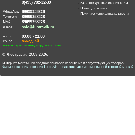
8(495) 782-22-39
Каталоги для скачивания в PDF
Помощь в выборе
89099358228
WhatsApp:
Политика конфиденциальности
89099358228
Telegram:
89099358228
MAX
sale@lustravik.ru
e-mail:
09:00 - 21:00
пн.-пт.:
сб.-вс.:
выходной
заказы через корзину - круглосуточно
© Люстравик, 2009-2026.
Интернет-магазин по продаже приборов освещения и сопутствующих товаров.
Фирменное наименование Lustravik - является зарегистрированной торговой маркой.