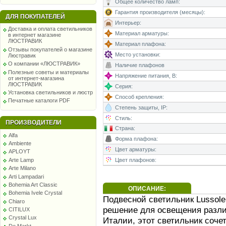
Общее количество ламп:
Гарантия производителя (месяцы):
ДЛЯ ПОКУПАТЕЛЕЙ
Интерьер:
Доставка и оплата светильников
Материал арматуры:
в интернет магазине
ЛЮСТРАВИК
Материал плафона:
Отзывы покупателей о магазине
Место установки:
Люстравик
О компании «ЛЮСТРАВИК»
Наличие плафонов
Полезные советы и материалы
Напряжение питания, В:
от интернет-магазина
ЛЮСТРАВИК
Серия:
Установка светильников и люстр
Способ крепления:
Печатные каталоги PDF
Степень защиты, IP:
Стиль:
ПРОИЗВОДИТЕЛИ
Страна:
Alfa
Форма плафона:
Ambiente
Цвет арматуры:
APLOYT
Arte Lamp
Цвет плафонов:
Arte Milano
Arti Lampadari
Bohemia Art Classic
ОПИСАНИЕ:
Bohemia Ivele Crystal
Подвесной светильник Lussole
Chiaro
решение для освещения разл
CITILUX
Crystal Lux
Италии, этот светильник соче
De Markt