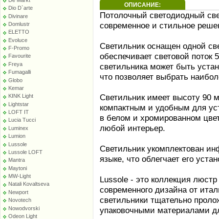
ОПИСАНИЕ:
Dio D`arte
Потолочный светодиодный свет
Divinare
современное и стильное реше
Domlustr
ELETTO
Evoluce
Светильник оснащен одной св
F-Promo
обеспечивает световой поток 
Favourite
Freya
светильника может быть устан
Fumagalli
что позволяет выбрать наибол
Globo
Kemar
Светильник имеет высоту 90 м
KINK Light
Lightstar
компактным и удобным для ус
LOFT IT
в белом и хромированном цвет
Lucia Tucci
любой интерьер.
Luminex
Lumion
Lussole
Светильник укомплектован ин
Lussole LOFT
языке, что облегчает его уста
Mantra
Maytoni
MW-Light
Lussole - это коллекция люстр
Natali Kovaltseva
современного дизайна от итал
Newport
светильники тщательно прол
Novotech
Nowodvorski
упаковочными материалами дл
Odeon Light