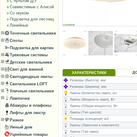
С пультом Д/У
Совместимые с Алисой
Со звуком
Подсветка для лестниц
Линейные
Точечные светильники
Споты
Подсветка для картин
Трековые системы
Детские светильники
Свет для ванной
Д
ХАРАКТЕРИСТИКИ
Светодиодные ленты
Размеры (Высота), мм:
Светильники LOFT
Размеры (Ширина), мм:
Уличные светильники
Лампы (Количество ламп), шт:
Лампочки
Лампы (Мощность ламп), Вт:
Абажуры и плафоны
Лампы (Общая мощность), Вт:
Лифты для люстр
Лампы (Тип цоколя):
Площадь освещения, м2:
Разное
Лампы (Лампочки в комплекте):
Умный дом
Лампы (Тип ламп):
Уценённые товары