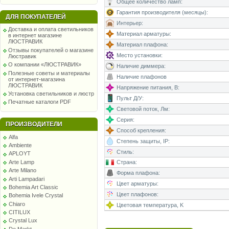
Общее количество ламп:
Гарантия производителя (месяцы):
ДЛЯ ПОКУПАТЕЛЕЙ
Интерьер:
Доставка и оплата светильников
Материал арматуры:
в интернет магазине
ЛЮСТРАВИК
Материал плафона:
Отзывы покупателей о магазине
Место установки:
Люстравик
О компании «ЛЮСТРАВИК»
Наличие диммера:
Полезные советы и материалы
Наличие плафонов
от интернет-магазина
ЛЮСТРАВИК
Напряжение питания, В:
Установка светильников и люстр
Пульт Д/У:
Печатные каталоги PDF
Световой поток, Лм:
Серия:
ПРОИЗВОДИТЕЛИ
Способ крепления:
Alfa
Степень защиты, IP:
Ambiente
Стиль:
APLOYT
Arte Lamp
Страна:
Arte Milano
Форма плафона:
Arti Lampadari
Цвет арматуры:
Bohemia Art Classic
Цвет плафонов:
Bohemia Ivele Crystal
Chiaro
Цветовая температура, K
CITILUX
Crystal Lux
De Markt