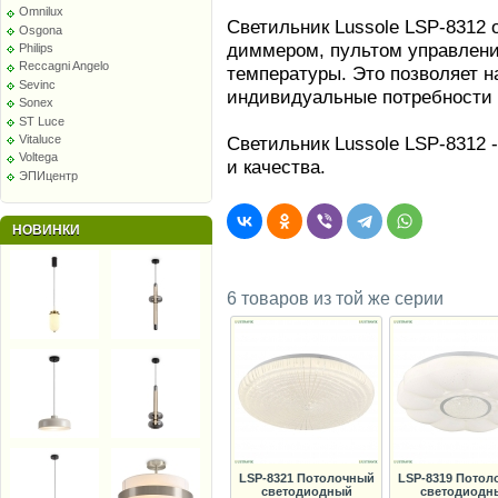
Omnilux
Светильник Lussole LSP-8312
Osgona
диммером, пультом управлени
Philips
Reccagni Angelo
температуры. Это позволяет 
Sevinc
индивидуальные потребности 
Sonex
ST Luce
Vitaluce
Светильник Lussole LSP-8312 
Voltega
и качества.
ЭПИцентр
НОВИНКИ
6 товаров из той же серии
LSP-8321 Потолочный
LSP-8319 Потол
светодиодный
светодиодн