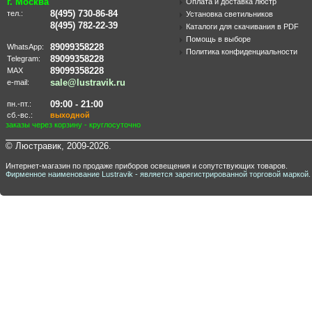
г. Москва
Оплата и доставка люстр
8(495) 730-86-84
тел.:
Установка светильников
8(495) 782-22-39
Каталоги для скачивания в PDF
Помощь в выборе
89099358228
WhatsApp:
Политика конфиденциальности
89099358228
Telegram:
89099358228
MAX
sale@lustravik.ru
e-mail:
09:00 - 21:00
пн.-пт.:
сб.-вс.:
выходной
заказы через корзину - круглосуточно
© Люстравик, 2009-2026.
Интернет-магазин по продаже приборов освещения и сопутствующих товаров.
Фирменное наименование Lustravik - является зарегистрированной торговой маркой.