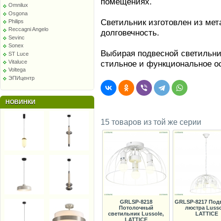
помещениях.
Omnilux
Osgona
Светильник изготовлен из мета
Philips
Reccagni Angelo
долговечность.
Sevinc
Sonex
Выбирая подвесной светильник
ST Luce
Vitaluce
стильное и функциональное о
Voltega
ЭПИцентр
НОВИНКИ
15 товаров из той же серии
GRLSP-8218
GRLSP-8217 Под
Потолочный
люстра Lusso
светильник Lussole,
LATTICE
LATTICE