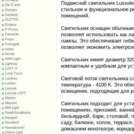
Подвесной светильник Lussole
Dio D`arte
стильное и функциональное р
Divinare
помещений.
Domlustr
ELETTO
Evoluce
Светильник оснащен обычным 
F-Promo
позволяет использовать как л
Favourite
Freya
лампы. Это обеспечивает гибк
Fumagalli
позволяет экономить электроэ
Globo
Kemar
Светильник имеет диаметр 320
KINK Light
Lightstar
компактным и удобным для уст
LOFT IT
Lucia Tucci
Световой поток светильника с
Luminex
Lumion
температура - 4100 К. Это об
Lussole
освещение, подходящее для 
Lussole LOFT
Mantra
Светильник подходит для уста
Maytoni
MW-Light
помещениях, прихожей, ванной,
Natali Kovaltseva
бильярдной, баре, столовой, 
Newport
саду, балконе, холле, террасе,
Novotech
Nowodvorski
домашнем кинотеатре, коридоре
Odeon Light