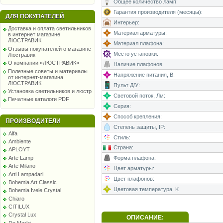
Общее количество ламп:
Гарантия производителя (месяцы):
ДЛЯ ПОКУПАТЕЛЕЙ
Интерьер:
Доставка и оплата светильников
Материал арматуры:
в интернет магазине
ЛЮСТРАВИК
Материал плафона:
Отзывы покупателей о магазине
Место установки:
Люстравик
О компании «ЛЮСТРАВИК»
Наличие плафонов
Полезные советы и материалы
Напряжение питания, В:
от интернет-магазина
ЛЮСТРАВИК
Пульт Д/У:
Установка светильников и люстр
Световой поток, Лм:
Печатные каталоги PDF
Серия:
Способ крепления:
ПРОИЗВОДИТЕЛИ
Степень защиты, IP:
Alfa
Стиль:
Ambiente
Страна:
APLOYT
Arte Lamp
Форма плафона:
Arte Milano
Цвет арматуры:
Arti Lampadari
Цвет плафонов:
Bohemia Art Classic
Цветовая температура, K
Bohemia Ivele Crystal
Chiaro
CITILUX
Crystal Lux
ОПИСАНИЕ:
De Markt