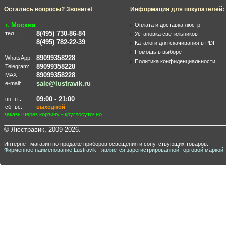
Остались вопросы? Звоните!
Информация для покупателей:
г. Москва
Оплата и доставка люстр
8(495) 730-86-84
тел.:
Установка светильников
8(495) 782-22-39
Каталоги для скачивания в PDF
Помощь в выборе
89099358228
WhatsApp:
Политика конфиденциальности
89099358228
Telegram:
89099358228
MAX
sale@lustravik.ru
e-mail:
09:00 - 21:00
пн.-пт.:
сб.-вс.:
выходной
заказы через корзину - круглосуточно
© Люстравик, 2009-2026.
Интернет-магазин по продаже приборов освещения и сопутствующих товаров.
Фирменное наименование Lustravik - является зарегистрированной торговой маркой.