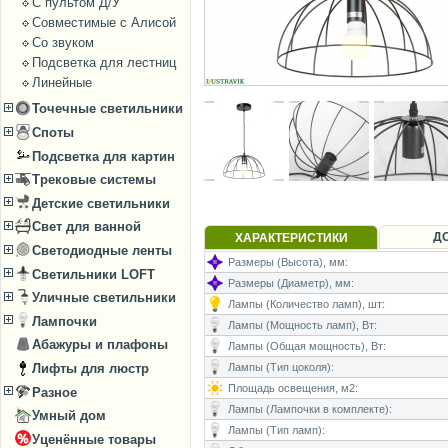
С пультом Д/У
Совместимые с Алисой
Со звуком
Подсветка для лестниц
Линейные
Точечные светильники
Споты
Подсветка для картин
Трековые системы
Детские светильники
Свет для ванной
Д
ХАРАКТЕРИСТИКИ
Светодиодные ленты
Размеры (Высота), мм:
Светильники LOFT
Размеры (Диаметр), мм:
Уличные светильники
Лампы (Количество ламп), шт:
Лампочки
Лампы (Мощность ламп), Вт:
Абажуры и плафоны
Лампы (Общая мощность), Вт:
Лифты для люстр
Лампы (Тип цоколя):
Площадь освещения, м2:
Разное
Лампы (Лампочки в комплекте):
Умный дом
Лампы (Тип ламп):
Уценённые товары