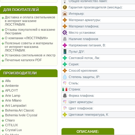
Общее количество ламп:
Гарантия производителя (месяцы):
ДЛЯ ПОКУПАТЕЛЕЙ
Интерьер:
Доставка и оплата светильников
Материал арматуры:
в интернет магазине
ЛЮСТРАВИК
Материал плафона:
Отзывы покупателей о магазине
Место установки:
Люстравик
О компании «ЛЮСТРАВИК»
Наличие плафонов
Полезные советы и материалы
Напряжение питания, В:
от интернет-магазина
ЛЮСТРАВИК
Пульт Д/У:
Установка светильников и люстр
Световой поток, Лм:
Печатные каталоги PDF
Серия:
Способ крепления:
ПРОИЗВОДИТЕЛИ
Степень защиты, IP:
Alfa
Стиль:
Ambiente
Страна:
APLOYT
Arte Lamp
Форма плафона:
Arte Milano
Цвет арматуры:
Arti Lampadari
Цвет плафонов:
Bohemia Art Classic
Цветовая температура, K
Bohemia Ivele Crystal
Chiaro
CITILUX
Crystal Lux
ОПИСАНИЕ:
De Markt