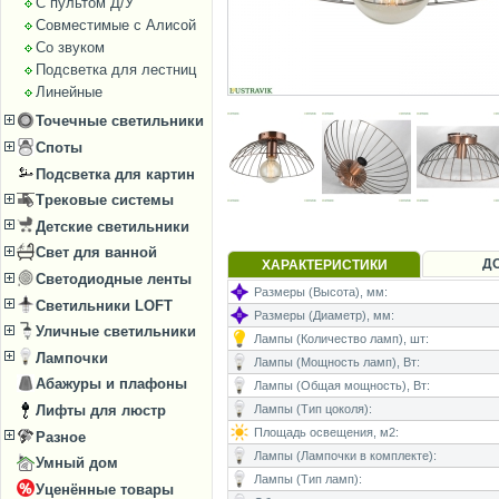
С пультом Д/У
Совместимые с Алисой
Со звуком
Подсветка для лестниц
Линейные
Точечные светильники
Споты
Подсветка для картин
Трековые системы
Детские светильники
Свет для ванной
Д
ХАРАКТЕРИСТИКИ
Светодиодные ленты
Размеры (Высота), мм:
Светильники LOFT
Размеры (Диаметр), мм:
Уличные светильники
Лампы (Количество ламп), шт:
Лампочки
Лампы (Мощность ламп), Вт:
Абажуры и плафоны
Лампы (Общая мощность), Вт:
Лифты для люстр
Лампы (Тип цоколя):
Площадь освещения, м2:
Разное
Лампы (Лампочки в комплекте):
Умный дом
Лампы (Тип ламп):
Уценённые товары