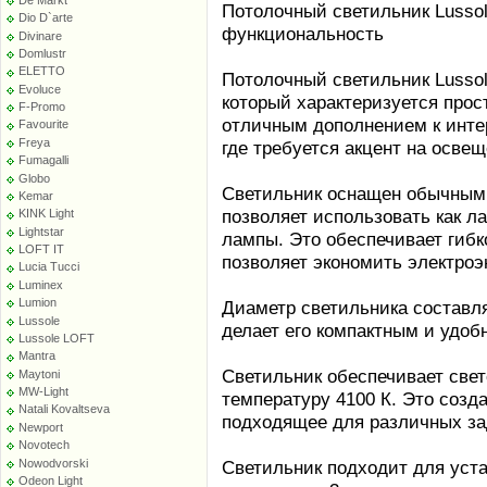
Потолочный светильник Lusso
Dio D`arte
функциональность
Divinare
Domlustr
ELETTO
Потолочный светильник Lusso
Evoluce
который характеризуется про
F-Promo
отличным дополнением к инте
Favourite
Freya
где требуется акцент на освещ
Fumagalli
Globo
Светильник оснащен обычным 
Kemar
позволяет использовать как л
KINK Light
Lightstar
лампы. Это обеспечивает гибк
LOFT IT
позволяет экономить электроэ
Lucia Tucci
Luminex
Lumion
Диаметр светильника составля
Lussole
делает его компактным и удоб
Lussole LOFT
Mantra
Светильник обеспечивает свет
Maytoni
MW-Light
температуру 4100 К. Это созд
Natali Kovaltseva
подходящее для различных за
Newport
Novotech
Nowodvorski
Светильник подходит для уста
Odeon Light