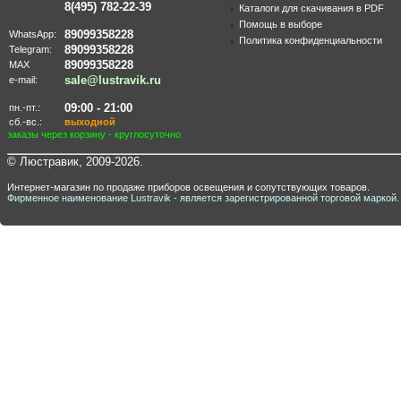
8(495) 782-22-39
Каталоги для скачивания в PDF
Помощь в выборе
89099358228
WhatsApp:
Политика конфиденциальности
89099358228
Telegram:
89099358228
MAX
sale@lustravik.ru
e-mail:
09:00 - 21:00
пн.-пт.:
сб.-вс.:
выходной
заказы через корзину - круглосуточно
© Люстравик, 2009-2026.
Интернет-магазин по продаже приборов освещения и сопутствующих товаров.
Фирменное наименование Lustravik - является зарегистрированной торговой маркой.