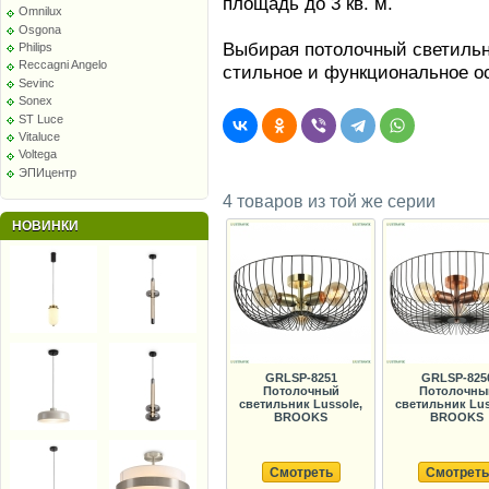
площадь до 3 кв. м.
Omnilux
Osgona
Выбирая потолочный светильн
Philips
Reccagni Angelo
стильное и функциональное о
Sevinc
Sonex
ST Luce
Vitaluce
Voltega
ЭПИцентр
4 товаров из той же серии
НОВИНКИ
GRLSP-8251
GRLSP-825
Потолочный
Потолочны
светильник Lussole,
светильник Lus
BROOKS
BROOKS
Смотреть
Смотреть