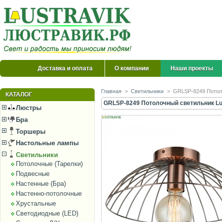
Доставка и оплата
О компании
Наши проекты
Главная
>
Светильники
>
GRLSP-8249 Потол
КАТАЛОГ
GRLSP-8249 Потолочный светильник L
Люстры
Бра
Торшеры
Настольные лампы
Светильники
Потолочные (Тарелки)
Подвесные
Настенные (Бра)
Настенно-потолочные
Хрустальные
Светодиодные (LED)