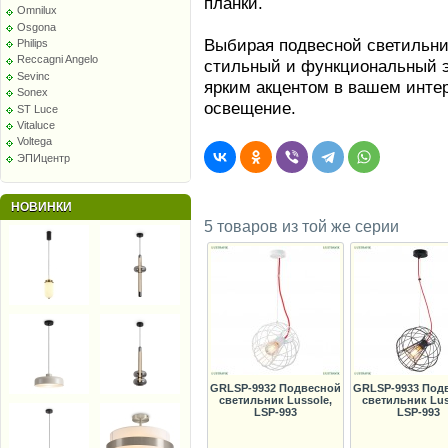
планки.
Omnilux
Osgona
Выбирая подвесной светильник
Philips
Reccagni Angelo
стильный и функциональный э
Sevinc
ярким акцентом в вашем инте
Sonex
освещение.
ST Luce
Vitaluce
Voltega
ЭПИцентр
НОВИНКИ
5 товаров из той же серии
GRLSP-9932 Подвесной
GRLSP-9933 Под
светильник Lussole,
светильник Lus
LSP-993
LSP-993