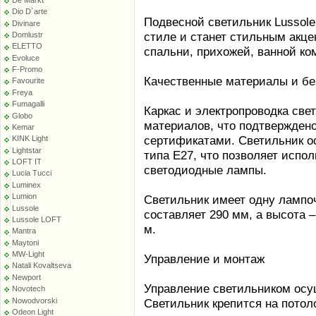
Dio D`arte
Подвесной светильник Lussol
Divinare
стиле и станет стильным акцен
Domlustr
ELETTO
спальни, прихожей, ванной ко
Evoluce
F-Promo
Качественные материалы и бе
Favourite
Freya
Fumagalli
Каркас и электропроводка све
Globo
материалов, что подтвержден
Kemar
сертификатами. Светильник о
KINK Light
Lightstar
типа E27, что позволяет испол
LOFT IT
светодиодные лампы.
Lucia Tucci
Luminex
Lumion
Светильник имеет одну лампо
Lussole
составляет 290 мм, а высота 
Lussole LOFT
м.
Mantra
Maytoni
MW-Light
Управление и монтаж
Natali Kovaltseva
Newport
Управление светильником осу
Novotech
Nowodvorski
Светильник крепится на пото
Odeon Light