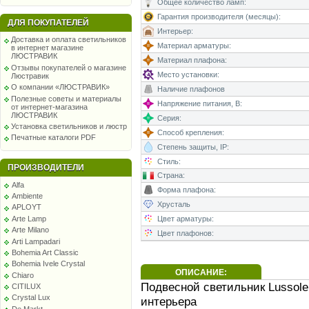
Общее количество ламп:
Гарантия производителя (месяцы):
ДЛЯ ПОКУПАТЕЛЕЙ
Интерьер:
Доставка и оплата светильников
Материал арматуры:
в интернет магазине
ЛЮСТРАВИК
Материал плафона:
Отзывы покупателей о магазине
Место установки:
Люстравик
О компании «ЛЮСТРАВИК»
Наличие плафонов
Полезные советы и материалы
Напряжение питания, В:
от интернет-магазина
ЛЮСТРАВИК
Серия:
Установка светильников и люстр
Способ крепления:
Печатные каталоги PDF
Степень защиты, IP:
Стиль:
ПРОИЗВОДИТЕЛИ
Страна:
Alfa
Форма плафона:
Ambiente
Хрусталь
APLOYT
Arte Lamp
Цвет арматуры:
Arte Milano
Цвет плафонов:
Arti Lampadari
Bohemia Art Classic
Bohemia Ivele Crystal
ОПИСАНИЕ:
Chiaro
Подвесной светильник Lussole
CITILUX
Crystal Lux
интерьера
De Markt