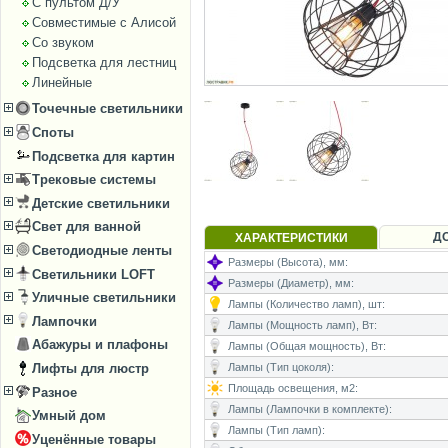
С пультом Д/У
Совместимые с Алисой
Со звуком
Подсветка для лестниц
Линейные
Точечные светильники
Споты
Подсветка для картин
Трековые системы
Детские светильники
Свет для ванной
Д
ХАРАКТЕРИСТИКИ
Светодиодные ленты
Размеры (Высота), мм:
Светильники LOFT
Размеры (Диаметр), мм:
Уличные светильники
Лампы (Количество ламп), шт:
Лампочки
Лампы (Мощность ламп), Вт:
Абажуры и плафоны
Лампы (Общая мощность), Вт:
Лифты для люстр
Лампы (Тип цоколя):
Площадь освещения, м2:
Разное
Лампы (Лампочки в комплекте):
Умный дом
Лампы (Тип ламп):
Уценённые товары