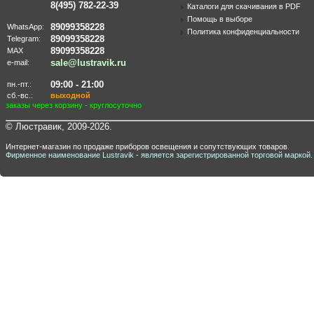
8(495) 782-22-39
Каталоги для скачивания в PDF
Помощь в выборе
89099358228
WhatsApp:
Политика конфиденциальности
89099358228
Telegram:
89099358228
MAX
sale@lustravik.ru
e-mail:
09:00 - 21:00
пн.-пт.:
сб.-вс.:
выходной
заказы через корзину - круглосуточно
© Люстравик, 2009-2026.
Интернет-магазин по продаже приборов освещения и сопутствующих товаров.
Фирменное наименование Lustravik - является зарегистрированной торговой маркой.