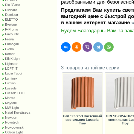
разобранными для безопасной
Dio D`arte
Предлагаем Вам купить свет
Divinare
Domlustr
выгодной цене с быстрой до
ELETTO
в нашем интернет-магазине
Evoluce
F-Promo
Будем Благодарны Вам за зака
Favourite
Freya
Fumagalli
Globo
Kemar
KINK Light
Lightstar
3 товаров из той же серии
LOFT IT
Lucia Tucci
Luminex
Lumion
Lussole
Lussole LOFT
Mantra
Maytoni
MW-Light
Natali Kovaltseva
GRLSP-8853 Настенный
GRLSP-8854 Нас
Newport
светильник Lussole,
светильник Lus
Novotech
Troy
Troy
Nowodvorski
Odeon Light