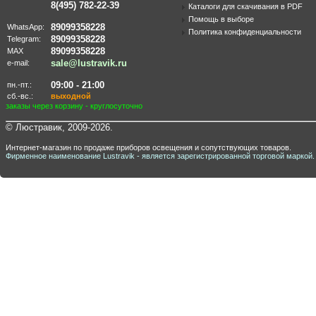
8(495) 782-22-39
Каталоги для скачивания в PDF
Помощь в выборе
89099358228
WhatsApp:
Политика конфиденциальности
89099358228
Telegram:
89099358228
MAX
sale@lustravik.ru
e-mail:
09:00 - 21:00
пн.-пт.:
сб.-вс.:
выходной
заказы через корзину - круглосуточно
© Люстравик, 2009-2026.
Интернет-магазин по продаже приборов освещения и сопутствующих товаров.
Фирменное наименование Lustravik - является зарегистрированной торговой маркой.