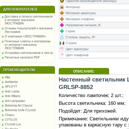
Гарантия производителя (месяцы):
Интерьер:
ДЛЯ ПОКУПАТЕЛЕЙ
Материал арматуры:
Доставка и оплата светильников
Материал плафона:
в интернет магазине
ЛЮСТРАВИК
Напряжение питания, В:
Отзывы покупателей о магазине
Серия:
Люстравик
О компании «ЛЮСТРАВИК»
Степень защиты, IP:
Полезные советы и материалы
Страна:
от интернет-магазина
ЛЮСТРАВИК
Цвет арматуры:
Установка светильников и люстр
Цвет плафонов:
Печатные каталоги PDF
ПРОИЗВОДИТЕЛИ
ОПИСАНИЕ:
Alfa
Настенный светильник L
Ambiente
GRLSP-8852
APLOYT
Arte Lamp
Количество лампочек: 2 шт.;
Arte Milano
Arti Lampadari
Высота светильника: 160 мм;
Bohemia Art Classic
Подойдет: Для прихожей.
Bohemia Ivele Crystal
Chiaro
Примечание: Светильники идут
CITILUX
упакованы в каркасную тару 
Crystal Lux
De Markt