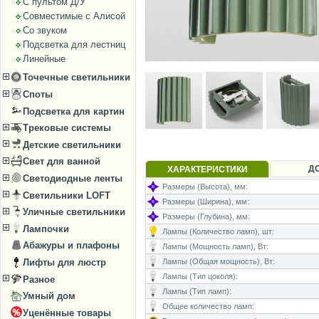
С пультом Д/У
Совместимые с Алисой
Со звуком
Подсветка для лестниц
Линейные
Точечные светильники
Споты
Подсветка для картин
Трековые системы
Детские светильники
Свет для ванной
Д
ХАРАКТЕРИСТИКИ
Светодиодные ленты
Размеры (Высота), мм:
Светильники LOFT
Размеры (Ширина), мм:
Уличные светильники
Размеры (Глубина), мм:
Лампочки
Лампы (Количество ламп), шт:
Абажуры и плафоны
Лампы (Мощность ламп), Вт:
Лифты для люстр
Лампы (Общая мощность), Вт:
Лампы (Тип цоколя):
Разное
Лампы (Тип ламп):
Умный дом
Общее количество ламп:
Уценённые товары