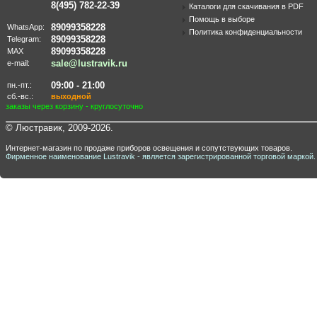
8(495) 782-22-39
Каталоги для скачивания в PDF
Помощь в выборе
89099358228
WhatsApp:
Политика конфиденциальности
89099358228
Telegram:
89099358228
MAX
sale@lustravik.ru
e-mail:
09:00 - 21:00
пн.-пт.:
сб.-вс.:
выходной
заказы через корзину - круглосуточно
© Люстравик, 2009-2026.
Интернет-магазин по продаже приборов освещения и сопутствующих товаров.
Фирменное наименование Lustravik - является зарегистрированной торговой маркой.