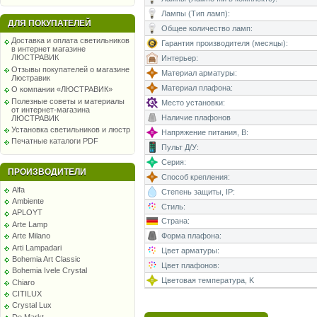
Лампы (Тип ламп):
ДЛЯ ПОКУПАТЕЛЕЙ
Общее количество ламп:
Доставка и оплата светильников
Гарантия производителя (месяцы):
в интернет магазине
ЛЮСТРАВИК
Интерьер:
Отзывы покупателей о магазине
Материал арматуры:
Люстравик
Материал плафона:
О компании «ЛЮСТРАВИК»
Полезные советы и материалы
Место установки:
от интернет-магазина
Наличие плафонов
ЛЮСТРАВИК
Установка светильников и люстр
Напряжение питания, В:
Печатные каталоги PDF
Пульт Д/У:
Серия:
ПРОИЗВОДИТЕЛИ
Способ крепления:
Alfa
Степень защиты, IP:
Ambiente
Стиль:
APLOYT
Страна:
Arte Lamp
Форма плафона:
Arte Milano
Arti Lampadari
Цвет арматуры:
Bohemia Art Classic
Цвет плафонов:
Bohemia Ivele Crystal
Цветовая температура, K
Chiaro
CITILUX
Crystal Lux
De Markt