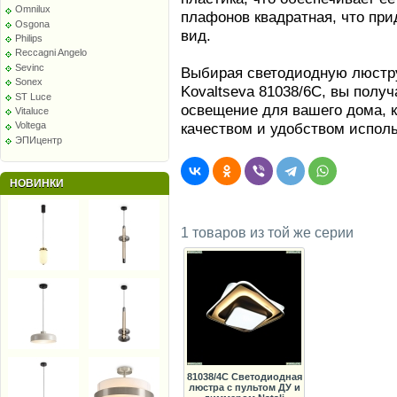
Omnilux
плафонов квадратная, что пр
Osgona
вид.
Philips
Reccagni Angelo
Sevinc
Выбирая светодиодную люстру
Sonex
Kovaltseva 81038/6C, вы полу
ST Luce
освещение для вашего дома, к
Vitaluce
качеством и удобством испол
Voltega
ЭПИцентр
НОВИНКИ
1 товаров из той же серии
81038/4C Светодиодная
люстра с пультом ДУ и