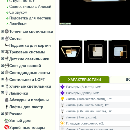
С пультом Д/У
Совместимые с Алисой
Со звуком
Подсветка для лестниц
Линейные
Точечные светильники
Споты
Подсветка для картин
Трековые системы
Детские светильники
Свет для ванной
Светодиодные ленты
Светильники LOFT
Д
ХАРАКТЕРИСТИКИ
Уличные светильники
Размеры (Высота), мм:
Размеры (Длина), мм:
Лампочки
Лампы (Количество ламп), шт:
Абажуры и плафоны
Лампы (Мощность ламп), Вт:
Лифты для люстр
Лампы (Общая мощность), Вт:
Разное
Лампы (Тип цоколя):
Умный дом
Площадь освещения, м2:
Уценённые товары
Лампы (Лампочки в комплекте):