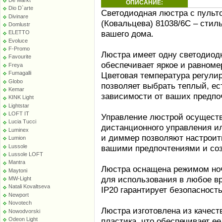
ОПИСАНИЕ:
Dio D`arte
Светодиодная люстра с пульто
Divinare
(Ковальцева) 81038/6C – сти
Domlustr
вашего дома.
ELETTO
Evoluce
F-Promo
Люстра имеет одну светодиод
Favourite
обеспечивает яркое и равноме
Freya
Fumagalli
Цветовая температура регулиру
Globo
позволяет выбрать теплый, ес
Kemar
зависимости от ваших предпо
KINK Light
Lightstar
LOFT IT
Управление люстрой осущест
Lucia Tucci
дистанционного управления и
Luminex
и диммер позволяют настроить
Lumion
Lussole
вашими предпочтениями и со
Lussole LOFT
Mantra
Люстра оснащена режимом ноч
Maytoni
для использования в любое в
MW-Light
Natali Kovaltseva
IP20 гарантирует безопасност
Newport
Novotech
Люстра изготовлена из качест
Nowodvorski
пластика, что обеспечивает е
Odeon Light