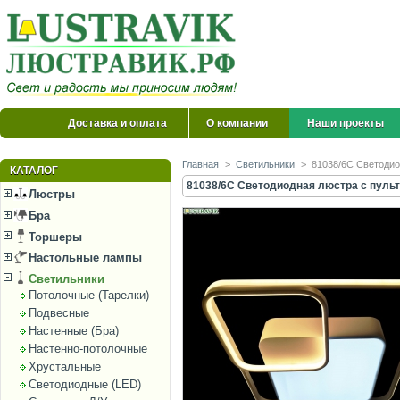
Доставка и оплата
О компании
Наши проекты
Главная
>
Светильники
>
81038/6C Светодио
КАТАЛОГ
81038/6C Светодиодная люстра с пульто
Люстры
Бра
Торшеры
Настольные лампы
Светильники
Потолочные (Тарелки)
Подвесные
Настенные (Бра)
Настенно-потолочные
Хрустальные
Светодиодные (LED)