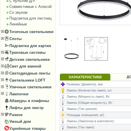
С пультом Д/У
Совместимые с Алисой
Со звуком
Подсветка для лестниц
Линейные
Точечные светильники
Споты
Подсветка для картин
Трековые системы
Детские светильники
Свет для ванной
Светодиодные ленты
Д
ХАРАКТЕРИСТИКИ
Светильники LOFT
Размеры (Диаметр), мм:
Уличные светильники
Лампы (Количество ламп), шт:
Лампочки
Лампы (Мощность ламп), Вт:
Абажуры и плафоны
Лампы (Общая мощность), Вт:
Лифты для люстр
Лампы (Тип цоколя):
Разное
Площадь освещения, м2:
Лампы (Лампочки в комплекте):
Умный дом
Лампы (Тип ламп):
Уценённые товары