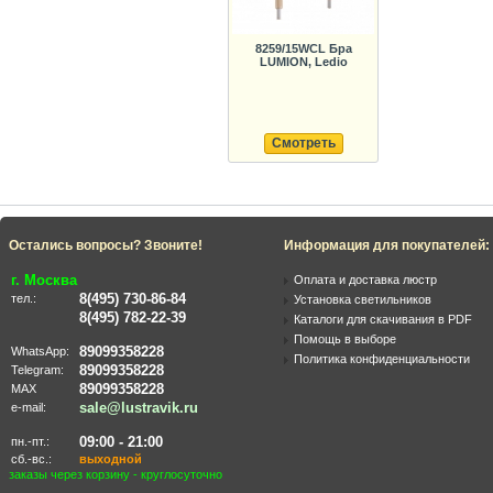
8259/15WCL Бра
LUMION, Ledio
Смотреть
Остались вопросы? Звоните!
Информация для покупателей:
г. Москва
Оплата и доставка люстр
8(495) 730-86-84
тел.:
Установка светильников
8(495) 782-22-39
Каталоги для скачивания в PDF
Помощь в выборе
89099358228
WhatsApp:
Политика конфиденциальности
89099358228
Telegram:
89099358228
MAX
sale@lustravik.ru
e-mail:
09:00 - 21:00
пн.-пт.:
сб.-вс.:
выходной
заказы через корзину - круглосуточно