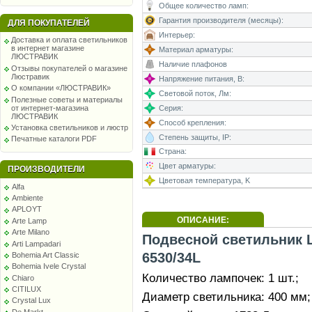
Общее количество ламп:
Гарантия производителя (месяцы):
ДЛЯ ПОКУПАТЕЛЕЙ
Интерьер:
Доставка и оплата светильников
в интернет магазине
Материал арматуры:
ЛЮСТРАВИК
Наличие плафонов
Отзывы покупателей о магазине
Люстравик
Напряжение питания, В:
О компании «ЛЮСТРАВИК»
Световой поток, Лм:
Полезные советы и материалы
от интернет-магазина
Серия:
ЛЮСТРАВИК
Способ крепления:
Установка светильников и люстр
Степень защиты, IP:
Печатные каталоги PDF
Страна:
Цвет арматуры:
ПРОИЗВОДИТЕЛИ
Цветовая температура, K
Alfa
Ambiente
APLOYT
ОПИСАНИЕ:
Arte Lamp
Arte Milano
Подвесной светильник 
Arti Lampadari
6530/34L
Bohemia Art Classic
Bohemia Ivele Crystal
Количество лампочек: 1 шт.;
Chiaro
CITILUX
Диаметр светильника: 400 мм;
Crystal Lux
De Markt