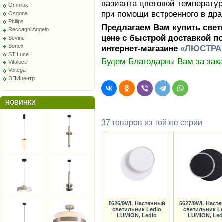
варианта цветовой температур
Omnilux
при помощи встроенного в дра
Osgona
Philips
Предлагаем Вам купить свет
Reccagni Angelo
цене с быстрой доставкой п
Sevinc
Sonex
интернет-магазине
«ЛЮСТРА
ST Luce
Будем Благодарны Вам за зака
Vitaluce
Voltega
ЭПИцентр
НОВИНКИ
37 товаров из той же серии
5626/9WL Настенный
5627/9WL Наст
светильник Ledio
светильник L
LUMION, Ledio
LUMION, Led