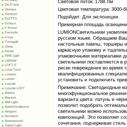
Световой поток: 1788 Лм
Dio D`arte
Цветовая температура: 3000-6
Divinare
Domlustr
Подойдет: Для экспозиции.
ELETTO
Evoluce
Примерная площадь освещения 
F-Promo
LUMIONСветильники укомплек
Favourite
русском языке. Обращаем Ваше
Freya
Fumagalli
настольные лампы, торшеры и
Globo
каркасную упаковку и тщател
Kemar
упаковочными материалами дл
KINK Light
Lightstar
светильники поставляются в 
LOFT IT
риски повреждения во время т
Lucia Tucci
квалифицированных специалис
Luminex
установить и подключить при
Lumion
Lussole
Примечание: Светодиодные ко
Lussole LOFT
многофункциональное решение
Mantra
Maytoni
варианта цвета: латунь и чёрн
MW-Light
позволит подобрать оптималь
Natali Kovaltseva
светильники можно использоват
Newport
композиций. Это позволяет со
Novotech
Nowodvorski
сочетания, подчеркивая стиль
Odeon Light