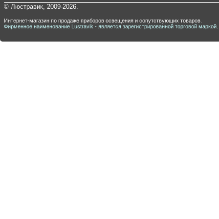
© Люстравик, 2009-2026.
Интернет-магазин по продаже приборов освещения и сопутствующих товаров.
Фирменное наименование Lustravik - является зарегистрированной торговой маркой.