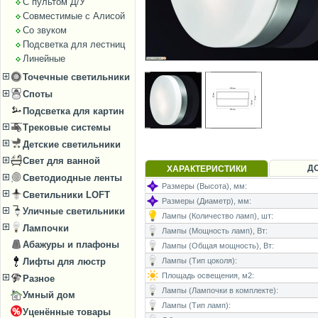
С пультом Д/У
Совместимые с Алисой
Со звуком
Подсветка для лестниц
Линейные
Точечные светильники
Споты
Подсветка для картин
Трековые системы
Детские светильники
Свет для ванной
Д
ХАРАКТЕРИСТИКИ
Светодиодные ленты
Размеры (Высота), мм:
Светильники LOFT
Размеры (Диаметр), мм:
Уличные светильники
Лампы (Количество ламп), шт:
Лампочки
Лампы (Мощность ламп), Вт:
Абажуры и плафоны
Лампы (Общая мощность), Вт:
Лифты для люстр
Лампы (Тип цоколя):
Площадь освещения, м2:
Разное
Лампы (Лампочки в комплекте):
Умный дом
Лампы (Тип ламп):
Уценённые товары