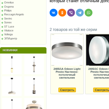
который станет отличным доп
Omnilux
Osgona
Philips
Reccagni Angelo
Sevinc
Sonex
ST Luce
2 товаров из той же серии
Vitaluce
Voltega
ЭПИцентр
НОВИНКИ
2405/1A Odeon Light
2405/1C Odeon 
Presto Настенно-
Presto Настен
потолочный
потолочны
светильник
светильни
Смотреть
Смотреть