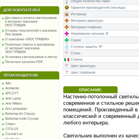
Общее количество ламп:
Гарантия производителя (месяцы):
ДЛЯ ПОКУПАТЕЛЕЙ
Интерьер:
Доставка и оплата светильников
Материал арматуры:
в интернет магазине
ЛЮСТРАВИК
Материал плафона:
Отзывы покупателей о магазине
Напряжение питания, В:
Люстравик
О компании «ЛЮСТРАВИК»
Серия:
Полезные советы и материалы
Степень защиты, IP:
от интернет-магазина
ЛЮСТРАВИК
Стиль:
Установка светильников и люстр
Страна:
Печатные каталоги PDF
Цвет арматуры:
Цвет плафонов:
ПРОИЗВОДИТЕЛИ
Alfa
Ambiente
ОПИСАНИЕ:
APLOYT
Настенно-потолочный светильни
Arte Lamp
современное и стильное реше
Arte Milano
помещений. Произведенный в И
Arti Lampadari
Bohemia Art Classic
классический и современный д
Bohemia Ivele Crystal
любого интерьера.
Chiaro
CITILUX
Crystal Lux
Светильник выполнен из каче
De Markt