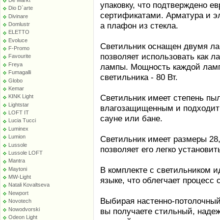
упаковку, что подтверждено е
Dio D`arte
сертификатами. Арматура и эл
Divinare
а плафон из стекла.
Domlustr
ELETTO
Evoluce
Светильник оснащен двумя ла
F-Promo
позволяет использовать как л
Favourite
Freya
лампы. Мощность каждой ламп
Fumagalli
светильника - 80 Вт.
Globo
Kemar
Светильник имеет степень пыл
KINK Light
Lightstar
влагозащищенным и подходит 
LOFT IT
сауне или бане.
Lucia Tucci
Luminex
Lumion
Светильник имеет размеры 28,5
Lussole
позволяет его легко установить
Lussole LOFT
Mantra
В комплекте с светильником и
Maytoni
MW-Light
языке, что облегчает процесс 
Natali Kovaltseva
Newport
Выбирая настенно-потолочный 
Novotech
Nowodvorski
вы получаете стильный, наде
Odeon Light