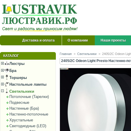
Доставка и оплата
О компании
Наши проекты
Главная
>
Светильники
>
2405/2C Odeon Lig
КАТАЛОГ
2405/2C Odeon Light Presto Настенно-п
Люстры
Бра
Торшеры
Настольные лампы
Светильники
Потолочные (Тарелки)
Подвесные
Настенные (Бра)
Настенно-потолочные
Хрустальные
Светодиодные (LED)