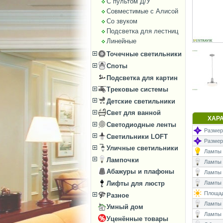
С пультом Д/У
Совместимые с Алисой
Со звуком
Подсветка для лестниц
Линейные
Точечные светильники
Споты
Подсветка для картин
Трековые системы
Детские светильники
Свет для ванной
ХАР
Светодиодные ленты
Размеры
Светильники LOFT
Размер
Уличные светильники
Лампы (
Лампочки
Лампы (
Абажуры и плафоны
Лампы 
Лифты для люстр
Лампы (
Площад
Разное
Лампы (
Умный дом
Лампы 
Уценённые товары