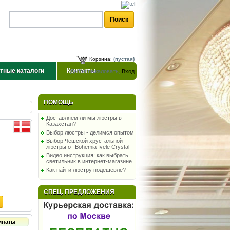
Корзина:
(пустая)
тные каталоги
Контакты
Добро пожаловать,
Вход
ПОМОЩЬ
Доставляем ли мы люстры в
Казахстан?
Выбор люстры - делимся опытом
Выбор Чешской хрустальной
люстры от Bohemia Ivele Crystal
Видео инструкция: как выбрать
светильник в интернет-магазине
Как найти люстру подешевле?
СПЕЦ. ПРЕДЛОЖЕНИЯ
мнаты