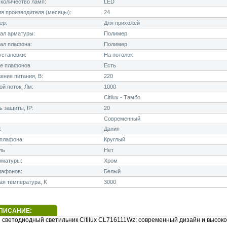
количество ламп:
LED
я производителя (месяцы):
24
ер:
Для прихожей
ал арматуры:
Полимер
ал плафона:
Полимер
становки:
На потолок
е плафонов
Есть
ние питания, В:
220
й поток, Лм:
1000
Citilux - Тамбо
 защиты, IP:
20
Современный
:
Дания
плафона:
Круглый
ль
Нет
рматуры:
Хром
лафонов:
Белый
я температура, K
3000
ПИСАНИЕ:
 светодиодный светильник Citilux CL716111Wz: современный дизайн и высоко