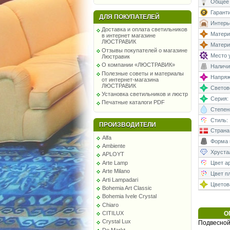
Общее 
Гаранти
ДЛЯ ПОКУПАТЕЛЕЙ
Интерь
Доставка и оплата светильников
Матери
в интернет магазине
ЛЮСТРАВИК
Матери
Отзывы покупателей о магазине
Место у
Люстравик
О компании «ЛЮСТРАВИК»
Наличи
Полезные советы и материалы
Напряже
от интернет-магазина
ЛЮСТРАВИК
Светово
Установка светильников и люстр
Серия:
Печатные каталоги PDF
Степень
Стиль:
ПРОИЗВОДИТЕЛИ
Страна
Alfa
Форма 
Ambiente
Хруста
APLOYT
Arte Lamp
Цвет а
Arte Milano
Цвет п
Arti Lampadari
Цветова
Bohemia Art Classic
Bohemia Ivele Crystal
Chiaro
CITILUX
О
Crystal Lux
Подвесной
De Markt