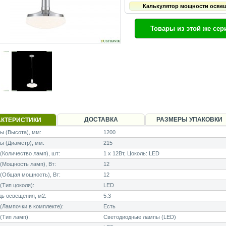
Калькулятор мощности осве
Товары из этой же сер
ДОСТАВКА
РАЗМЕРЫ УПАКОВКИ
АКТЕРИСТИКИ
 (Высота), мм:
1200
ы (Диаметр), мм:
215
Количество ламп), шт:
1 x 12Вт, Цоколь: LED
Мощность ламп), Вт:
12
(Общая мощность), Вт:
12
Тип цоколя):
LED
ь освещения, м2:
5.3
Лампочки в комплекте):
Есть
(Тип ламп):
Светодиодные лампы (LED)