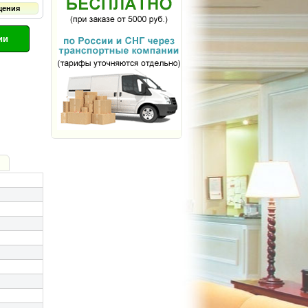
щения
ии