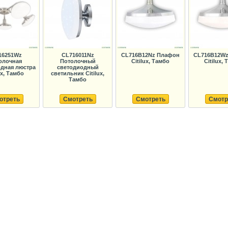
16251Wz
CL716011Nz
CL716B12Nz Плафон
CL716B12W
олочная
Потолочный
Citilux, Тамбо
Citilux,
дная люстра
светодиодный
ux, Тамбо
светильник Citilux,
Тамбо
отреть
Смотреть
Смотреть
Смотр