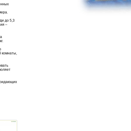
енных
мера.
и до 5,3
ния –
та
г.
о
й комнаты,
овать
воляет
 придающих