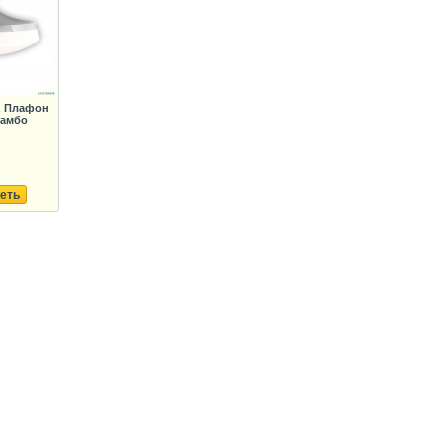
z Плафон
 Тамбо
еть