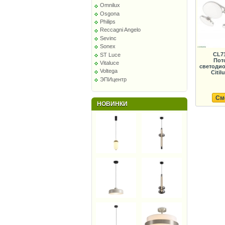
Omnilux
Osgona
Philips
Reccagni Angelo
Sevinc
Sonex
CL7
ST Luce
Пот
Vitaluce
светодио
Voltega
Citil
ЭПИцентр
См
НОВИНКИ