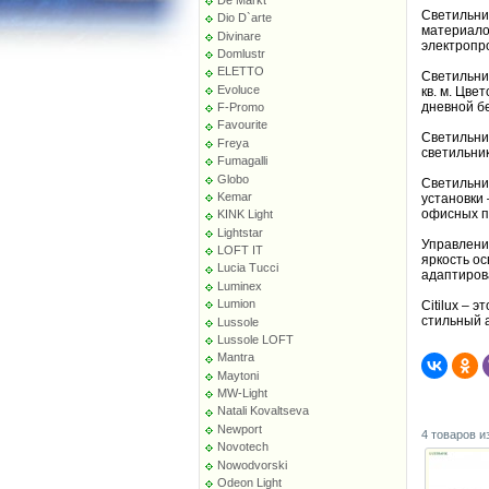
Светильни
Dio D`arte
материало
Divinare
электропро
Domlustr
ELETTO
Светильни
Evoluce
кв. м. Цве
дневной б
F-Promo
Favourite
Светильни
Freya
светильник
Fumagalli
Globo
Светильник
Kemar
установки 
офисных п
KINK Light
Lightstar
Управлени
LOFT IT
яркость о
Lucia Tucci
адаптиров
Luminex
Lumion
Citilux – 
стильный 
Lussole
Lussole LOFT
Mantra
Maytoni
MW-Light
Natali Kovaltseva
Newport
4 товаров и
Novotech
Nowodvorski
Odeon Light