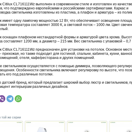
к Citilux CL716111Wz выполнен в современном стиле и изготовлен из качеств
в, что подтверждено европейскими и российскими сертификатами. Каркас и
водка светильника изготовлены из пластика, а плафон и арматура – из поли
к имеет одну лампочку мощностью 12 Вт, что обеспечивает освещение площад
товая температура составляет 3000 К, а световой поток – 1000 лм. Цвет свече
елый.
к оснащен плафоном нестандартной формы и арматурой цвета хрома. Высо
а составляет 1200 мм, а диаметр – 215 мм. Вес светильника с упаковкой – 0,7 к
 Citilux CL716111Wz предназначен для установки на потолок. Основное мест
– прихожая, но также подходит для гостиной, спальни, кабинета, кухни, ванно
омещений, отеля, кафе/ресторана и других помещений.
е светильником осуществляется с помощью диммера, позволяющего регулир
свещения. Особенности светильника включают регулировку по высоте, что поз
ать его под различные потолки.
это датский бренд, который предлагает широкий выбор люстр и светильников,
акцент интерьерам различных дизайнов.
з той же серии