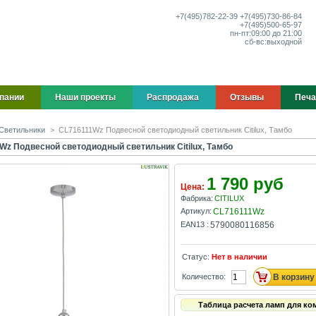
+7(495)
782-22-39
+7(495)
730-86-84
+7(495)
500-65-97
пн-пт:
09:00 до 21:00
сб-вс:
выходной
пании
Наши проекты
Распродажа
Отзывы
Печа
Светильники
>
CL716111Wz Подвесной светодиодный светильник Citilux, Тамбо
Wz Подвесной светодиодный светильник Citilux, Тамбо
1 790 руб
Цена:
Фабрика:
CITILUX
Артикул:
CL716111Wz
EAN13 :
5790080116856
Статус:
Нет в наличии
Количество:
Таблица расчета ламп для ко