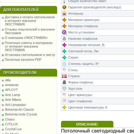
Общее количество ламп:
Гарантия производителя (месяцы):
ДЛЯ ПОКУПАТЕЛЕЙ
Интерьер:
Доставка и оплата светильников
Материал арматуры:
в интернет магазине
ЛЮСТРАВИК
Материал плафона:
Отзывы покупателей о магазине
Место установки:
Люстравик
О компании «ЛЮСТРАВИК»
Наличие плафонов
Полезные советы и материалы
Напряжение питания, В:
от интернет-магазина
ЛЮСТРАВИК
Световой поток, Лм:
Установка светильников и люстр
Серия:
Печатные каталоги PDF
Степень защиты, IP:
Стиль:
ПРОИЗВОДИТЕЛИ
Страна:
Alfa
Форма плафона:
Ambiente
Хрусталь
APLOYT
Arte Lamp
Цвет арматуры:
Arte Milano
Цвет плафонов:
Arti Lampadari
Цветовая температура, K
Bohemia Art Classic
Bohemia Ivele Crystal
Chiaro
CITILUX
ОПИСАНИЕ:
Crystal Lux
Потолочный светодиодный свет
De Markt