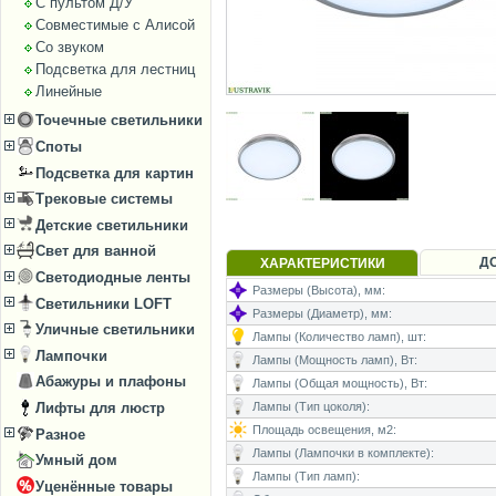
С пультом Д/У
Совместимые с Алисой
Со звуком
Подсветка для лестниц
Линейные
Точечные светильники
Споты
Подсветка для картин
Трековые системы
Детские светильники
Свет для ванной
Д
ХАРАКТЕРИСТИКИ
Светодиодные ленты
Размеры (Высота), мм:
Светильники LOFT
Размеры (Диаметр), мм:
Уличные светильники
Лампы (Количество ламп), шт:
Лампочки
Лампы (Мощность ламп), Вт:
Абажуры и плафоны
Лампы (Общая мощность), Вт:
Лифты для люстр
Лампы (Тип цоколя):
Площадь освещения, м2:
Разное
Лампы (Лампочки в комплекте):
Умный дом
Лампы (Тип ламп):
Уценённые товары