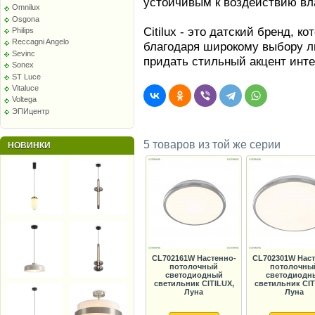
устойчивым к воздействию вл
Omnilux
Osgona
Citilux - это датский бренд, 
Philips
Reccagni Angelo
благодаря широкому выбору лю
Sevinc
придать стильный акцент инт
Sonex
ST Luce
Vitaluce
Voltega
ЭПИцентр
5 товаров из той же серии
НОВИНКИ
CL702161W Настенно-
CL702301W Наст
потолочный
потолочны
светодиодный
светодиодн
светильник CITILUX,
светильник CIT
Луна
Луна