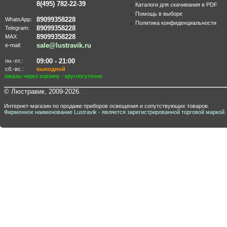
8(495) 782-22-39
Каталоги для скачивания в PDF
Помощь в выборе
89099358228
WhatsApp:
Политика конфиденциальности
89099358228
Telegram:
89099358228
MAX
sale@lustravik.ru
e-mail:
09:00 - 21:00
пн.-пт.:
сб.-вс.:
выходной
заказы через корзину - круглосуточно
© Люстравик, 2009-2026.
Интернет-магазин по продаже приборов освещения и сопутствующих товаров.
Фирменное наименование Lustravik - является зарегистрированной торговой маркой.