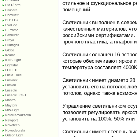
стильное и функциональное р
Dio D`arte
помещений.
Divinare
Domlustr
ELETTO
Светильник выполнен в соврем
Evoluce
качественных материалов, чт
F-Promo
российскими сертификатами. 
Favourite
Freya
прочного пластика, а плафон и
Fumagalli
Globo
Светильник оснащен 16 встр
Kemar
которые обеспечивают яркое 
KINK Light
Lightstar
температура составляет 4000K,
LOFT IT
Lucia Tucci
Светильник имеет диаметр 28 
Luminex
Lumion
установить его на потолок люб
Lussole
потолок, однако также возмож
Lussole LOFT
Mantra
Управление светильником осу
Maytoni
MW-Light
позволяет регулировать ярко
Natali Kovaltseva
установить на 100%, 50% или
Newport
Novotech
Nowodvorski
Светильник имеет степень пыл
Odeon Light