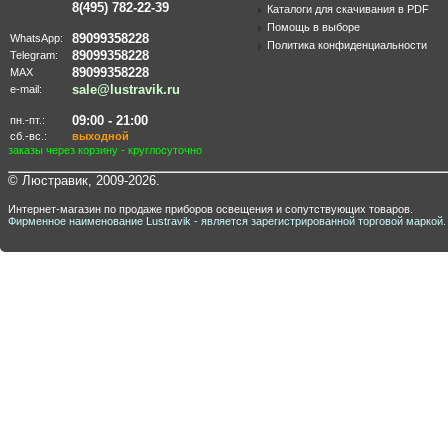
8(495) 782-22-39
Каталоги для скачивания в PDF
Помощь в выборе
89099358228
WhatsApp:
Политика конфиденциальности
89099358228
Telegram:
89099358228
MAX
sale@lustravik.ru
e-mail:
09:00 - 21:00
пн.-пт.:
сб.-вс.:
выходной
заказы через корзину - круглосуточно
© Люстравик, 2009-2026.
Интернет-магазин по продаже приборов освещения и сопутствующих товаров.
Фирменное наименование Lustravik - является зарегистрированной торговой маркой.