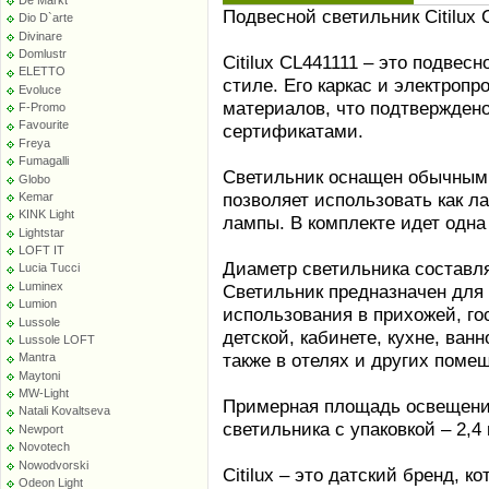
Подвесной светильник Citilux 
Dio D`arte
Divinare
Domlustr
Citilux CL441111 – это подвес
ELETTO
стиле. Его каркас и электропр
Evoluce
материалов, что подтвержден
F-Promo
Favourite
сертификатами.
Freya
Fumagalli
Светильник оснащен обычным 
Globo
позволяет использовать как л
Kemar
KINK Light
лампы. В комплекте идет одна
Lightstar
LOFT IT
Диаметр светильника составляе
Lucia Tucci
Luminex
Светильник предназначен для 
Lumion
использования в прихожей, го
Lussole
детской, кабинете, кухне, ва
Lussole LOFT
также в отелях и других поме
Mantra
Maytoni
MW-Light
Примерная площадь освещения
Natali Kovaltseva
светильника с упаковкой – 2,4 к
Newport
Novotech
Nowodvorski
Citilux – это датский бренд, 
Odeon Light