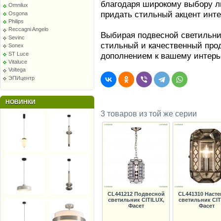
благодаря широкому выбору лю
Omnilux
придать стильный акцент инт
Osgona
Philips
Reccagni Angelo
Выбирая подвесной светильник
Sevinc
стильный и качественный прод
Sonex
ST Luce
дополнением к вашему интерь
Vitaluce
Voltega
ЭПИцентр
НОВИНКИ
3 товаров из той же серии
CL441212 Подвесной
CL441310 Наст
светильник CITILUX,
светильник CIT
Фасет
Фасет