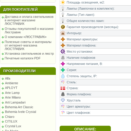
Площадь освещения, м2:
Лампы (Лампочки в комплекте):
ДЛЯ ПОКУПАТЕЛЕЙ
Лампы (Тип ламп):
Доставка и оплата светильников
в интернет магазине
Общее количество ламп:
ЛЮСТРАВИК
Гарантия производителя (месяцы):
Отзывы покупателей о магазине
Люстравик
Интерьер:
О компании «ЛЮСТРАВИК»
Материал арматуры:
Полезные советы и материалы
от интернет-магазина
Материал плафона:
ЛЮСТРАВИК
Место установки:
Установка светильников и люстр
Наличие плафонов
Печатные каталоги PDF
Напряжение питания, В:
Серия:
ПРОИЗВОДИТЕЛИ
Степень защиты, IP:
Alfa
Стиль:
Ambiente
APLOYT
Страна:
Arte Lamp
Форма плафона:
Arte Milano
Хрусталь
Arti Lampadari
Цвет арматуры:
Bohemia Art Classic
Bohemia Ivele Crystal
Цвет плафонов:
Chiaro
CITILUX
Crystal Lux
ОПИСАНИЕ:
De Markt