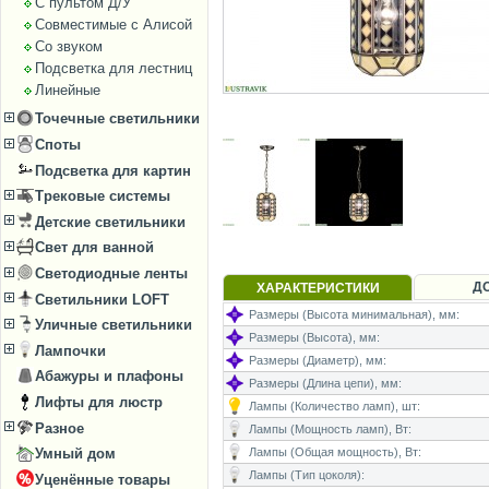
С пультом Д/У
Совместимые с Алисой
Со звуком
Подсветка для лестниц
Линейные
Точечные светильники
Споты
Подсветка для картин
Трековые системы
Детские светильники
Свет для ванной
Светодиодные ленты
Д
ХАРАКТЕРИСТИКИ
Светильники LOFT
Размеры (Высота минимальная), мм:
Уличные светильники
Размеры (Высота), мм:
Лампочки
Размеры (Диаметр), мм:
Абажуры и плафоны
Размеры (Длина цепи), мм:
Лифты для люстр
Лампы (Количество ламп), шт:
Разное
Лампы (Мощность ламп), Вт:
Лампы (Общая мощность), Вт:
Умный дом
Лампы (Тип цоколя):
Уценённые товары