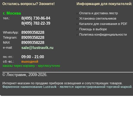
Остались вопросы? Звоните!
Информация для покупателей:
г. Москва
Оплата и доставка люстр
8(495) 730-86-84
тел.:
Установка светильников
8(495) 782-22-39
Каталоги для скачивания в PDF
Помощь в выборе
89099358228
WhatsApp:
Политика конфиденциальности
89099358228
Telegram:
89099358228
MAX
sale@lustravik.ru
e-mail:
09:00 - 21:00
пн.-пт.:
сб.-вс.:
выходной
заказы через корзину - круглосуточно
© Люстравик, 2009-2026.
Интернет-магазин по продаже приборов освещения и сопутствующих товаров.
Фирменное наименование Lustravik - является зарегистрированной торговой маркой.