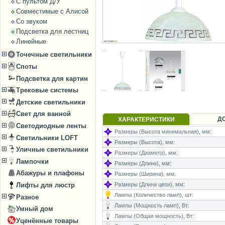
С пультом Д/У
Совместимые с Алисой
Со звуком
Подсветка для лестниц
Линейные
Точечные светильники
Споты
Подсветка для картин
Трековые системы
Детские светильники
Свет для ванной
Д
ХАРАКТЕРИСТИКИ
Светодиодные ленты
Размеры (Высота минимальная), мм:
Светильники LOFT
Размеры (Высота), мм:
Уличные светильники
Размеры (Диаметр), мм:
Лампочки
Размеры (Длина), мм:
Абажуры и плафоны
Размеры (Ширина), мм:
Лифты для люстр
Размеры (Длина цепи), мм:
Лампы (Количество ламп), шт:
Разное
Лампы (Мощность ламп), Вт:
Умный дом
Лампы (Общая мощность), Вт:
Уценённые товары