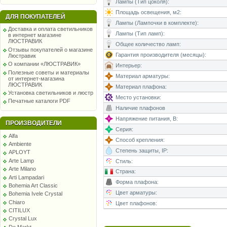
Лампы (Тип цоколя):
Площадь освещения, м2:
ДЛЯ ПОКУПАТЕЛЕЙ
Лампы (Лампочки в комплекте):
Доставка и оплата светильников
Лампы (Тип ламп):
в интернет магазине
ЛЮСТРАВИК
Общее количество ламп:
Отзывы покупателей о магазине
Гарантия производителя (месяцы):
Люстравик
О компании «ЛЮСТРАВИК»
Интерьер:
Полезные советы и материалы
Материал арматуры:
от интернет-магазина
ЛЮСТРАВИК
Материал плафона:
Установка светильников и люстр
Место установки:
Печатные каталоги PDF
Наличие плафонов
Напряжение питания, В:
ПРОИЗВОДИТЕЛИ
Серия:
Alfa
Способ крепления:
Ambiente
Степень защиты, IP:
APLOYT
Arte Lamp
Стиль:
Arte Milano
Страна:
Arti Lampadari
Форма плафона:
Bohemia Art Classic
Цвет арматуры:
Bohemia Ivele Crystal
Chiaro
Цвет плафонов:
CITILUX
Crystal Lux
De Markt