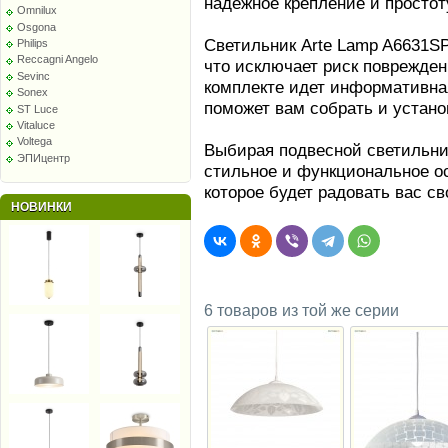
надежное крепление и простот
Omnilux
Osgona
Светильник Arte Lamp A6631S
Philips
Reccagni Angelo
что исключает риск поврежден
Sevinc
комплекте идет информативная
Sonex
поможет вам собрать и устано
ST Luce
Vitaluce
Voltega
Выбирая подвесной светильни
ЭПИцентр
стильное и функциональное о
которое будет радовать вас с
НОВИНКИ
6 товаров из той же серии