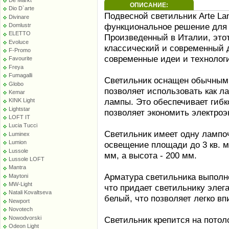
ОПИСАНИЕ:
Dio D`arte
Подвесной светильник Arte La
Divinare
функциональное решение для 
Domlustr
ELETTO
Произведенный в Италии, этот
Evoluce
классический и современный 
F-Promo
современные идеи и технолог
Favourite
Freya
Fumagalli
Светильник оснащен обычным 
Globo
позволяет использовать как л
Kemar
лампы. Это обеспечивает гибк
KINK Light
Lightstar
позволяет экономить электроэ
LOFT IT
Lucia Tucci
Светильник имеет одну лампоч
Luminex
Lumion
освещение площади до 3 кв. м
Lussole
мм, а высота - 200 мм.
Lussole LOFT
Mantra
Арматура светильника выполне
Maytoni
MW-Light
что придает светильнику элег
Natali Kovaltseva
белый, что позволяет легко в
Newport
Novotech
Nowodvorski
Светильник крепится на потол
Odeon Light