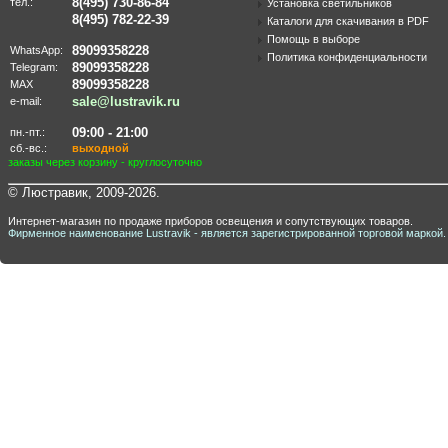
8(495) 730-86-84
тел.:
Установка светильников
8(495) 782-22-39
Каталоги для скачивания в PDF
Помощь в выборе
89099358228
WhatsApp:
Политика конфиденциальности
89099358228
Telegram:
89099358228
MAX
sale@lustravik.ru
e-mail:
09:00 - 21:00
пн.-пт.:
сб.-вс.:
выходной
заказы через корзину - круглосуточно
© Люстравик, 2009-2026.
Интернет-магазин по продаже приборов освещения и сопутствующих товаров.
Фирменное наименование Lustravik - является зарегистрированной торговой маркой.