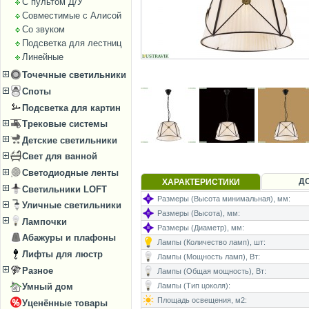
С пультом Д/У
Совместимые с Алисой
Со звуком
Подсветка для лестниц
Линейные
Точечные светильники
Споты
Подсветка для картин
Трековые системы
Детские светильники
Свет для ванной
Светодиодные ленты
Д
ХАРАКТЕРИСТИКИ
Светильники LOFT
Размеры (Высота минимальная), мм:
Уличные светильники
Размеры (Высота), мм:
Лампочки
Размеры (Диаметр), мм:
Абажуры и плафоны
Лампы (Количество ламп), шт:
Лифты для люстр
Лампы (Мощность ламп), Вт:
Разное
Лампы (Общая мощность), Вт:
Лампы (Тип цоколя):
Умный дом
Площадь освещения, м2:
Уценённые товары