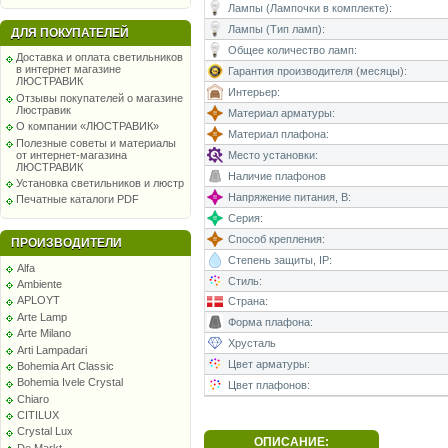
Лампы (Лампочки в комплекте):
Лампы (Тип ламп):
ДЛЯ ПОКУПАТЕЛЕЙ
Общее количество ламп:
Доставка и оплата светильников
в интернет магазине
Гарантия производителя (месяцы):
ЛЮСТРАВИК
Интерьер:
Отзывы покупателей о магазине
Люстравик
Материал арматуры:
О компании «ЛЮСТРАВИК»
Материал плафона:
Полезные советы и материалы
от интернет-магазина
Место установки:
ЛЮСТРАВИК
Наличие плафонов
Установка светильников и люстр
Напряжение питания, В:
Печатные каталоги PDF
Серия:
Способ крепления:
ПРОИЗВОДИТЕЛИ
Степень защиты, IP:
Alfa
Стиль:
Ambiente
APLOYT
Страна:
Arte Lamp
Форма плафона:
Arte Milano
Хрусталь
Arti Lampadari
Цвет арматуры:
Bohemia Art Classic
Bohemia Ivele Crystal
Цвет плафонов:
Chiaro
CITILUX
Crystal Lux
ОПИСАНИЕ:
De Markt