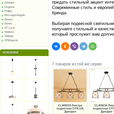
придать стильный акцент инт
Omnilux
Современные стиль и европейс
Osgona
Philips
бренда.
Reccagni Angelo
Sevinc
Выбирая подвесной светильни
Sonex
ST Luce
получаете стильный и качеств
Vitaluce
который прослужит вам долгие
Voltega
ЭПИцентр
НОВИНКИ
7 товаров из той же серии
CL409233 Люстра
CL409234 Люс
подвесная CITILUX,
подвесная CIT
Дрезден
Дрезден