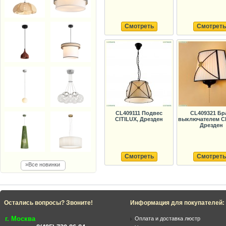
Смотреть
Смотреть
CL409111 Подвес
CL409321 Бр
CITILUX, Дрезден
выключателем CI
Дрезден
Смотреть
Смотреть
»Все новинки
Остались вопросы? Звоните!
Информация для покупателей:
г. Москва
Оплата и доставка люстр