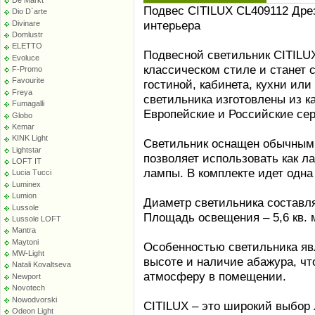
Подвес CITILUX CL409112 Дре
Dio D`arte
интерьера
Divinare
Domlustr
ELETTO
Подвесной светильник CITILU
Evoluce
классическом стиле и станет 
F-Promo
Favourite
гостиной, кабинета, кухни или
Freya
светильника изготовлены из 
Fumagalli
Европейские и Российские се
Globo
Kemar
KINK Light
Светильник оснащен обычным 
Lightstar
позволяет использовать как л
LOFT IT
лампы. В комплекте идет одна
Lucia Tucci
Luminex
Lumion
Диаметр светильника составляе
Lussole
Площадь освещения – 5,6 кв. м.
Lussole LOFT
Mantra
Maytoni
Особенностью светильника яв
MW-Light
высоте и наличие абажура, ч
Natali Kovaltseva
атмосферу в помещении.
Newport
Novotech
Nowodvorski
CITILUX – это широкий выбор 
Odeon Light