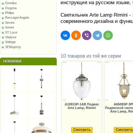
инструкция на русском языке, 
Omnilux
Osgona
Philips
Светильник Arte Lamp Rimini -
Reccagni Angelo
современного дизайна и функ
Sevinc
Sonex
ST Luce
Vitaluce
Voltega
ЭПИцентр
10 товаров из той же серии
НОВИНКИ
A1091SP-1AB Подвес
A6509SP-3P
Arte Lamp, Rimini
Подвесной свет
Arte Lamp, Ri
Смотреть
Смотреть