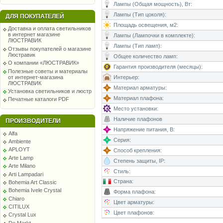
Лампы (Общая мощность), Вт:
Лампы (Тип цоколя):
ДЛЯ ПОКУПАТЕЛЕЙ
Площадь освещения, м2:
Доставка и оплата светильников
в интернет магазине
Лампы (Лампочки в комплекте):
ЛЮСТРАВИК
Лампы (Тип ламп):
Отзывы покупателей о магазине
Люстравик
Общее количество ламп:
О компании «ЛЮСТРАВИК»
Гарантия производителя (месяцы):
Полезные советы и материалы
от интернет-магазина
Интерьер:
ЛЮСТРАВИК
Материал арматуры:
Установка светильников и люстр
Материал плафона:
Печатные каталоги PDF
Место установки:
Наличие плафонов
ПРОИЗВОДИТЕЛИ
Напряжение питания, В:
Alfa
Серия:
Ambiente
APLOYT
Способ крепления:
Arte Lamp
Степень защиты, IP:
Arte Milano
Стиль:
Arti Lampadari
Страна:
Bohemia Art Classic
Bohemia Ivele Crystal
Форма плафона:
Chiaro
Цвет арматуры:
CITILUX
Цвет плафонов:
Crystal Lux
De Markt