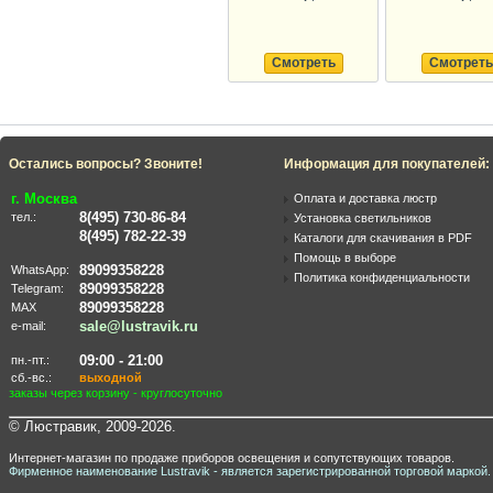
Смотреть
Смотреть
Остались вопросы? Звоните!
Информация для покупателей:
г. Москва
Оплата и доставка люстр
8(495) 730-86-84
тел.:
Установка светильников
8(495) 782-22-39
Каталоги для скачивания в PDF
Помощь в выборе
89099358228
WhatsApp:
Политика конфиденциальности
89099358228
Telegram:
89099358228
MAX
sale@lustravik.ru
e-mail:
09:00 - 21:00
пн.-пт.:
сб.-вс.:
выходной
заказы через корзину - круглосуточно
© Люстравик, 2009-2026.
Интернет-магазин по продаже приборов освещения и сопутствующих товаров.
Фирменное наименование Lustravik - является зарегистрированной торговой маркой.