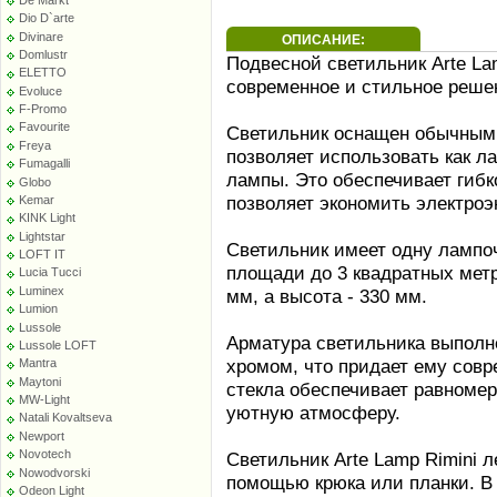
Dio D`arte
Divinare
ОПИСАНИЕ:
Domlustr
Подвесной светильник Arte La
ELETTO
современное и стильное реше
Evoluce
F-Promo
Favourite
Светильник оснащен обычным 
Freya
позволяет использовать как л
Fumagalli
лампы. Это обеспечивает гибк
Globo
позволяет экономить электроэ
Kemar
KINK Light
Lightstar
Светильник имеет одну лампоч
LOFT IT
площади до 3 квадратных метр
Lucia Tucci
Luminex
мм, а высота - 330 мм.
Lumion
Lussole
Арматура светильника выполн
Lussole LOFT
хромом, что придает ему сов
Mantra
Maytoni
стекла обеспечивает равномер
MW-Light
уютную атмосферу.
Natali Kovaltseva
Newport
Novotech
Светильник Arte Lamp Rimini л
Nowodvorski
помощью крюка или планки. В
Odeon Light