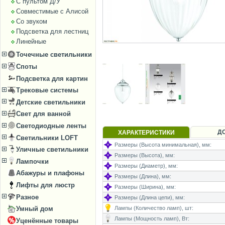
С пультом Д/У
Совместимые с Алисой
Со звуком
Подсветка для лестниц
Линейные
Точечные светильники
Споты
Подсветка для картин
Трековые системы
Детские светильники
Свет для ванной
Светодиодные ленты
Д
ХАРАКТЕРИСТИКИ
Светильники LOFT
Размеры (Высота минимальная), мм:
Уличные светильники
Размеры (Высота), мм:
Лампочки
Размеры (Диаметр), мм:
Абажуры и плафоны
Размеры (Длина), мм:
Лифты для люстр
Размеры (Ширина), мм:
Разное
Размеры (Длина цепи), мм:
Лампы (Количество ламп), шт:
Умный дом
Лампы (Мощность ламп), Вт:
Уценённые товары