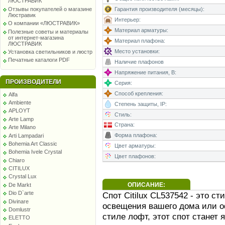
ЛЮСТРАВИК
Гарантия производителя (месяцы):
Отзывы покупателей о магазине
Люстравик
Интерьер:
О компании «ЛЮСТРАВИК»
Материал арматуры:
Полезные советы и материалы
от интернет-магазина
Материал плафона:
ЛЮСТРАВИК
Место установки:
Установка светильников и люстр
Печатные каталоги PDF
Наличие плафонов
Напряжение питания, В:
ПРОИЗВОДИТЕЛИ
Серия:
Способ крепления:
Alfa
Ambiente
Степень защиты, IP:
APLOYT
Стиль:
Arte Lamp
Страна:
Arte Milano
Форма плафона:
Arti Lampadari
Bohemia Art Classic
Цвет арматуры:
Bohemia Ivele Crystal
Цвет плафонов:
Chiaro
CITILUX
Crystal Lux
ОПИСАНИЕ:
De Markt
Dio D`arte
Спот Citilux CL537542 - это 
Divinare
освещения вашего дома или 
Domlustr
стиле лофт, этот спот станет 
ELETTO