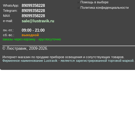
Помощь в выборе
89099358228
WhatsApp:
Политика конфиденциальности
89099358228
Telegram:
89099358228
MAX
sale@lustravik.ru
e-mail:
09:00 - 21:00
пн.-пт.:
сб.-вс.:
выходной
заказы через корзину - круглосуточно
© Люстравик, 2009-2026.
Интернет-магазин по продаже приборов освещения и сопутствующих товаров.
Фирменное наименование Lustravik - является зарегистрированной торговой маркой.