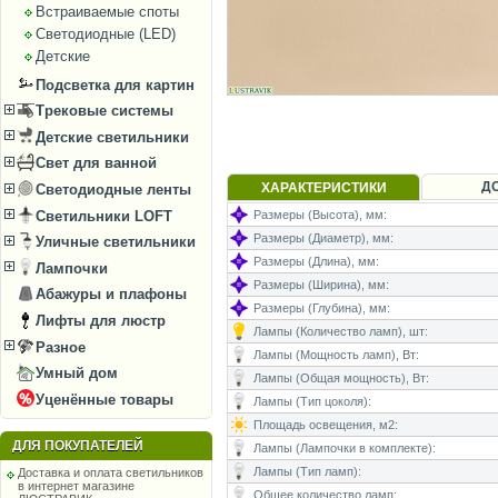
Встраиваемые споты
Светодиодные (LED)
Детские
Подсветка для картин
Трековые системы
Детские светильники
Свет для ванной
Д
ХАРАКТЕРИСТИКИ
Светодиодные ленты
Светильники LOFT
Размеры (Высота), мм:
Размеры (Диаметр), мм:
Уличные светильники
Размеры (Длина), мм:
Лампочки
Размеры (Ширина), мм:
Абажуры и плафоны
Размеры (Глубина), мм:
Лифты для люстр
Лампы (Количество ламп), шт:
Разное
Лампы (Мощность ламп), Вт:
Умный дом
Лампы (Общая мощность), Вт:
Уценённые товары
Лампы (Тип цоколя):
Площадь освещения, м2:
ДЛЯ ПОКУПАТЕЛЕЙ
Лампы (Лампочки в комплекте):
Лампы (Тип ламп):
Доставка и оплата светильников
в интернет магазине
Общее количество ламп: