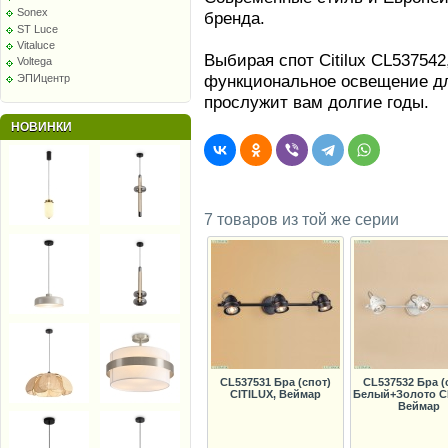
Sonex
бренда.
ST Luce
Vitaluce
Выбирая спот Citilux CL537542
Voltega
функциональное освещение дл
ЭПИцентр
прослужит вам долгие годы.
НОВИНКИ
7 товаров из той же серии
CL537531 Бра (спот)
CL537532 Бра (
CITILUX, Веймар
Белый+Золото CI
Веймар