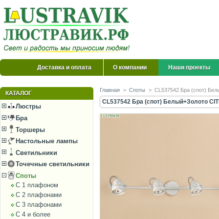
Доставка и оплата
О компании
Наши проекты
Главная
>
Споты
>
CL537542 Бра (спот) Бел
КАТАЛОГ
CL537542 Бра (спот) Белый+Золото CIT
Люстры
Бра
Торшеры
Настольные лампы
Светильники
Точечные светильники
Споты
С 1 плафоном
С 2 плафонами
С 3 плафонами
С 4 и более