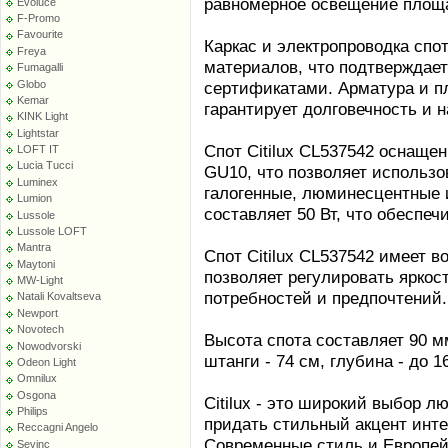
равномерное освещение площад
Evoluce
F-Promo
Favourite
Каркас и электропроводка спо
Freya
материалов, что подтверждае
Fumagalli
Globo
сертификатами. Арматура и п
Kemar
гарантирует долговечность и 
KINK Light
Lightstar
Спот Citilux CL537542 оснаще
LOFT IT
Lucia Tucci
GU10, что позволяет использ
Luminex
галогенные, люминесцентные 
Lumion
составляет 50 Вт, что обеспе
Lussole
Lussole LOFT
Mantra
Спот Citilux CL537542 имеет 
Maytoni
позволяет регулировать яркос
MW-Light
потребностей и предпочтений.
Natali Kovaltseva
Newport
Novotech
Высота спота составляет 90 м
Nowodvorski
штанги - 74 см, глубина - до 1
Odeon Light
Omnilux
Osgona
Citilux - это широкий выбор л
Philips
придать стильный акцент инт
Reccagni Angelo
Современные стиль и Европейс
Sevinc