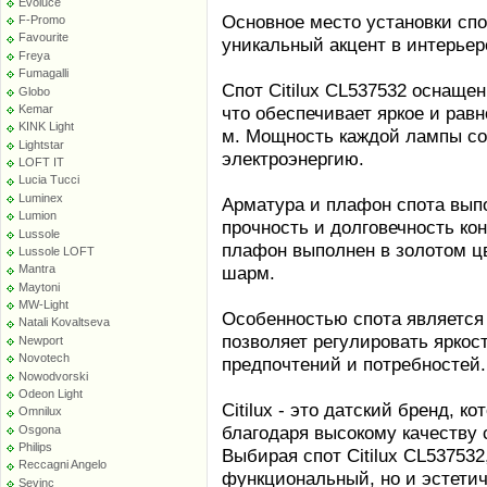
Evoluce
Основное место установки спот
F-Promo
Favourite
уникальный акцент в интерьер
Freya
Fumagalli
Спот Citilux CL537532 оснаще
Globo
Kemar
что обеспечивает яркое и рав
KINK Light
м. Мощность каждой лампы сос
Lightstar
электроэнергию.
LOFT IT
Lucia Tucci
Luminex
Арматура и плафон спота выпо
Lumion
прочность и долговечность ко
Lussole
плафон выполнен в золотом цв
Lussole LOFT
шарм.
Mantra
Maytoni
MW-Light
Особенностью спота является
Natali Kovaltseva
позволяет регулировать яркос
Newport
Novotech
предпочтений и потребностей.
Nowodvorski
Odeon Light
Citilux - это датский бренд, 
Omnilux
благодаря высокому качеству 
Osgona
Philips
Выбирая спот Citilux CL537532
Reccagni Angelo
функциональный, но и эстети
Sevinc