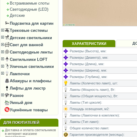
Встраиваемые споты
Светодиодные (LED)
Детские
Подсветка для картин
Трековые системы
Детские светильники
Д
ХАРАКТЕРИСТИКИ
Свет для ванной
Размеры (Высота), мм:
Светодиодные ленты
Размеры (Диаметр), мм:
Светильники LOFT
Размеры (Длина), мм:
Уличные светильники
Размеры (Ширина), мм:
Лампочки
Размеры (Глубина), мм:
Абажуры и плафоны
Лампы (Количество ламп), шт:
Лифты для люстр
Лампы (Мощность ламп), Вт:
Разное
Лампы (Общая мощность), Вт:
Умный дом
Лампы (Тип цоколя):
Площадь освещения, м2:
Уценённые товары
Лампы (Лампочки в комплекте):
Лампы (Тип ламп):
ДЛЯ ПОКУПАТЕЛЕЙ
Общее количество ламп:
Доставка и оплата светильников
в интернет магазине
Гарантия производителя (месяцы):