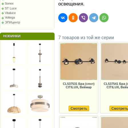
освещения.
Sonex
ST Luce
Vitaluce
Voltega
ЭПИцентр
НОВИНКИ
7 товаров из той же серии
CL537531 Бра (спот)
CL537541 Бра (
CITILUX, Веймар
CITILUX, Вей
Смотреть
Смотреть