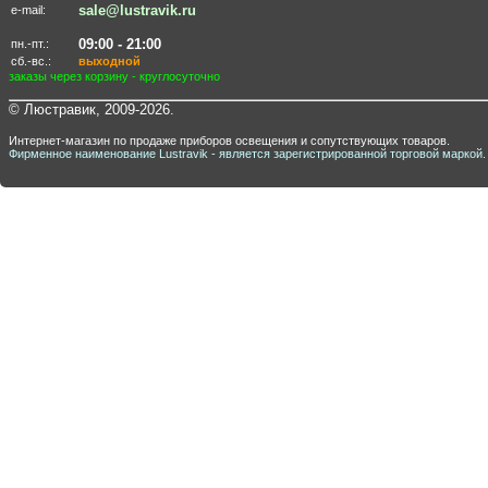
sale@lustravik.ru
e-mail:
09:00 - 21:00
пн.-пт.:
сб.-вс.:
выходной
заказы через корзину - круглосуточно
© Люстравик, 2009-2026.
Интернет-магазин по продаже приборов освещения и сопутствующих товаров.
Фирменное наименование Lustravik - является зарегистрированной торговой маркой.