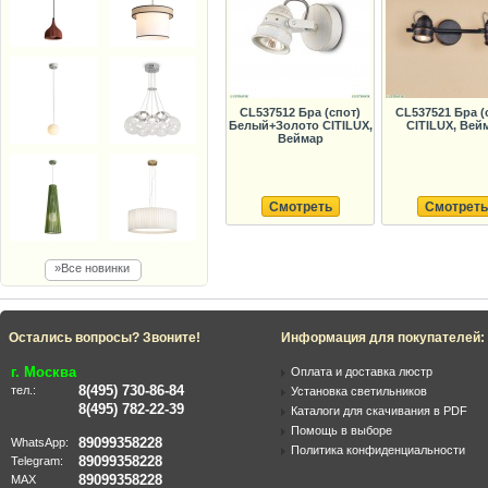
CL537512 Бра (спот)
CL537521 Бра (
Белый+Золото CITILUX,
CITILUX, Вей
Веймар
Смотреть
Смотреть
»Все новинки
Остались вопросы? Звоните!
Информация для покупателей:
г. Москва
Оплата и доставка люстр
8(495) 730-86-84
тел.:
Установка светильников
8(495) 782-22-39
Каталоги для скачивания в PDF
Помощь в выборе
89099358228
WhatsApp:
Политика конфиденциальности
89099358228
Telegram:
89099358228
MAX