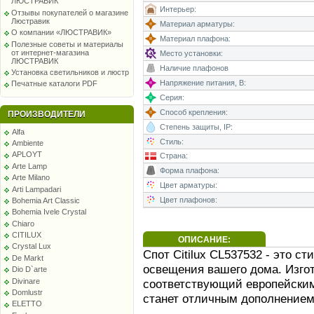
ЛЮСТРАВИК
Интерьер:
Отзывы покупателей о магазине
Люстравик
Материал арматуры:
О компании «ЛЮСТРАВИК»
Материал плафона:
Полезные советы и материалы
от интернет-магазина
Место установки:
ЛЮСТРАВИК
Наличие плафонов
Установка светильников и люстр
Напряжение питания, В:
Печатные каталоги PDF
Серия:
Способ крепления:
ПРОИЗВОДИТЕЛИ
Степень защиты, IP:
Alfa
Стиль:
Ambiente
APLOYT
Страна:
Arte Lamp
Форма плафона:
Arte Milano
Цвет арматуры:
Arti Lampadari
Цвет плафонов:
Bohemia Art Classic
Bohemia Ivele Crystal
Chiaro
CITILUX
ОПИСАНИЕ:
Crystal Lux
Спот Citilux CL537532 - это 
De Markt
освещения вашего дома. Изго
Dio D`arte
Divinare
соответствующий европейским
Domlustr
станет отличным дополнением 
ELETTO