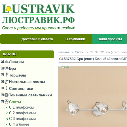
Доставка и оплата
О компании
Наши проекты
Главная
>
Споты
>
CL537532 Бра (спот) Бел
КАТАЛОГ
CL537532 Бра (спот) Белый+Золото CIT
Люстры
Бра
Торшеры
Настольные лампы
Светильники
Точечные светильники
Споты
С 1 плафоном
С 2 плафонами
С 3 плафонами
С 4 и более