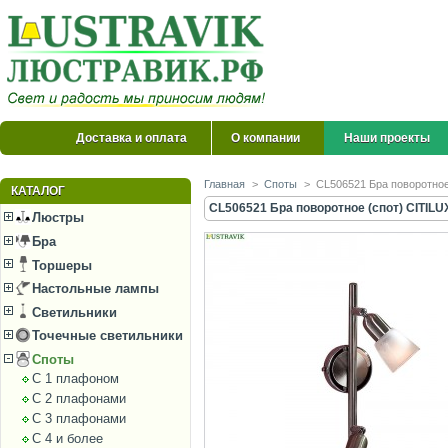
Доставка и оплата
О компании
Наши проекты
Главная
>
Споты
>
CL506521 Бра поворотное
КАТАЛОГ
CL506521 Бра поворотное (спот) CITILU
Люстры
Бра
Торшеры
Настольные лампы
Светильники
Точечные светильники
Споты
С 1 плафоном
С 2 плафонами
С 3 плафонами
С 4 и более