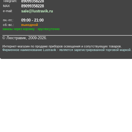
89099358228
Telegram:
89099358228
MAX
sale@lustravik.ru
e-mail:
09:00 - 21:00
пн.-пт.:
сб.-вс.:
выходной
заказы через корзину - круглосуточно
© Люстравик, 2009-2026.
Интернет-магазин по продаже приборов освещения и сопутствующих товаров.
Фирменное наименование Lustravik - является зарегистрированной торговой маркой.