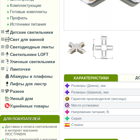
Комплектующие
Готовые комплекты
Профиль
Источники питания
Детские светильники
Свет для ванной
Светодиодные ленты
Светильники LOFT
Уличные светильники
Лампочки
Абажуры и плафоны
Д
ХАРАКТЕРИСТИКИ
Лифты для люстр
Размеры (Длина), мм:
Разное
Размеры (Ширина), мм:
Умный дом
Гарантия производителя (месяцы):
Место установки:
Уценённые товары
Напряжение питания, В:
Серия:
ДЛЯ ПОКУПАТЕЛЕЙ
Страна:
Доставка и оплата светильников
в интернет магазине
ЛЮСТРАВИК
Отзывы покупателей о магазине