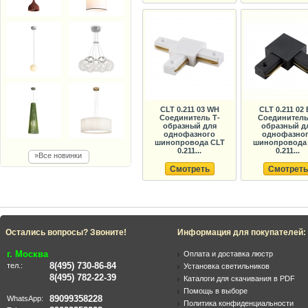
CLT 0.211 03 WH
CLT 0.211 02
Соединитель Т-
Соединитель
образный для
образный д
однофазного
однофазно
шинопровода CLT
шинопровода
0.211...
0.211...
»Все новинки
Смотреть
Смотреть
Остались вопросы? Звоните!
Информация для покупателей:
г. Москва
Оплата и доставка люстр
8(495) 730-86-84
тел.:
Установка светильников
8(495) 782-22-39
Каталоги для скачивания в PDF
Помощь в выборе
89099358228
WhatsApp:
Политика конфиденциальности