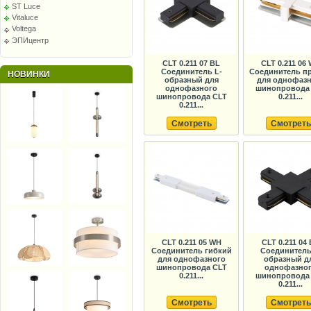
ST Luce
Vitaluce
Voltega
ЭПИцентр
CLT 0.211 07 BL
CLT 0.211 06
Соединитель L-
Соединитель п
НОВИНКИ
образный для
для однофазн
однофазного
шинопровода
шинопровода CLT
0.211...
0.211...
Смотреть
Смотреть
CLT 0.211 05 WH
CLT 0.211 04
Соединитель гибкий
Соединитель
для однофазного
образный д
шинопровода CLT
однофазно
0.211...
шинопровода
0.211...
Смотреть
Смотреть