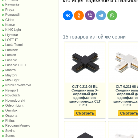
кто ищет надежное и стильное
Favourite
Freya
Fumagalli
Globo
Kemar
KINK Light
Lightstar
15 товаров из той же серии
LOFT IT
Lucia Tucci
Luminex
Lumion
Lussole
Lussole LOFT
Mantra
Maytoni
MW-Light
Natali Kovaltseva
CLT 0.211 09 BL
CLT 0.211 08
Newport
Соединитель X-
Соединитель
образный для
образный д
Novotech
однофазного
однофазно
Nowodvorski
шинопровода CLT
шинопровода
0.211...
0.211...
Odeon Light
Omnilux
Смотреть
Смотреть
Osgona
Philips
Reccagni Angelo
Sevinc
Sonex