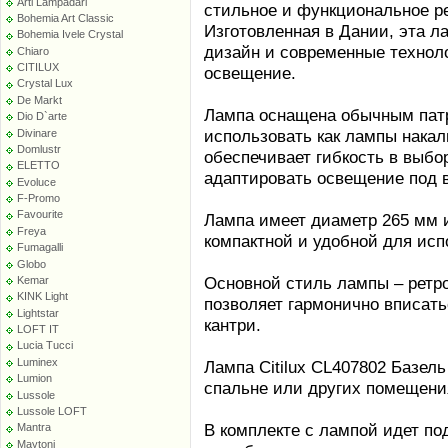
Arti Lampadari
стильное и функциональное р
Bohemia Art Classic
Изготовленная в Дании, эта л
Bohemia Ivele Crystal
дизайн и современные техноло
Chiaro
CITILUX
освещение.
Crystal Lux
De Markt
Лампа оснащена обычным патр
Dio D`arte
использовать как лампы накал
Divinare
Domlustr
обеспечивает гибкость в выбо
ELETTO
адаптировать освещение под 
Evoluce
F-Promo
Favourite
Лампа имеет диаметр 265 мм и
Freya
компактной и удобной для ис
Fumagalli
Globo
Основной стиль лампы – ретро
Kemar
KINK Light
позволяет гармонично вписать
Lightstar
кантри.
LOFT IT
Lucia Tucci
Luminex
Лампа Citilux CL407802 Базел
Lumion
спальне или других помещения
Lussole
Lussole LOFT
В комплекте с лампой идет по
Mantra
Maytoni