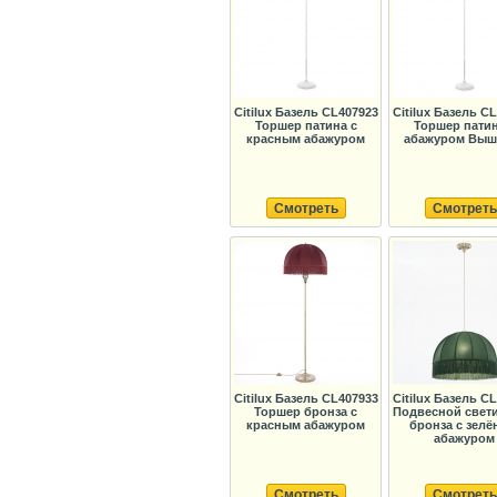
Citilux Базель CL407923
Citilux Базель C
Торшер патина с
Торшер патин
красным абажуром
абажуром Выш
Смотреть
Смотреть
Citilux Базель CL407933
Citilux Базель C
Торшер бронза с
Подвесной свет
красным абажуром
бронза с зел
абажуром
Смотреть
Смотреть