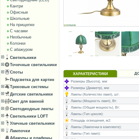
Кантри
Офисные
Школьные
На прищепке
С часами
Необычные
Колонки
С абажуром
Светильники
Точечные светильники
Споты
Д
ХАРАКТЕРИСТИКИ
Подсветка для картин
Размеры (Высота), мм:
Трековые системы
Размеры (Диаметр), мм:
Детские светильники
Лампы (Количество ламп), шт:
Лампы (Мощность ламп), Вт:
Свет для ванной
Лампы (Общая мощность), Вт:
Светодиодные ленты
Лампы (Тип цоколя):
Светильники LOFT
Площадь освещения, м2:
Уличные светильники
Лампы (Лампочки в комплекте):
Лампочки
Лампы (Тип ламп):
Абажуры и плафоны