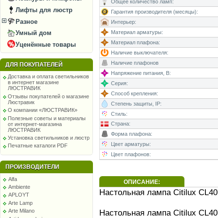
Общее количество ламп:
Лифты для люстр
Гарантия производителя (месяцы):
Разное
Интерьер:
Умный дом
Материал арматуры:
Материал плафона:
Уценённые товары
Наличие выключателя:
Наличие плафонов
ДЛЯ ПОКУПАТЕЛЕЙ
Напряжение питания, В:
Доставка и оплата светильников
в интернет магазине
Серия:
ЛЮСТРАВИК
Способ крепления:
Отзывы покупателей о магазине
Люстравик
Степень защиты, IP:
О компании «ЛЮСТРАВИК»
Стиль:
Полезные советы и материалы
Страна:
от интернет-магазина
ЛЮСТРАВИК
Форма плафона:
Установка светильников и люстр
Цвет арматуры:
Печатные каталоги PDF
Цвет плафонов:
ПРОИЗВОДИТЕЛИ
Alfa
ОПИСАНИЕ:
Ambiente
Настольная лампа Citilux CL4
APLOYT
Arte Lamp
Настольная лампа Citilux CL4
Arte Milano