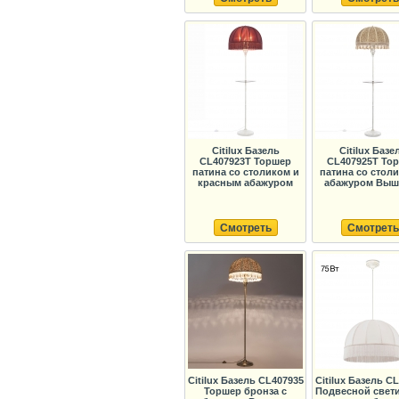
Citilux Базель
Citilux Базе
CL407923T Торшер
CL407925T То
патина со столиком и
патина со стол
красным абажуром
абажуром Выш
Смотреть
Смотреть
Citilux Базель CL407935
Citilux Базель C
Торшер бронза с
Подвесной свет