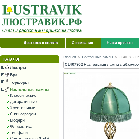
Доставка и оплата
О компании
Наши проекты
Главная
>
Настольные лампы
>
CL407802 На
КАТАЛОГ
CL407802 Настольная лампа с абажуром
Люстры
Бра
Торшеры
Настольные лампы
Классические
Декоративные
Хрустальные
С виноградом
Модерн
Флористика
Тиффани
Светодиодные (LED)