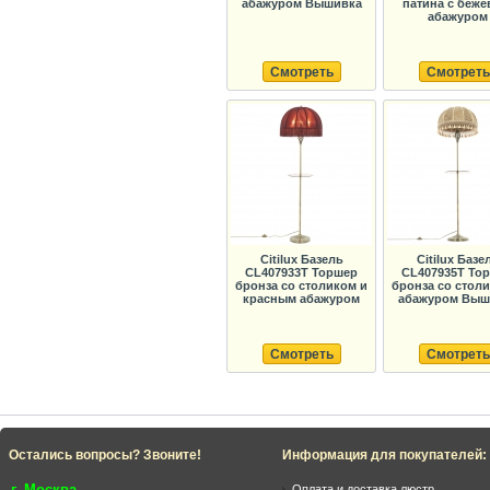
абажуром Вышивка
патина с беж
абажуром
Смотреть
Смотреть
Citilux Базель
Citilux Базе
CL407933T Торшер
CL407935T То
бронза со столиком и
бронза со стол
красным абажуром
абажуром Выш
Смотреть
Смотреть
Остались вопросы? Звоните!
Информация для покупателей:
г. Москва
Оплата и доставка люстр