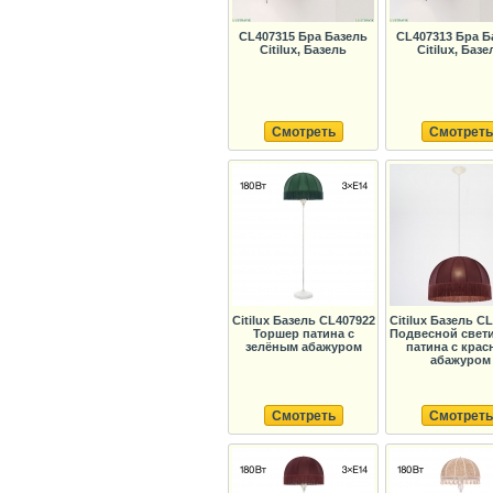
CL407315 Бра Базель
CL407313 Бра Б
Citilux, Базель
Citilux, Базе
Смотреть
Смотреть
Citilux Базель CL407922
Citilux Базель C
Торшер патина с
Подвесной свет
зелёным абажуром
патина с кра
абажуром
Смотреть
Смотреть