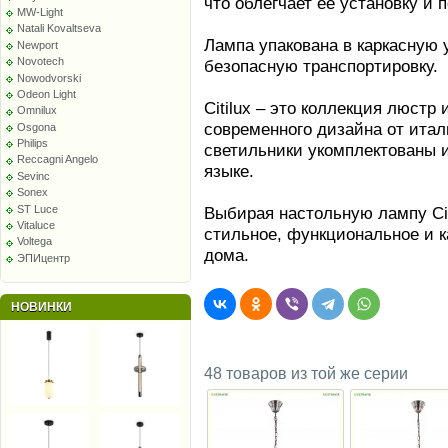
что облегчает ее установку и 
MW-Light
Natali Kovaltseva
Лампа упакована в каркасную у
Newport
Novotech
безопасную транспортировку.
Nowodvorski
Odeon Light
Citilux – это коллекция люстр
Omnilux
современного дизайна от итал
Osgona
Philips
светильники укомплектованы 
Reccagni Angelo
языке.
Sevinc
Sonex
ST Luce
Выбирая настольную лампу Cit
Vitaluce
стильное, функциональное и 
Voltega
дома.
ЭПИцентр
НОВИНКИ
48 товаров из той же серии