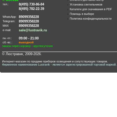
8(495) 730-86-84
тел.:
Установка светильников
8(495) 782-22-39
Каталоги для скачивания в PDF
Помощь в выборе
89099358228
WhatsApp:
Политика конфиденциальности
89099358228
Telegram:
89099358228
MAX
sale@lustravik.ru
e-mail:
09:00 - 21:00
пн.-пт.:
сб.-вс.:
выходной
заказы через корзину - круглосуточно
© Люстравик, 2009-2026.
Интернет-магазин по продаже приборов освещения и сопутствующих товаров.
Фирменное наименование Lustravik - является зарегистрированной торговой маркой.