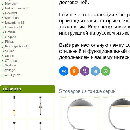
долговечной.
MW-Light
Natali Kovaltseva
Newport
Lussole – это коллекция люстр
Novotech
производителей, которые соче
Nowodvorski
технологии. Все светильники
Odeon Light
инструкцией на русском языке
Omnilux
Osgona
Philips
Выбирая настольную лампу Lu
Reccagni Angelo
стильный и функциональный с
Sevinc
Sonex
дополнением к вашему интерь
ST Luce
Vitaluce
Voltega
ЭПИцентр
НОВИНКИ
5 товаров из той же серии