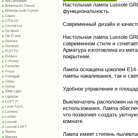
Arti Lampadari
Настольная лампа Lussole GRL
Bohemia Art Classic
функциональность
Bohemia Ivele Crystal
Chiaro
CITILUX
Современный дизайн и качес
Crystal Lux
De Markt
Настольная лампа Lussole GR
Dio D`arte
Divinare
современном стиле и сочетает
Domlustr
Арматура изготовлена из мета
ELETTO
покрытием.
Evoluce
F-Promo
Favourite
Лампа оснащена цоколем E14 (
Freya
лампы накаливания, так и св
Fumagalli
Globo
Kemar
Удобное управление и площа
KINK Light
Lightstar
Выключатель расположен на пр
LOFT IT
Lucia Tucci
использования. Лампа обеспеч
Luminex
что позволяет создать уютную
Lumion
комнате.
Lussole
Lussole LOFT
Mantra
Лампа имеет степень пылевлаг
Maytoni