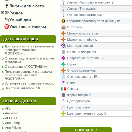
Лампы (Лампочки в комплекте):
Лифты для люстр
Лампы (Тип ламп):
Разное
Общее количество ламп:
Умный дом
Гарантия производителя (месяцы):
Уценённые товары
Интерьер:
Материал арматуры:
ДЛЯ ПОКУПАТЕЛЕЙ
Материал плафона:
Место установки:
Доставка и оплата светильников
в интернет магазине
Наличие плафонов
ЛЮСТРАВИК
Напряжение питания, В:
Отзывы покупателей о магазине
Люстравик
Серия:
О компании «ЛЮСТРАВИК»
Способ крепления:
Полезные советы и материалы
от интернет-магазина
Степень защиты, IP:
ЛЮСТРАВИК
Стиль:
Установка светильников и люстр
Печатные каталоги PDF
Страна:
Форма плафона:
ПРОИЗВОДИТЕЛИ
Цвет арматуры:
Цвет плафонов:
Alfa
Ambiente
Цветовая температура, K
APLOYT
Arte Lamp
Arte Milano
ОПИСАНИЕ: