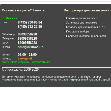
Остались вопросы? Звоните!
Информация для покупателей:
г. Москва
Оплата и доставка люстр
8(495) 730-86-84
тел.:
Установка светильников
8(495) 782-22-39
Каталоги для скачивания в PDF
Помощь в выборе
89099358228
WhatsApp:
Политика конфиденциальности
89099358228
Telegram:
89099358228
MAX
sale@lustravik.ru
e-mail:
09:00 - 21:00
пн.-пт.:
сб.-вс.:
выходной
заказы через корзину - круглосуточно
© Люстравик, 2009-2026.
Интернет-магазин по продаже приборов освещения и сопутствующих товаров.
Фирменное наименование Lustravik - является зарегистрированной торговой маркой.