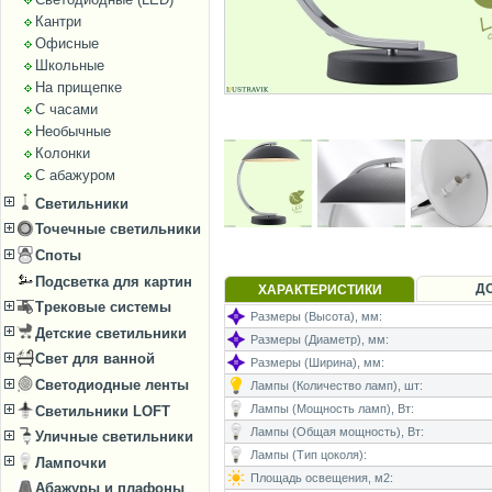
Кантри
Офисные
Школьные
На прищепке
С часами
Необычные
Колонки
С абажуром
Светильники
Точечные светильники
Споты
Подсветка для картин
Д
ХАРАКТЕРИСТИКИ
Трековые системы
Размеры (Высота), мм:
Детские светильники
Размеры (Диаметр), мм:
Свет для ванной
Размеры (Ширина), мм:
Светодиодные ленты
Лампы (Количество ламп), шт:
Лампы (Мощность ламп), Вт:
Светильники LOFT
Лампы (Общая мощность), Вт:
Уличные светильники
Лампы (Тип цоколя):
Лампочки
Площадь освещения, м2:
Абажуры и плафоны