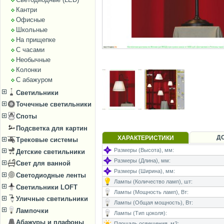
Кантри
Офисные
Школьные
На прищепке
С часами
Необычные
Колонки
С абажуром
Светильники
Точечные светильники
Споты
Подсветка для картин
Д
ХАРАКТЕРИСТИКИ
Трековые системы
Размеры (Высота), мм:
Детские светильники
Размеры (Длина), мм:
Свет для ванной
Размеры (Ширина), мм:
Светодиодные ленты
Лампы (Количество ламп), шт:
Светильники LOFT
Лампы (Мощность ламп), Вт:
Уличные светильники
Лампы (Общая мощность), Вт:
Лампочки
Лампы (Тип цоколя):
Абажуры и плафоны
Площадь освещения, м2: