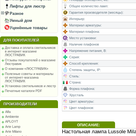
Лифты для люстр
Общее количество ламп:
Гарантия производителя (месяцы):
Разное
Интерьер:
Умный дом
Материал арматуры:
Уценённые товары
Материал плафона:
Место установки:
ДЛЯ ПОКУПАТЕЛЕЙ
Наличие плафонов
Доставка и оплата светильников
Напряжение питания, В:
в интернет магазине
ЛЮСТРАВИК
Серия:
Отзывы покупателей о магазине
Способ крепления:
Люстравик
О компании «ЛЮСТРАВИК»
Степень защиты, IP:
Полезные советы и материалы
Стиль:
от интернет-магазина
ЛЮСТРАВИК
Страна:
Установка светильников и люстр
Форма плафона:
Печатные каталоги PDF
Хрусталь
Цвет арматуры:
ПРОИЗВОДИТЕЛИ
Цвет плафонов:
Alfa
Ambiente
APLOYT
ОПИСАНИЕ:
Arte Lamp
Настольная лампа Lussole Mila
Arte Milano