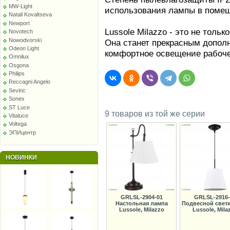
MW-Light
использования лампы в поме
Natali Kovaltseva
Newport
Lussole Milazzo - это не толь
Novotech
Nowodvorski
Она станет прекрасным допол
Odeon Light
комфортное освещение рабоче
Omnilux
Osgona
Philips
Reccagni Angelo
Sevinc
Sonex
ST Luce
9 товаров из той же серии
Vitaluce
Voltega
ЭПИцентр
НОВИНКИ
GRLSL-2904-01
GRLSL-2916-
Настольная лампа
Подвесной свет
Lussole, Milazzo
Lussole, Mila