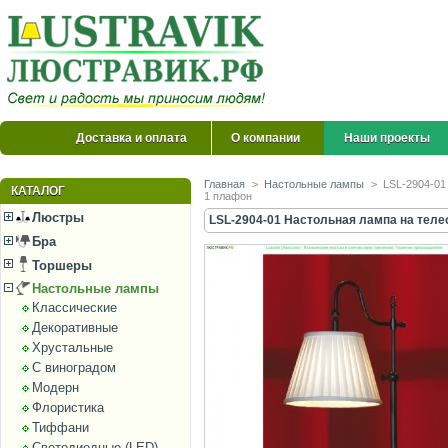
Доставка и оплата
О компании
Наши проекты
Главная
>
Настольные лампы
>
LSL-2904-01
КАТАЛОГ
1 плафон
Люстры
LSL-2904-01 Настольная лампа на телеск
Бра
Торшеры
Настольные лампы
Классические
Декоративные
Хрустальные
С виноградом
Модерн
Флористика
Тиффани
Светодиодные (LED)