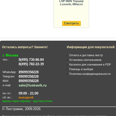
LSP-0605 Торшер
Lussole, Milazzo
Смотреть
Остались вопросы? Звоните!
Информация для покупателей:
г. Москва
Оплата и доставка люстр
8(495) 730-86-84
тел.:
Установка светильников
8(495) 782-22-39
Каталоги для скачивания в PDF
Помощь в выборе
89099358228
WhatsApp:
Политика конфиденциальности
89099358228
Telegram:
89099358228
MAX
sale@lustravik.ru
e-mail:
09:00 - 21:00
пн.-пт.:
сб.-вс.:
выходной
заказы через корзину - круглосуточно
© Люстравик, 2009-2026.