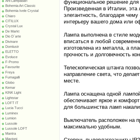
Arti Lampadari
функциональное решение для 
Bohemia Art Classic
Произведенная в Италии, эта 
Bohemia Ivele Crystal
элегантность, благодаря чему
Chiaro
интерьеру вашего дома или о
CITILUX
Crystal Lux
De Markt
Лампа выполнена в стиле моде
Dio D`arte
вписаться в любой современн
Divinare
изготовлена из металла, а пла
Domlustr
ELETTO
прочность и долговечность ко
Evoluce
F-Promo
Телескопическая штанга позво
Favourite
Freya
направление света, что делае
Fumagalli
месте.
Globo
Kemar
Лампа оснащена одной лампой
KINK Light
Lightstar
обеспечивает яркое и комфорт
LOFT IT
для большинства ламп накали
Lucia Tucci
Luminex
Lumion
Выключатель расположен на п
Lussole
максимально удобным.
Lussole LOFT
Mantra
Степень пылевлагозащиты IP2
Maytoni