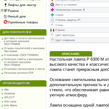
Лифты для люстр
Место установки:
Напряжение питания, В:
Разное
Серия:
Умный дом
Степень защиты, IP:
Уценённые товары
Стиль:
Страна:
ДЛЯ ПОКУПАТЕЛЕЙ
Цвет арматуры:
Доставка и оплата светильников
Цвет плафонов:
в интернет магазине
ЛЮСТРАВИК
Отзывы покупателей о магазине
Люстравик
ОПИСАНИЕ:
О компании «ЛЮСТРАВИК»
Настольная лампа P 6300 M от 
Полезные советы и материалы
от интернет-магазина
высокого качества и классичес
ЛЮСТРАВИК
лампа станет прекрасным доп
Установка светильников и люстр
Печатные каталоги PDF
Основание светильника выполн
ПРОИЗВОДИТЕЛИ
дополнительную прочность и 
стекло, что обеспечивает рав
Alfa
Ambiente
уютную атмосферу.
APLOYT
Arte Lamp
Лампа оснащена одной лампой
Arte Milano