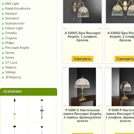
MW-Light
Natali Kovaltseva
Newport
Novotech
Nowodvorski
Odeon Light
Omnilux
A 6300/1 Бра Reccagni
A 6300/2 Бра Re
Angelo, 1 плафон,
Angelo, 2 плаф
Osgona
бронза
бронза
Philips
Reccagni Angelo
Sevinc
Sonex
Смотреть
Смотреть
ST Luce
Vitaluce
Voltega
ЭПИцентр
НОВИНКИ
P 6300 G Настольная
P 6300 P Насто
лампа Reccagni Angelo,
лампа Reccagni 
2 лампы, французское
1 плафон, франц
золото
золото