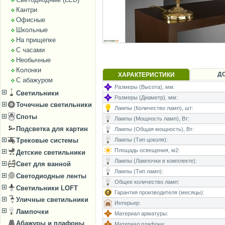
Кантри
Офисные
Школьные
На прищепке
С часами
Необычные
Колонки
Д
ХАРАКТЕРИСТИКИ
С абажуром
Размеры (Высота), мм:
Светильники
Размеры (Диаметр), мм:
Точечные светильники
Лампы (Количество ламп), шт:
Споты
Лампы (Мощность ламп), Вт:
Подсветка для картин
Лампы (Общая мощность), Вт:
Трековые системы
Лампы (Тип цоколя):
Площадь освещения, м2:
Детские светильники
Лампы (Лампочки в комплекте):
Свет для ванной
Лампы (Тип ламп):
Светодиодные ленты
Общее количество ламп:
Светильники LOFT
Гарантия производителя (месяцы):
Уличные светильники
Интерьер:
Лампочки
Материал арматуры:
Абажуры и плафоны
Материал плафона: