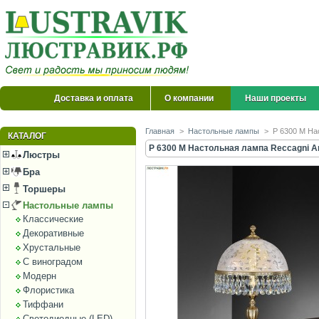
Доставка и оплата
О компании
Наши проекты
Главная
>
Настольные лампы
>
P 6300 M На
КАТАЛОГ
P 6300 M Настольная лампа Reccagni A
Люстры
Бра
Торшеры
Настольные лампы
Классические
Декоративные
Хрустальные
С виноградом
Модерн
Флористика
Тиффани
Светодиодные (LED)