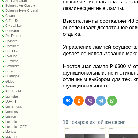
позволяет использовать как л
Arti Lampadari
Bohemia Art Classic
люминесцентные лампы.
Bohemia Ivele Crystal
Chiaro
Высота лампы составляет 48 с
CITILUX
Crystal Lux
обеспечивает достаточное ос
De Markt
отдыха.
Dio D`arte
Divinare
Управление лампой осуществл
Domlustr
ELETTO
делает ее использование мак
Evoluce
F-Promo
Настольная лампа P 6300 M от 
Favourite
Freya
функциональный, но и стильн
Fumagalli
отличным выбором для тех, кт
Globo
функциональность.
Kemar
KINK Light
Lightstar
LOFT IT
Lucia Tucci
Luminex
Lumion
16 товаров из той же серии
Lussole
Lussole LOFT
Mantra
Maytoni