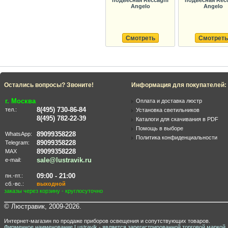
подвесная Reccagni
подвесная Rec
Angelo
Angelo
Смотреть
Смотреть
Остались вопросы? Звоните!
Информация для покупателей:
г. Москва
Оплата и доставка люстр
8(495) 730-86-84
тел.:
Установка светильников
8(495) 782-22-39
Каталоги для скачивания в PDF
Помощь в выборе
89099358228
WhatsApp:
Политика конфиденциальности
89099358228
Telegram:
89099358228
MAX
sale@lustravik.ru
e-mail:
09:00 - 21:00
пн.-пт.:
сб.-вс.:
выходной
заказы через корзину - круглосуточно
© Люстравик, 2009-2026.
Интернет-магазин по продаже приборов освещения и сопутствующих товаров.
Фирменное наименование Lustravik - является зарегистрированной торговой маркой.