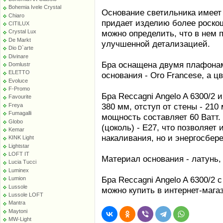
Bohemia Ivele Crystal
Основание светильника имеет
Chiaro
придает изделию более роско
CITILUX
можно определить, что в нем
Crystal Lux
De Markt
улучшенной детализацией.
Dio D`arte
Divinare
Бра оснащена двумя плафонам
Domlustr
ELETTO
основания - Oro Francese, а 
Evoluce
F-Promo
Бра Reccagni Angelo A 6300/2 
Favourite
380 мм, отступ от стены - 210
Freya
Fumagalli
мощность составляет 60 Ватт.
Globo
(цоколь) - E27, что позволяет
Kemar
накаливания, но и энергосбе
KINK Light
Lightstar
LOFT IT
Материал основания - латунь,
Lucia Tucci
Luminex
Бра Reccagni Angelo A 6300/2 
Lumion
Lussole
можно купить в интернет-мага
Lussole LOFT
Mantra
Maytoni
MW-Light