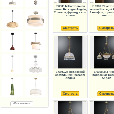
P 6300 M Настольная
P 6300 P Насто
лампа Reccagni Angelo,
лампа Reccagni 
2 лампы, французское
1 плафон, франц
золото
золото
Смотреть
Смотреть
L 6300/28 Подвесной
L 6300/3+3 Лю
светильник Reccagni
подвесная Rec
Angelo
Angelo
Смотреть
Смотреть
»Все новинки