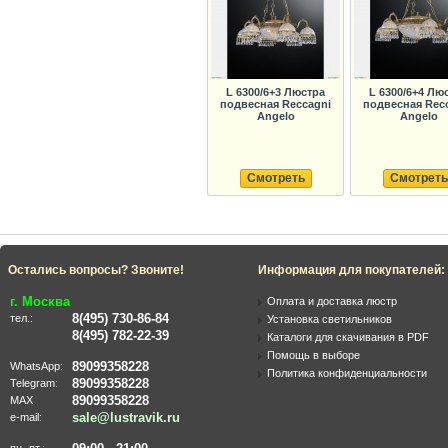
L 6300/6+3 Люстра
L 6300/6+4 Лю
подвесная Reccagni
подвесная Rec
Angelo
Angelo
Смотреть
Смотреть
Остались вопросы? Звоните!
Информация для покупателей:
г. Москва
Оплата и доставка люстр
8(495) 730-86-84
тел.:
Установка светильников
8(495) 782-22-39
Каталоги для скачивания в PDF
Помощь в выборе
89099358228
WhatsApp:
Политика конфиденциальности
89099358228
Telegram:
89099358228
MAX
sale@lustravik.ru
e-mail: