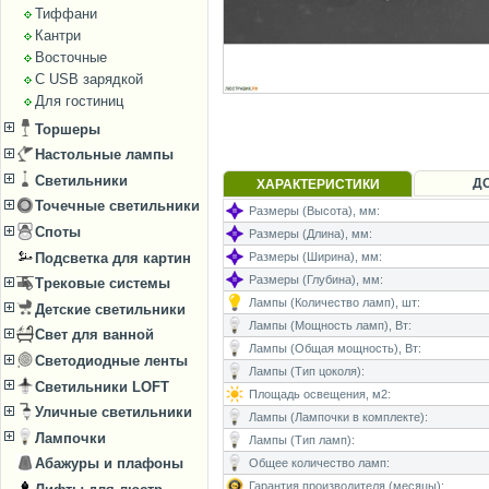
Тиффани
Кантри
Восточные
С USB зарядкой
Для гостиниц
Торшеры
Настольные лампы
Светильники
Д
ХАРАКТЕРИСТИКИ
Точечные светильники
Размеры (Высота), мм:
Споты
Размеры (Длина), мм:
Подсветка для картин
Размеры (Ширина), мм:
Размеры (Глубина), мм:
Трековые системы
Лампы (Количество ламп), шт:
Детские светильники
Лампы (Мощность ламп), Вт:
Свет для ванной
Лампы (Общая мощность), Вт:
Светодиодные ленты
Лампы (Тип цоколя):
Светильники LOFT
Площадь освещения, м2:
Уличные светильники
Лампы (Лампочки в комплекте):
Лампочки
Лампы (Тип ламп):
Абажуры и плафоны
Общее количество ламп:
Гарантия производителя (месяцы):