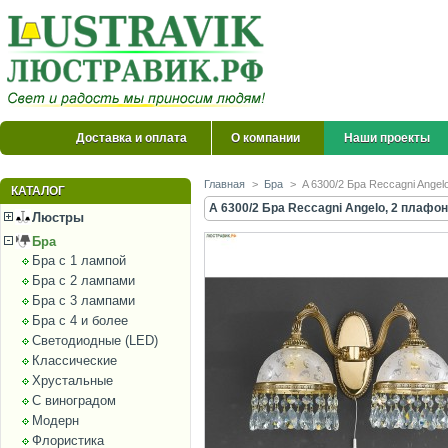
Доставка и оплата
О компании
Наши проекты
Главная
>
Бра
>
A 6300/2 Бра Reccagni Angel
КАТАЛОГ
A 6300/2 Бра Reccagni Angelo, 2 плафон
Люстры
Бра
Бра с 1 лампой
Бра с 2 лампами
Бра с 3 лампами
Бра с 4 и более
Светодиодные (LED)
Классические
Хрустальные
С виноградом
Модерн
Флористика