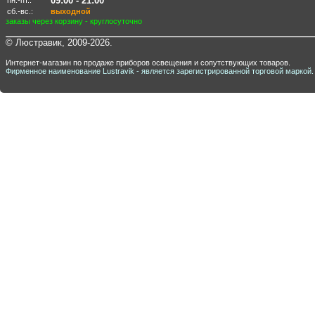
09:00 - 21:00
пн.-пт.:
сб.-вс.:
выходной
заказы через корзину - круглосуточно
© Люстравик, 2009-2026.
Интернет-магазин по продаже приборов освещения и сопутствующих товаров.
Фирменное наименование Lustravik - является зарегистрированной торговой маркой.