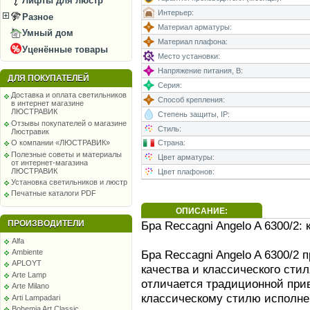
Лифты для люстр
Интерьер:
Разное
Материал арматуры:
Умный дом
Материал плафона:
Уценённые товары
Место установки:
Напряжение питания, В:
ДЛЯ ПОКУПАТЕЛЕЙ
Серия:
Доставка и оплата светильников
Способ крепления:
в интернет магазине
ЛЮСТРАВИК
Степень защиты, IP:
Отзывы покупателей о магазине
Стиль:
Люстравик
Страна:
О компании «ЛЮСТРАВИК»
Полезные советы и материалы
Цвет арматуры:
от интернет-магазина
ЛЮСТРАВИК
Цвет плафонов:
Установка светильников и люстр
Печатные каталоги PDF
ОПИСАНИЕ:
ПРОИЗВОДИТЕЛИ
Бра Reccagni Angelo A 6300/2:
Alfa
Бра Reccagni Angelo A 6300/2 
Ambiente
APLOYT
качества и классического сти
Arte Lamp
отличается традиционной прив
Arte Milano
классическому стилю исполне
Arti Lampadari
Bohemia Art Classic