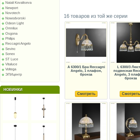
Natali Kovaltseva
Newport
Novotech
16 товаров из той же серии
Nowodvorski
Odeon Light
Omnilux
Osgona
Philips
Reccagni Angelo
Sevinc
Sonex
ST Luce
Vitaluce
A 6300/1 Бра Reccagni
L 6300/3 Люс
Voltega
Angelo, 1 плафон,
подвесная Rec
ЭПИцентр
бронза
Angelo, 3 плаф
бронза
НОВИНКИ
Смотреть
Смотреть